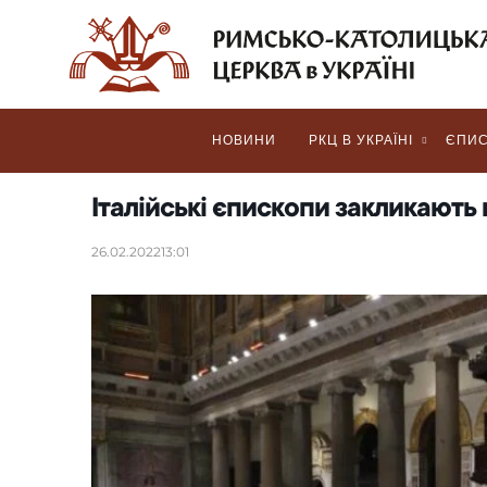
НОВИНИ
РКЦ В УКРАЇНІ
ЄПИС
Італійські єпископи закликають в
26.02.2022
13:01