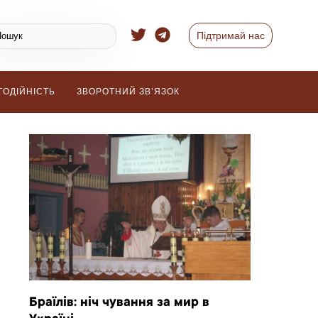
Підтримай нас
ГОДІЙНІСТЬ
ЗВОРОТНИЙ ЗВ’ЯЗОК
Браїлів: ніч чування за мир в