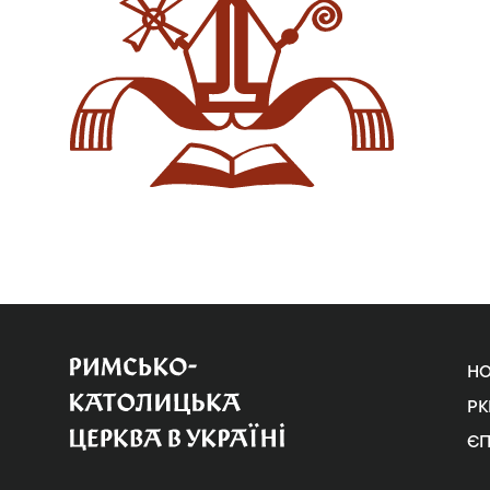
Н
РК
Є