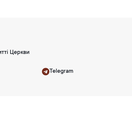
итті Церкви
Telegram