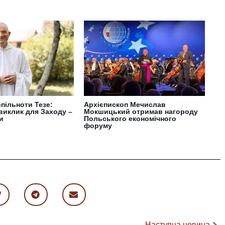
пільноти Тезе:
Архієпископ Мечислав
виклик для Заходу –
Мокшицький отримав нагороду
и
Польського економічного
форуму
Наступна новина