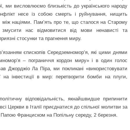
ї, ми висловлюємо близькість до українського народу
онфлікт несе із собою смерть і руйнування, нищить
ю між націями. Пам’ять про те, що сталося на Старому
а змусити нас відмовитися від мови ненависті та
риязні стосунки та прагнення миру.
в’язанням єпископів Середземномор’я, які цими днями
емномор’я – пограниччя кордон миру» і в один голос
ав Джорджіо Ла Піра, ми покликані «використовувати
ії на інвестиції в мир: перетворити бомби на плуги,
олітичну відповідальність, якнайшвидше припинити
сі Церкви в Італії приєднатися до спільної молитви за
 Папою Франциском на Попільну середу, 2 березня.