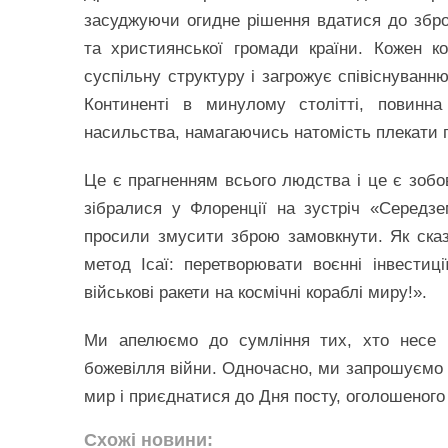
засуджуючи огидне рішення вдатися до збро
та християнської громади країни. Кожен к
суспільну структуру і загрожує співіснуванн
Континенті в минулому столітті, повинн
насильства, намагаючись натомість плекати п
Це є прагненням всього людства і це є зобо
зібралися у Флоренції на зустріч «Середз
просили змусити зброю замовкнути. Як сказ
метод Ісаї: перетворювати воєнні інвестиц
військові ракети на космічні кораблі миру!».
Ми апелюємо до сумління тих, хто несе п
божевілля війни. Одночасно, ми запрошуємо в
мир і приєднатися до Дня посту, оголошеного
Схожі новини: