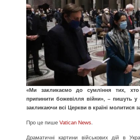
«Ми закликаємо до сумління тих, хто 
припинити божевілля війни», – пишуть у с
закликаючи всі Церкви в країні молитися за
Про це пише
Vatican News
.
Драматичні картини військових дій в Укра