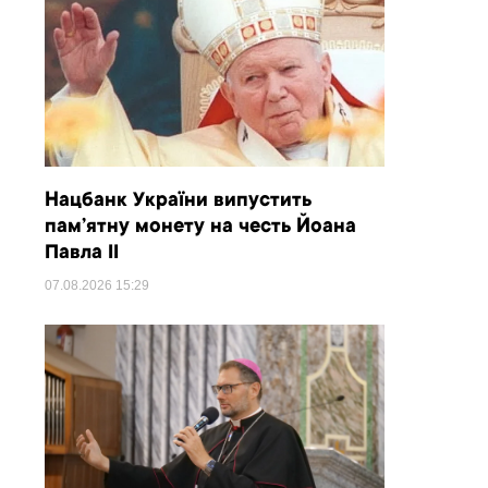
Нацбанк України випустить
пам’ятну монету на честь Йоана
Павла II
07.08.2026
15:29