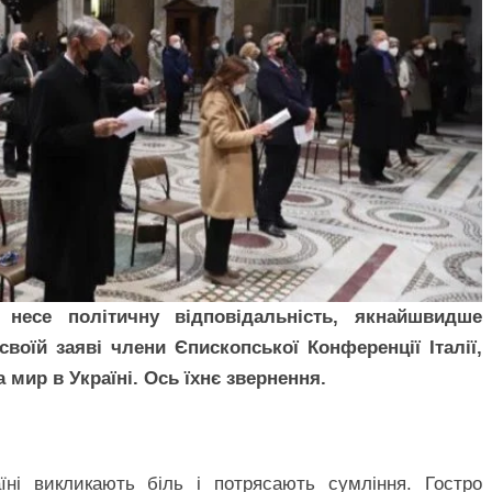
несе політичну відповідальність, якнайшвидше
воїй заяві члени Єпископської Конференції Італії,
 мир в Україні. Ось їхнє звернення.
їні викликають біль і потрясають сумління. Гостро