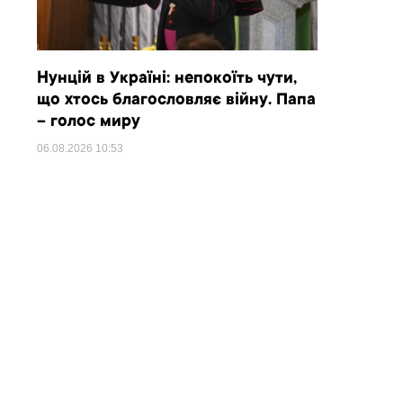
Нунцій в Україні: непокоїть чути,
що хтось благословляє війну. Папа
– голос миру
06.08.2026
10:53