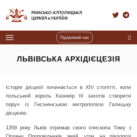
Підтримай нас
ЛЬВІВСЬКА АРХІДІЄЦЕЗІЯ
Історія дієцезії починається в XIV столітті, коли
польський король Казимір ІІІ захотів створити
поруч із Гнєзненською митрополією Галицьку
дієцезію.
1359 року Львів отримав свого єпископа Тому з
Ордену Проповідників, який, утім, на півдорозі