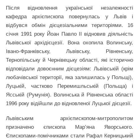
Після відновлення української незалежності
кафедра архієпископа повернулась у Львів і
відбувся обмін дієцезіальними територіями. 16
січня 1991 року Йоан Павло ІІ відновив діяльність
Львівської архідієцезії. Вона охопила Волинську,
Івано-Франківську, Львівську, Рівненську,
Тернопільську й Чернівецьку області, які історично
відповідали довоєнним дієцезіям: Львівській (крім
любачівської території, яка залишилась у Польщі),
Луцькій, частково Перемишльській (Польща) і
Ясській (Румунія). Волинська й Рівненська області
1996 року відійшли до відновленої Луцької дієцезії.
Львівським архієпископом-митрополитом
призначено єпископа Мар’яна Яворського.
Єпископами-помічниками стали Рафал Керницький