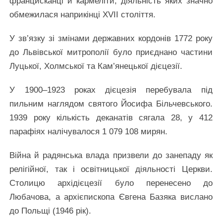
францисканці й кармеліти, діяльність яких значно
обмежилася наприкінці XVII століття.
У зв’язку зі змінами державних кордонів 1772 року
до Львівської митрополії було приєднано частини
Луцької, Холмської та Кам’янецької дієцезії.
У 1900–1923 роках дієцезія перебувала під
пильним наглядом святого Йосифа Більчевського.
1939 року кількість деканатів сягала 28, у 412
парафіях налічувалося 1 079 108 мирян.
Війна й радянська влада призвели до занепаду як
релігійної, так і освітницької діяльності Церкви.
Столицю архідієцезії було перенесено до
Любачова, а архієпископа Євгена Базяка вислано
до Польщі (1946 рік).