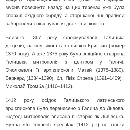
мусив повернути назад: на цих теренах уже була
єпархія східного обряду, а старі канонічні приписи
забороняли співіснування двох єпископств.
Близько 1367 року сформувалася Галицька
дієцезія, на чолі якої став єпископ Кристин (помер
1370 року). А вже 1375 року була офіційно створена
Галицька митрополія з центром у Галичі.
Очолювали її архієпископи Матей (1375–1380),
Бернард (1384–1390), бл. Яків Стрепа (1391–1409) і
Миколай Тромба (1410–1412).
1412 року осідок Галицького латинського
архієпископа було перенесено з Галича до Львова.
Відтоді митрополія вписана в історію як Львівська.
Булла «In eminenti specula» (1412 рік) не тільки