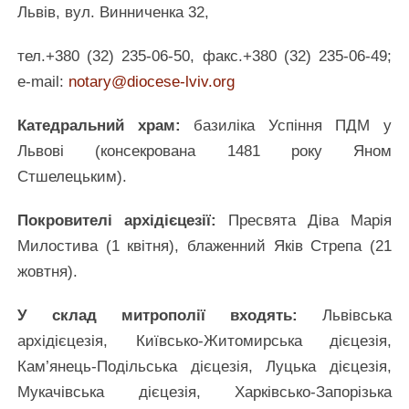
Львів, вул. Винниченка 32,
тел.+380 (32) 235-06-50, факс.+380 (32) 235-06-49;
e-mail:
notary@diocese-lviv.org
Катедральний храм:
базиліка Успіння ПДМ у
Львові (консекрована 1481 року Яном
Стшелецьким).
Покровителі архідієцезії:
Пресвята Діва Марія
Милостива (1 квітня), блаженний Яків Стрепа (21
жовтня).
У склад митрополії входять:
Львівська
архідієцезія, Київсько-Житомирська дієцезія,
Кам’янець-Подільська дієцезія, Луцька дієцезія,
Мукачівська дієцезія, Харківсько-Запорізька