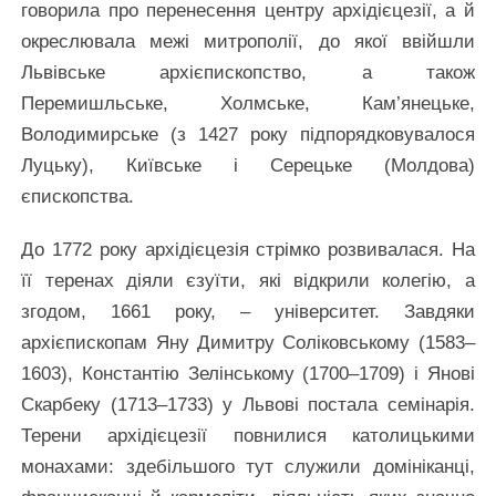
говорила про перенесення центру архідієцезії, а й
окреслювала межі митрополії, до якої ввійшли
Львівське архієпископство, а також
Перемишльське, Холмське, Кам’янецьке,
Володимирське (з 1427 року підпорядковувалося
Луцьку), Київське і Серецьке (Молдова)
єпископства.
До 1772 року архідієцезія стрімко розвивалася. На
її теренах діяли єзуїти, які відкрили колегію, а
згодом, 1661 року, – університет. Завдяки
архієпископам Яну Димитру Соліковському (1583–
1603), Константію Зелінському (1700–1709) і Янові
Скарбеку (1713–1733) у Львові постала семінарія.
Терени архідієцезії повнилися католицькими
монахами: здебільшого тут служили домініканці,