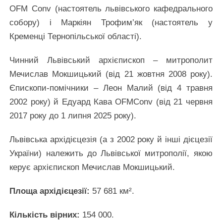
OFM Conv (настоятель львівського кафедрального
собору) і Маркіян Трофим’як (настоятель у
Кременці Тернопільської області).
Чинний Львівський архієпископ – митрополит
Мечислав Мокшицький (від 21 жовтня 2008 року).
Єпископи-помічники – Леон Малий (від 4 травня
2002 року) й Едуард Кава OFМConv (від 21 червня
2017 року до 1 липня 2025 року).
Львівська архідієцезія (а з 2002 року й інші дієцезії
України) належить до Львівської митрополії, якою
керує архієпископ Мечислав Мокшицький.
Площа архідієцезії:
57 681 км².
Кількість вірних:
154 000.