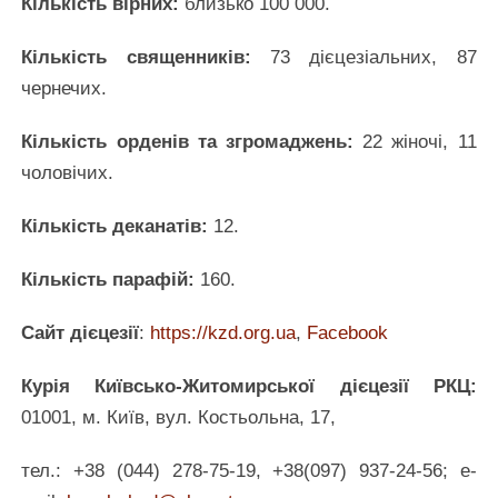
Кількість вірних:
близько 100 000.
Кількість священників:
73 дієцезіальних, 87
чернечих.
Кількість орденів та згромаджень:
22 жіночі, 11
чоловічих.
Кількість деканатів:
12.
Кількість парафій:
160.
Сайт дієцезії
:
https://kzd.org.ua
,
Facebook
Курія Київсько-Житомирської дієцезії РКЦ:
01001, м. Київ, вул. Костьольна, 17,
тел.: +38 (044) 278-75-19, +38(097) 937-24-56; е-