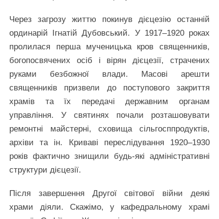
Через загрозу життю покинув дієцезію останній
ординарій Ігнатій Дубовський. У 1917–1920 роках
пролилася перша мученицька кров священників,
богопосвячених осіб і вірян дієцезії, страчених
руками безбожної влади. Масові арешти
священників призвели до поступового закриття
храмів та їх передачі державним органам
управління. У святинях почали розташовувати
ремонтні майстерні, сховища сільгосппродуктів,
архіви та ін. Криваві переслідування 1920–1930
років фактично знищили будь-які адміністративні
структури дієцезії.
Після завершення Другої світової війни деякі
храми діяли. Скажімо, у кафедральному храмі