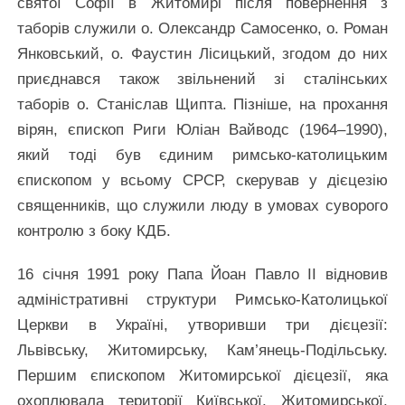
святої Софії в Житомирі після повернення з
таборів служили о. Олександр Самосенко, о. Роман
Янковський, о. Фаустин Лісицький, згодом до них
приєднався також звільнений зі сталінських
таборів о. Станіслав Щипта. Пізніше, на прохання
вірян, єпископ Риги Юліан Вайводс (1964–1990),
який тоді був єдиним римсько-католицьким
єпископом у всьому СРСР, скерував у дієцезію
священників, що служили люду в умовах суворого
контролю з боку КДБ.
16 січня 1991 року Папа Йоан Павло ІІ відновив
адміністративні структури Римсько-Католицької
Церкви в Україні, утворивши три дієцезії:
Львівську, Житомирську, Кам’янець-Подільську.
Першим єпископом Житомирської дієцезії, яка
охоплювала території Київської, Житомирської,