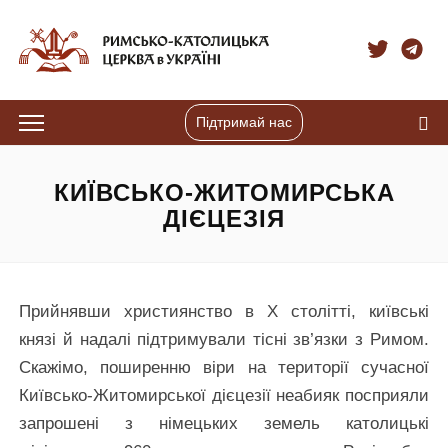
Підтримай нас
КИЇВСЬКО-ЖИТОМИРСЬКА
ДІЄЦЕЗІЯ
Прийнявши християнство в Х столітті, київські
князі й надалі підтримували тісні зв’язки з Римом.
Скажімо, поширенню віри на території сучасної
Київсько-Житомирської дієцезії неабияк посприяли
запрошені з німецьких земель католицькі