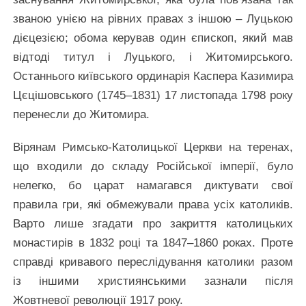
званою унією на рівних правах з іншою – Луцькою
дієцезією; обома керував один єпископ, який мав
відтоді титул і Луцького, і Житомирського.
Останнього київського ординарія Каспера Казимира
Цєцішовського (1745–1831) 17 листопада 1798 року
перенесли до Житомира.
Вірянам Римсько-Католицької Церкви на теренах,
що входили до складу Російської імперії, було
нелегко, бо царат намагався диктувати свої
правила гри, які обмежували права усіх католиків.
Варто лише згадати про закриття католицьких
монастирів в 1832 році та 1847–1860 роках. Проте
справді кривавого переслідування католики разом
із іншими християнськими зазнали після
Жовтневої революції 1917 року.