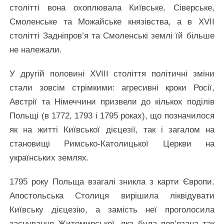
столітті вона охоплювала Київське, Сіверське,
Смоленське та Можайське князівства, а в XVII
столітті Задніпров’я та Смоленські землі їй більше
не належали.
У другій половині XVIII століття політичні зміни
стали зовсім стрімкими: агресивні кроки Росії,
Австрії та Німеччини призвели до кількох поділів
Польщі (в 1772, 1793 і 1795 роках), що позначилося
як на житті Київської дієцезії, так і загалом на
становищі Римсько-Католицької Церкви на
українських землях.
1795 року Польща взагалі зникла з карти Європи.
Апостольська Столиця вирішила ліквідувати
Київську дієцезію, а замість неї проголосила
заснування Житомирської, яка була пов’язана так