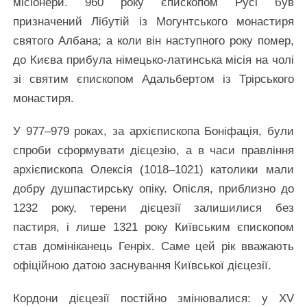
місіонери. 960 року єпископом Русі був
призначений Лібутій із Могунтського монастиря
святого Албана; а коли він наступного року помер,
до Києва прибула німецько-латинська місія на чолі
зі святим єпископом Адальбертом із Трірського
монастиря.
У 977–979 роках, за архієпископа Боніфація, були
спроби сформувати дієцезію, а в часи правління
архієпископа Олексія (1018–1021) католики мали
добру душпастирську опіку. Опісля, приблизно до
1232 року, терени дієцезії залишилися без
пастиря, і лише 1321 року Київським єпископом
став домініканець Генріх. Саме цей рік вважають
офіційною датою заснування Київської дієцезії.
Кордони дієцезії постійно змінювалися: у XV