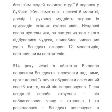
безвір’ям людей, покинув студії й подався у
Суб’яко. Жив самотньо, в аскезі й молитві,
досвід і духовну мудрість черпав із
прикладів східних пустельників. Невдовзі
слава пустельника, за заступництвом якого
відбувалися чудеса, привабила численних
учнів. Бенедикт створив 12 монастирів,
поставивши їм настоятелів.
514 року ченці з абатства Віковаро
попросили Бенедикта головувати над ними,
проте доволі їх почав обурювати аскетивний
спосіб життя, який він запропонував. Після
невдалої спроби отруєння – він
поблагословив чашу з отравою, і та
розкололася – Бенедикт повернувся в