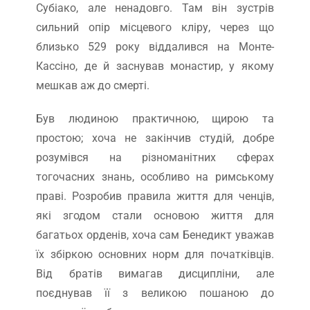
Субіако, але ненадовго. Там він зустрів
сильний опір місцевого кліру, через що
близько 529 року віддалився на Монте-
Кассіно, де й заснував монастир, у якому
мешкав аж до смерті.
Був людиною практичною, щирою та
простою; хоча не закінчив студій, добре
розумівся на різноманітних сферах
тогочасних знань, особливо на римському
праві. Розробив правила життя для ченців,
які згодом стали основою життя для
багатьох орденів, хоча сам Бенедикт уважав
їх збіркою основних норм для початківців.
Від братів вимагав дисципліни, але
поєднував її з великою пошаною до