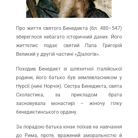
Про життя святого Бенедикта (бл. 480–547)
збереглося небагато історичний даних. Його
життєпис подає святий Папа Григорій
Великий у другій частині «Діалогів».
Походив Бенедикт зі шляхетної італійської
родини, його батько був землевласником у
Нурсії (нині Норчія). Сестра Бенедикта, свята
Схоластика, за прикладом брата
засновувала монастирі – жіночу гілку
бенедиктинського ордену.
За порадою батька юнак поїхав на навчання
до Рима, проте, вражений аморальністю й