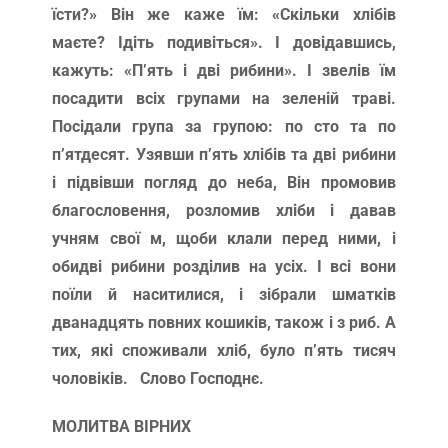
їсти?» Він же каже їм: «Скільки хлібів
маєте? Ідіть подивіться». І довідавшись,
кажуть: «П’ять і дві рибини». І звелів їм
посадити всіх групами на зеленій траві.
Посідали група за групою: по сто та по
п’ятдесят. Узявши п’ять хлібів та дві рибини
і підвівши погляд до неба, Він промовив
благословення, розломив хліби і давав
учням свої м, щоби клали перед ними, і
обидві рибини розділив на усіх. І всі вони
поїли й наситилися, і зібрали шматків
дванадцять повних кошиків, також і з риб. А
тих, які споживали хліб, було п’ять тисяч
чоловіків. Слово Господнє.
МОЛИТВА ВІРНИХ