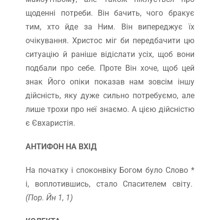
щоденні потреби. Він бачить, чого бракує
тим, хто йде за Ним. Він випереджує їх
очікування. Христос міг би передбачити цю
ситуацію й раніше відіслати усіх, щоб вони
подбали про себе. Проте Він хоче, щоб цей
знак Його опіки показав нам зовсім іншу
дійсність, яку дуже сильно потребуємо, але
лише трохи про неї знаємо. А цією дійсністю
є Євхаристія.
АНТИФОН НА ВХІД
На початку і споконвіку Богом було Слово *
і, воплотившись, стало Спасителем світу.
(Пор. Йн 1, 1)