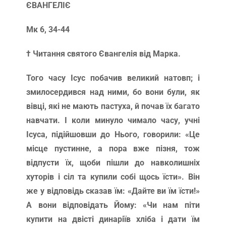
ЄВАНГЕЛІЄ
Мк 6, 34-44
† Читання святого Євангелія від Марка.
Того часу Ісус побачив великий натовп; і
змилосердився над ними, бо вони були, як
вівці, які не мають пастуха, й почав їх багато
навчати. І коли минуло чимало часу, учні
Ісуса, підійшовши до Нього, говорили: «Це
місце пустинне, а пора вже пізня, тож
відпусти їх, щоби пішли до навколишніх
хуторів і сіл та купили собі щось їсти». Він
же у відповідь сказав їм: «Дайте ви їм їсти!»
А вони відповідать Йому: «Чи нам піти
купити на двісті динаріїв хліба і дати їм