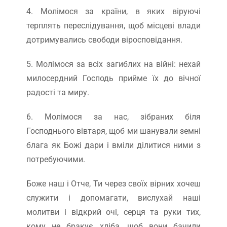
4. Молімося за країни, в яких віруючі
терплять переслідування, щоб місцеві влади
дотримувались свободи віросповідання.
5. Молімося за всіх загиблих на війні: нехай
милосердний Господь прийме їх до вічної
радості та миру.
6. Молімося за нас, зібраних біля
Господнього вівтаря, щоб ми шанували земні
блага як Божі дари і вміли ділитися ними з
потребуючими.
Боже наш і Отче, Ти через своїх вірних хочеш
служити і допомагати, вислухай наші
молитви і відкрий очі, серця та руки тих,
кому не бракує хліба, щоб вони бачили