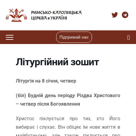
Підтримай нас
Літургійний зошит
Літургія на 8 січня, четвер
(біл) Будній день періоду Різдва Христового
– четвер після Богоявлення
Христос піклується про тих, хто Його
вибирає і слухає. Він обіцяє їм нове життя в
майбутньому, але також піклується про