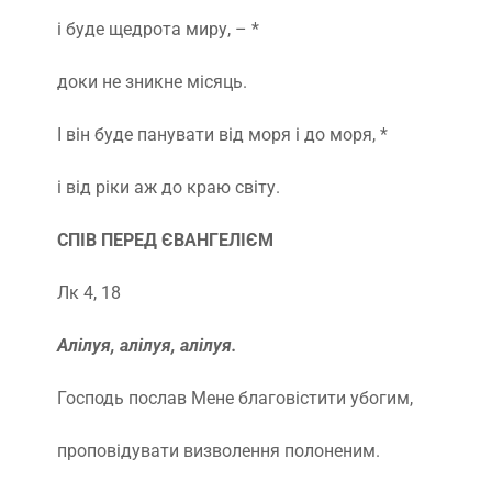
і буде щедрота миру, – *
доки не зникне місяць.
І він буде панувати від моря і до моря, *
і від ріки аж до краю світу.
СПІВ ПЕРЕД ЄВАНГЕЛІЄМ
Лк 4, 18
Алілуя, алілуя, алілуя.
Господь послав Мене благовістити убогим,
проповідувати визволення полоненим.