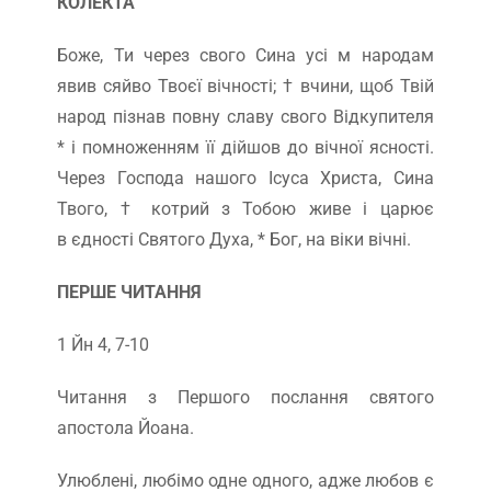
КОЛЕКТА
Боже, Ти через свого Сина усі м народам
явив сяйво Твоєї вічності; † вчини, щоб Твій
народ пізнав повну славу свого Відкупителя
* і помноженням її дійшов до вічної ясності.
Через Господа нашого Ісуса Христа, Сина
Твого, † котрий з Тобою живе і царює
в єдності Святого Духа, * Бог, на віки вічні.
ПЕРШЕ ЧИТАННЯ
1 Йн 4, 7-10
Читання з Першого послання святого
апостола Йоана.
Улюблені, любімо одне одного, адже любов є