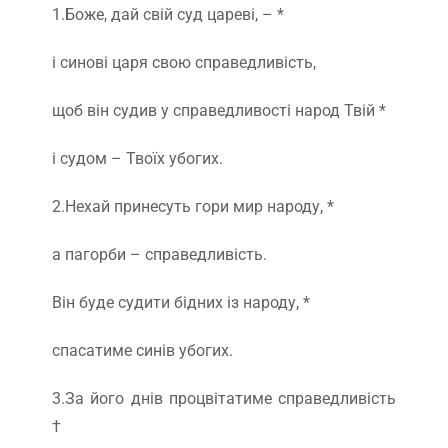
1.Боже, дай свій суд цареві, – *
і синові царя свою справедливість,
щоб він судив у справедливості народ Твій *
і судом – Твоїх убогих.
2.Нехай принесуть гори мир народу, *
а пагорби – справедливість.
Він буде судити бідних із народу, *
спасатиме синів убогих.
3.За його днів процвітатиме справедливість
†