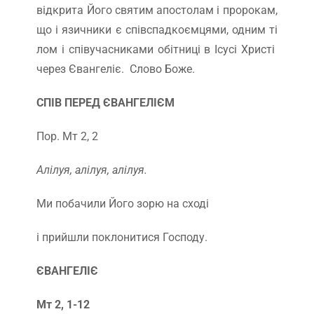
відкрита Його святим апостолам і пророкам,
що і язичники є співспадкоємцями, одним ті
лом і співучасниками обітниці в Ісусі Христі
через Євангеліє. Слово Боже.
СПІВ ПЕРЕД ЄВАНГЕЛІЄМ
Пор. Мт 2, 2
Алілуя, алілуя, алілуя.
Ми побачили Його зорю на сході
і прийшли поклонитися Господу.
ЄВАНГЕЛІЄ
Мт 2, 1-12