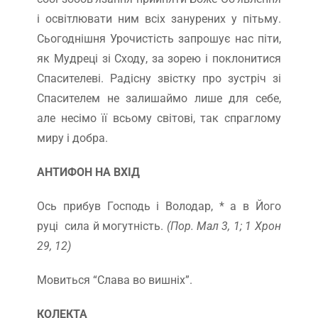
і освітлювати ним всіх занурених у пітьму.
Сьогоднішня Урочистість запрошує нас піти,
як Мудреці зі Сходу, за зорею і поклонитися
Спасителеві. Радісну звістку про зустріч зі
Спасителем не залишаймо лише для себе,
але несімо її всьому світові, так спраглому
миру і добра.
АНТИФОН НА ВХІД
Ось прибув Господь і Володар, * а в Його
руці сила й могутність.
(Пор. Мал 3, 1; 1 Хрон
29, 12)
Мовиться “Слава во вишніх”.
КОЛЕКТА