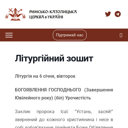
Підтримай нас
Літургійний зошит
Літургія на 6 січня, вівторок
БОГОЯВЛЕННЯ ГОСПОДНЬОГО (Завершення
Ювілейного року) (біл) Урочистість
Заклик пророка Ісаї: “Устань, засяй!”
звернений до кожного християнина і несе в
собі зобов’язання прийняти Боже Об’явлення