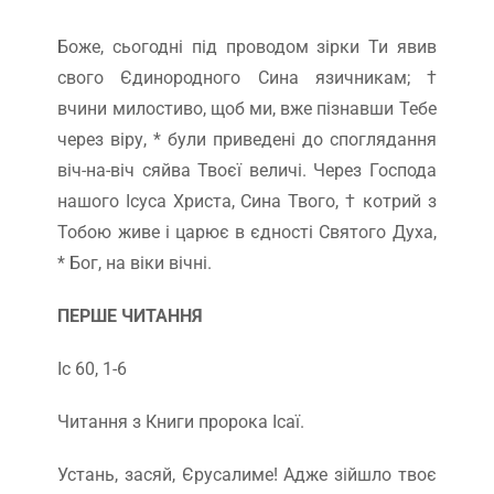
Боже, сьогодні під проводом зірки Ти явив
свого Єдинородного Сина язичникам; †
вчини милостиво, щоб ми, вже пізнавши Тебе
через віру, * були приведені до споглядання
віч-на-віч сяйва Твоєї величі. Через Господа
нашого Ісуса Христа, Сина Твого, † котрий з
Тобою живе і царює в єдності Святого Духа,
* Бог, на віки вічні.
ПЕРШЕ ЧИТАННЯ
Іс 60, 1-6
Читання з Книги пророка Ісаї.
Устань, засяй, Єрусалиме! Адже зійшло твоє