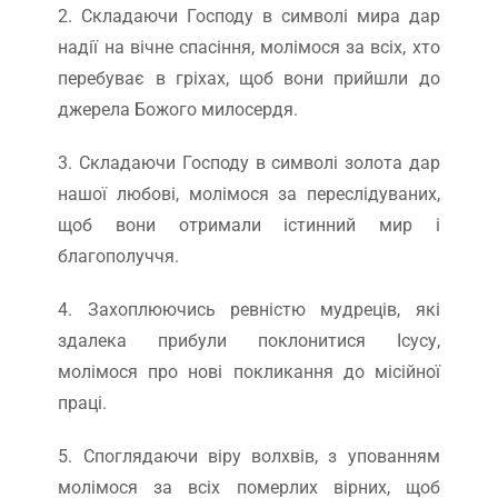
2. Складаючи Господу в символі мира дар
надії на вічне спасіння, молімося за всіх, хто
перебуває в гріхах, щоб вони прийшли до
джерела Божого милосердя.
3. Складаючи Господу в символі золота дар
нашої любові, молімося за переслідуваних,
щоб вони отримали істинний мир і
благополуччя.
4. Захоплюючись ревністю мудреців, які
здалека прибули поклонитися Ісусу,
молімося про нові покликання до місійної
праці.
5. Споглядаючи віру волхвів, з упованням
молімося за всіх померлих вірних, щоб