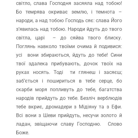
світло, слава Господня засяяла над тобою!
Бо темрява окриває землю, і темнота –
народи, а над тобою Господь сяє: слава Його
з’явилась над тобою. Народи йдуть до твого
світла, царі – до сяйва твого блиску.
Поглянь навколо твоїми очима й подивися:
усі вони збираються, йдуть до тебе! Сини
твої здалека прибувають, дочок твоїх на
руках носять. Тоді ти глянеш і засяєш;
заб’ється і пошириться в тебе серце, бо
скарби моря попливуть до тебе, багатства
народів прийдуть до тебе. Безліч верблюдів
тебе вкриє, дромадери з Мідіяну та з Ефи.
Всі вони з Шеви прийдуть, несучи золото й
ладан, звіщаючи славу Господню. Слово
Боже.