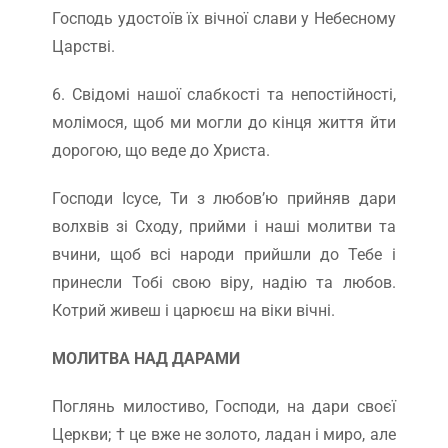
Господь удостоїв їх вічної слави у Небесному
Царстві.
6. Свідомі нашої слабкості та непостійності,
молімося, щоб ми могли до кінця життя йти
дорогою, що веде до Христа.
Господи Ісусе, Ти з любов’ю прийняв дари
волхвів зі Сходу, прийми і наші молитви та
вчини, щоб всі народи прийшли до Тебе і
принесли Тобі свою віру, надію та любов.
Котрий живеш і царюєш на віки вічні.
МОЛИТВА НАД ДАРАМИ
Поглянь милостиво, Господи, на дари своєї
Церкви; † це вже не золото, ладан і миро, але