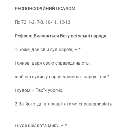
РЕСПОНСОРІЙНИЙ ПСАЛОМ
Пс 72, 1-2. 7-8. 10-11. 12-13
Рефрен: Вклоняться Богу всі земні народи.
1.Боже, дай свій суд цареві, – *
і синові царя свою справедливість,
щоб він судив у справедливості народ Твій *
і судом – Твоїх убогих.
2.За його днів процвітатиме справедливість
†
і буде щедрота миру, – *