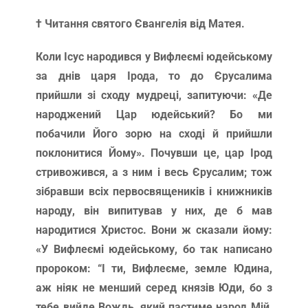
† Читання святого Євангелія від Матея.
Коли Ісус народився у Вифлеємі юдейському
за днів царя Ірода, то до Єрусалима
прийшли зі сходу мудреці, запитуючи: «Де
народжений Цар юдейський? Бо ми
побачили Його зорю на сході й прийшли
поклонитися Йому». Почувши це, цар Ірод
стривожився, а з ним і весь Єрусалим; тож
зібравши всіх первосвящеників і книжників
народу, він випитував у них, де б мав
народитися Христос. Вони ж сказали йому:
«У Вифлеємі юдейському, бо так написано
пророком: “І ти, Вифлеєме, земле Юдина,
аж ніяк не менший серед князів Юди, бо з
тебе вийде Вождь, який пастиме народ Мій,