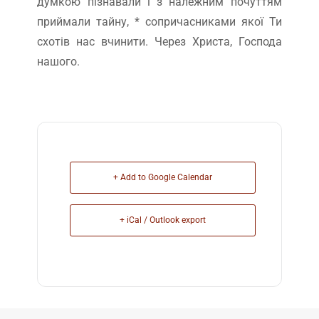
думкою пізнавали і з належним почуттям
приймали тайну, * сопричасниками якої Ти
схотів нас вчинити. Через Христа, Господа
нашого.
+ Add to Google Calendar
+ iCal / Outlook export