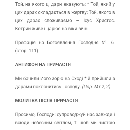
Той, на якого ці дари вказують; * Той, який у
цих дарах складається в жертву; Той, якого в
цих дарах споживаємо – Ісус Христос.
Котрий живе і царює на віки вічні.
Префація на Богоявлення Господнє № 6
(стор. 111).
АНТИФОН НА ПРИЧАСТЯ
Ми бачили Його зорю на Сході * й прийшли з
дарами поклонитись Господу.
(Пор. Мт 2, 2)
МОЛИТВА ПІСЛЯ ПРИЧАСТЯ
Просимо, Господи: супроводжуй нас завжди і
всюди небесним світлом, † щоб ми чистою