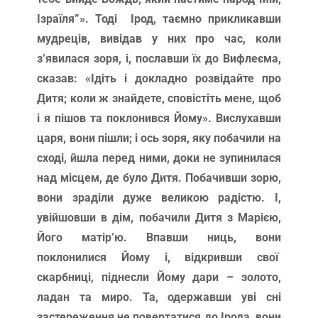
Ізраїля”». Тоді Ірод, таємно прикликавши
мудреців, вивідав у них про час, коли
з’явилася зоря, і, пославши їх до Вифлеєма,
сказав: «Ідіть і докладно розвідайте про
Дитя; коли ж знайдете, сповістіть мене, щоб
і я пішов та поклонився Йому». Вислухавши
царя, вони пішли; і ось зоря, яку побачили на
сході, йшла перед ними, доки не зупинилася
над місцем, де було Дитя. Побачивши зорю,
вони зраділи дуже великою радістю. І,
увійшовши в дім, побачили Дитя з Марією,
Його матір’ю. Впавши ниць, вони
поклонилися Йому і, відкривши свої
скарбниці, піднесли Йому дари – золото,
ладан та миро. Та, одержавши уві сні
застереження не повертатися до Ірода, вони