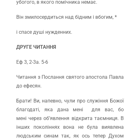
убогого, в якого помічника немає.
Він змилосердиться над бідним і вбогим, *
і спасе душі нужденних.
ДРУГЕ ЧИТАННЯ
Еф 3, 2-3а. 5-6
Читання з Послання святого апостола Павла
до ефесян.
Брати! Ви, напевно, чули про служіння Божої
благодаті, яка дана мені для вас, бо
мені через об’явлення відкрита таємниця. В
інших поколіннях вона не була виявлена
людським синам так, як ось тепер Духом