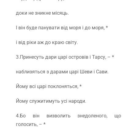
доки не зникне місяць.
І він буде панувати від моря і до моря, *
і від ріки аж до краю світу.
3.Принесуть дари царі островів і Тарсу, – *
наблизяться з дарами царі Шеви і Сави.
Йому всі царі поклоняться, *
Йому служитимуть усі народи.
4.Бо він визволить знедоленого, що
голосить, – *