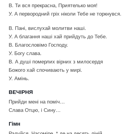
В. Ти вся прекрасна, Приятелько моя!
У. А первородний гріх ніколи Тебе не торкнувся.
В. Пані, вислухай молитви наші.
У. А благання наші хай прийдуть до Тебе.
В. Благословімо Господу.
У. Богу слава.
В. А душі померлих вірних з милосердя
Божого хай спочивають у мирі.
У. Амінь.
ВЕЧІРНЯ
Прийди мені на поміч…
Слава Отцю, і Сину…
Гімн
Радуйся, Часоміре, * де на десять ліній