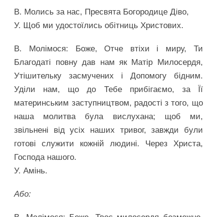
В. Молись за нас, Пресвята Богородице Діво,
У. Щоб ми удостоїлись обітниць Христових.
В. Молімося: Боже, Отче втіхи і миру, Ти
Благодаті повну дав нам як Матір Милосердя,
Утішительку засмучених і Допомогу бідним.
Уділи нам, що до Тебе прибігаємо, за Її
материнським заступництвом, радості з того, що
наша молитва була вислухана; щоб ми,
звільнені від усіх наших тривог, завжди були
готові служити кожній людині. Через Христа,
Господа нашого.
У. Амінь.
Або: