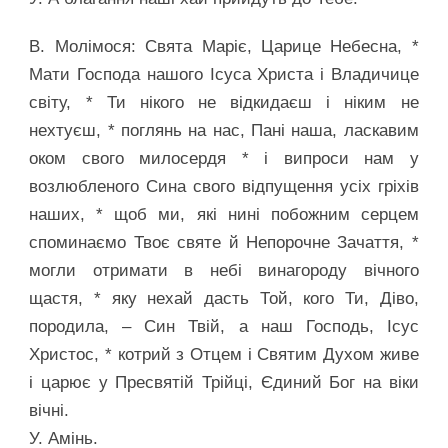
В. Молімося: Свята Маріє, Царице Небесна, *
Мати Господа нашого Ісуса Христа і Владичице
світу, * Ти нікого не відкидаєш і ніким не
нехтуєш, * поглянь на нас, Пані наша, ласкавим
оком свого милосердя * і випроси нам у
возлюбленого Сина свого відпущення усіх гріхів
наших, * щоб ми, які нині побожним серцем
споминаємо Твоє святе й Непорочне Зачаття, *
могли отримати в небі винагороду вічного
щастя, * яку нехай дасть Той, кого Ти, Діво,
породила, – Син Твій, а наш Господь, Ісус
Христос, * котрий з Отцем і Святим Духом живе
і царює у Пресвятій Трійці, Єдиний Бог на віки
вічні.
У. Амінь.