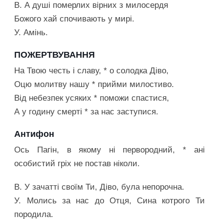
В. А душі померлих вірних з милосердя
Божого хай спочивають у мирі.
У. Амінь.
ПОЖЕРТВУВАННЯ
На Твою честь і славу, * о солодка Діво,
Оцю молитву нашу * прийми милостиво.
Від небезпек усяких * поможи спастися,
А у годину смерті * за нас заступися.
Антифон
Ось Пагін, в якому ні первородний, * ані
особистий гріх не постав ніколи.
В. У зачатті своїм Ти, Діво, була непорочна.
У. Молись за нас до Отця, Сина котрого Ти
породила.