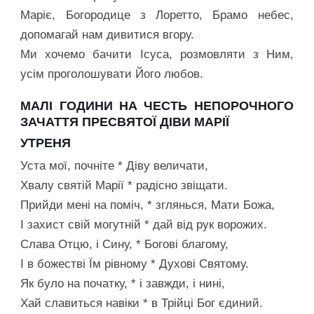
Маріє, Богородице з Лоретто, Брамо небес,
допомагай нам дивитися вгору.
Ми хочемо бачити Ісуса, розмовляти з Ним,
усім проголошувати Його любов.
МАЛІ ГОДИНИ НА ЧЕСТЬ НЕПОРОЧНОГО
ЗАЧАТТЯ ПРЕСВЯТОЇ ДІВИ МАРІЇ
УТРЕНЯ
Уста мої, почніте * Діву величати,
Хвалу святій Марії * радісно звіщати.
Прийди мені на поміч, * зглянься, Мати Божа,
І захист свій могутній * дай від рук ворожих.
Слава Отцю, і Сину, * Богові благому,
І в божестві Їм рівному * Духові Святому.
Як було на початку, * і завжди, і нині,
Хай славиться навіки * в Трійці Бог єдиний.