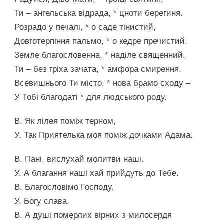
Ти – ангельська відрада, * цноти берегиня.
Розрадо у печалі, * о саде тінистий,
Довготерпіння пальмо, * о кедре пречистий.
Земле благословенна, * наділе священний,
Ти – без гріха зачата, * амфора смирення.
Всевишнього Ти місто, * нова брамо сходу –
У Тобі благодаті * для людського роду.
В. Як лілея поміж терном,
У. Так Приятелька моя поміж дочками Адама.
В. Пані, вислухай молитви наші.
У. А благання наші хай прийдуть до Тебе.
В. Благословімо Господу.
У. Богу слава.
В. А душі померлих вірних з милосердя