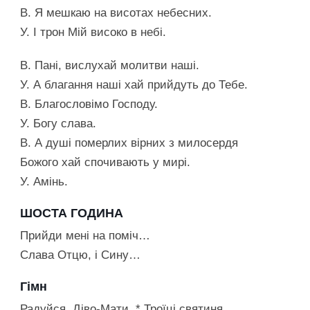
В. Я мешкаю на висотах небесних.
У. І трон Мій високо в небі.
В. Пані, вислухай молитви наші.
У. А благання наші хай прийдуть до Тебе.
В. Благословімо Господу.
У. Богу слава.
В. А душі померлих вірних з милосердя
Божого хай спочивають у мирі.
У. Амінь.
ШОСТА ГОДИНА
Прийди мені на поміч…
Слава Отцю, і Сину…
Гімн
Радуйся, Діво-Мати, * Троїці святиня,