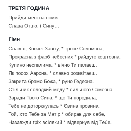
ТРЕТЯ ГОДИНА
Прийди мені на поміч…
Слава Отцю, і Сину…
Гімн
Слався, Ковчег Завіту, * троне Соломона,
Прекрасна з фарб небесних * райдуго коштовна.
Купино неспалима, * вічно Ти палаєш,
Як посох Аарона, * славно розквітаєш.
Закрита брамо Божа, * руно Гедеона,
Стільник солодкий меду * сильного Самсона.
Заради Твого Сина, * що Ти породила,
Тебе не доторкнулась * Євина провина.
Той, хто Тебе за Матір * обирав для себе,
Назавжди гріх всілякий * відвернув від Тебе.