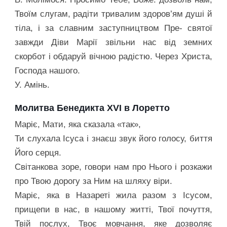
Твоїм слугам, радіти тривалим здоров’ям душі й
тіла, і за славним заступництвом Пре- святої
завжди Діви Марії звільни нас від земних
скорбот і обдаруй вічною радістю. Через Христа,
Господа нашого.
У. Амінь.
Молитва Бенедикта XVI в Лоретто
Маріє, Мати, яка сказала «так»,
Ти слухала Ісуса і знаєш звук його голосу, биття
Його серця.
Світанкова зоре, говори нам про Нього і розкажи
про Твою дорогу за Ним на шляху віри.
Маріє, яка в Назареті жила разом з Ісусом,
прищепи в нас, в нашому житті, Твої почуття,
Твій послух, Твоє мовчання, яке дозволяє