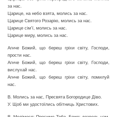
за нас.
Царице, на небо взята, молись за нас.
Царице Святого Розарію, молись за нас.
Царице сім’ї, молись за нас.
Царице миру, молись за нас.
Агнче Божий, що береш гріхи світу, Господи,
прости нас.
Агнче Божий, що береш гріхи світу, Господи,
вислухай нас.
Агнче Божий, що береш гріхи світу, помилуй
нас.
В. Молись за нас, Пресвята Богородице Діво.
У. Щоб ми удостоїлись обітниць Христових.
В. Молімося: Просимо Тебе, Боже: дозволь нам,