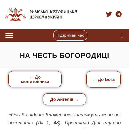
Підтримай нас
НА ЧЕСТЬ БОГОРОДИЦІ
← До
← До Бога
молитовника
До Ангелів →
«Ось бо віднині блаженною зватимуть мене всі
покоління» (Лк 1, 48). Пресвятій Діві слушно