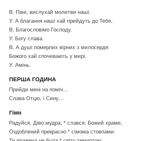
В. Пані, вислухай молитви наші.
У. А благання наші хай прийдуть до Тебе.
В. Благословімо Господу.
У. Богу слава.
В. А душі померлих вірних з милосердя
Божого хай спочивають у мирі.
У. Амінь.
ПЕРША ГОДИНА
Прийди мені на поміч…
Слава Отцю, і Сину…
Гімн
Радуйся, Діво мудра, * слався, Божий храме,
Оздоблений прекрасно * сімома стовпами.
Ти вражена не була * світу темнотою,