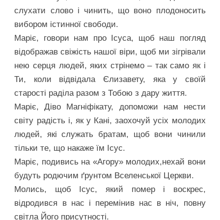
слухати слово і чинить, що воно плодоносить
вибором істинної свободи.
Маріє, говори нам про Ісуса, щоб наш погляд
відображав свіжість нашої віри, щоб ми зігрівали
нею серця людей, яких стрінемо – так само як і
Ти, коли відвідала Єлизавету, яка у своїй
старості раділа разом з Тобою з дару життя.
Маріє, Діво Магніфікату, допоможи нам нести
світу радість і, як у Кані, заохочуй усіх молодих
людей, які служать братам, щоб вони чинили
тільки те, що накаже їм Ісус.
Маріє, подивись на «Агору» молодих,нехай вони
будуть родючим ґрунтом Вселенської Церкви.
Молись, щоб Ісус, який помер і воскрес,
відродився в нас і перемінив нас в ніч, повну
світла Його присутності.