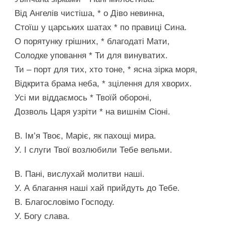
Від Ангелів чистіша, * о Діво невинна,
Стоїш у царських шатах * по правиці Сина.
О порятунку грішних, * благодаті Мати,
Солодке уповання * Ти для винуватих.
Ти – порт для тих, хто тоне, * ясна зірка моря,
Відкрита брама неба, * зцілення для хворих.
Усі ми віддаємось * Твоїй обороні,
Дозволь Царя узріти * на вишнім Сіоні.
В. Ім’я Твоє, Маріє, як пахощі мира.
У. І слуги Твої возлюбили Тебе вельми.
В. Пані, вислухай молитви наші.
У. А благання наші хай прийдуть до Тебе.
В. Благословімо Господу.
У. Богу слава.