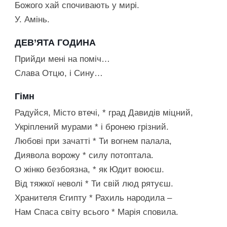
Божого хай спочивають у мирі.
У. Амінь.
ДЕВ’ЯТА ГОДИНА
Прийди мені на поміч…
Слава Отцю, і Сину…
Гімн
Радуйся, Місто втечі, * град Давидів міцний,
Укріплений мурами * і бронею грізний.
Любові при зачатті * Ти вогнем палала,
Диявола ворожу * силу потоптала.
О жінко безбоязна, * як Юдит воюєш.
Від тяжкої неволі * Ти свій люд рятуєш.
Хранителя Єгипту * Рахиль народила –
Нам Спаса світу всього * Марія сповила.