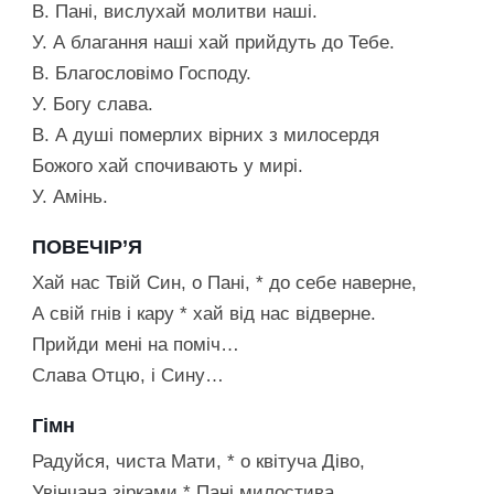
В. Пані, вислухай молитви наші.
У. А благання наші хай прийдуть до Тебе.
В. Благословімо Господу.
У. Богу слава.
В. А душі померлих вірних з милосердя
Божого хай спочивають у мирі.
У. Амінь.
ПОВЕЧІР’Я
Хай нас Твій Син, о Пані, * до себе наверне,
А свій гнів і кару * хай від нас відверне.
Прийди мені на поміч…
Слава Отцю, і Сину…
Гімн
Радуйся, чиста Мати, * о квітуча Діво,
Увінчана зірками * Пані милостива.