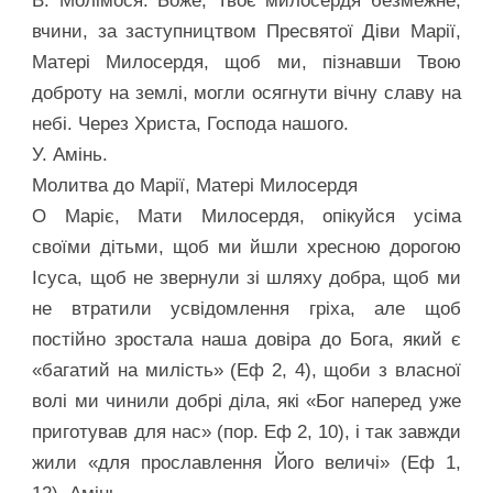
В. Молімося: Боже, Твоє милосердя безмежне,
вчини, за заступництвом Пресвятої Діви Марії,
Матері Милосердя, щоб ми, пізнавши Твою
доброту на землі, могли осягнути вічну славу на
небі. Через Христа, Господа нашого.
У. Амінь.
Молитва до Марії, Матері Милосердя
О Маріє, Мати Милосердя, опікуйся усіма
своїми дітьми, щоб ми йшли хресною дорогою
Ісуса, щоб не звернули зі шляху добра, щоб ми
не втратили усвідомлення гріха, але щоб
постійно зростала наша довіра до Бога, який є
«багатий на милість» (Еф 2, 4), щоби з власної
волі ми чинили добрі діла, які «Бог наперед уже
приготував для нас» (пор. Еф 2, 10), і так завжди
жили «для прославлення Його величі» (Еф 1,