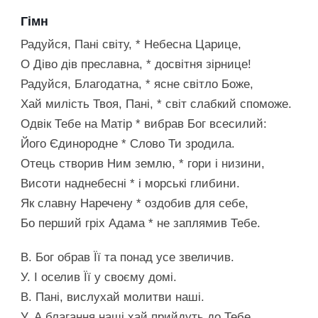
Гімн
Радуйся, Пані світу, * Небесна Царице,
О Діво дів преславна, * досвітня зірнице!
Радуйся, Благодатна, * ясне світло Боже,
Хай милість Твоя, Пані, * світ слабкий споможе.
Одвік Тебе на Матір * вибрав Бог всесилий:
Його Єдинородне * Слово Ти зродила.
Отець створив Ним землю, * гори і низини,
Висоти наднебесні * і морські глибини.
Як славну Наречену * оздобив для себе,
Бо перший гріх Адама * не заплямив Тебе.
В. Бог обрав Її та понад усе звеличив.
У. І оселив Її у своєму домі.
В. Пані, вислухай молитви наші.
У. А благання наші хай прийдуть до Тебе.