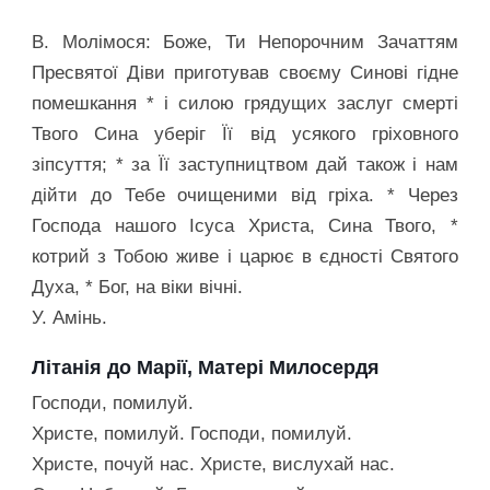
В. Молімося: Боже, Ти Непорочним Зачаттям
Пресвятої Діви приготував своєму Синові гідне
помешкання * і силою грядущих заслуг смерті
Твого Сина уберіг Її від усякого гріховного
зіпсуття; * за Її заступництвом дай також і нам
дійти до Тебе очищеними від гріха. * Через
Господа нашого Ісуса Христа, Сина Твого, *
котрий з Тобою живе і царює в єдності Святого
Духа, * Бог, на віки вічні.
У. Амінь.
Літанія до Марії, Матері Милосердя
Господи, помилуй.
Христе, помилуй. Господи, помилуй.
Христе, почуй нас. Христе, вислухай нас.