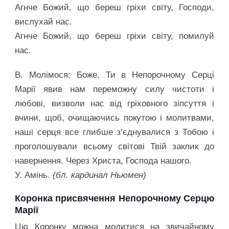
Агнче Божий, що береш гріхи світу, Господи,
вислухай нас.
Агнче Божий, що береш гріхи світу, помилуй
нас.
В. Молімося: Боже, Ти в Непорочному Серці
Марії явив нам переможну силу чистоти і
любові, визволи нас від гріховного зіпсуття і
вчини, щоб, очищаючись покутою і молитвами,
наші серця все глибше з’єднувалися з Тобою і
проголошували всьому світові Твій заклик до
навернення. Через Христа, Господа нашого.
У. Амінь.
(бл. кардинал Ньюмен)
Коронка присвячення Непорочному Серцю
Марії
Цю Коронку можна молитися на звичайному