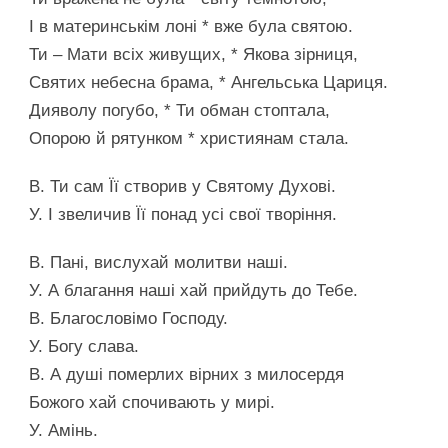
І в материнськім лоні * вже була святою.
Ти – Мати всіх живущих, * Якова зірниця,
Святих небесна брама, * Ангельська Цариця.
Дияволу погубо, * Ти обман стоптала,
Опорою й рятунком * християнам стала.
В. Ти сам Її створив у Святому Духові.
У. І звеличив Її понад усі свої творіння.
В. Пані, вислухай молитви наші.
У. А благання наші хай прийдуть до Тебе.
В. Благословімо Господу.
У. Богу слава.
В. А душі померлих вірних з милосердя
Божого хай спочивають у мирі.
У. Амінь.