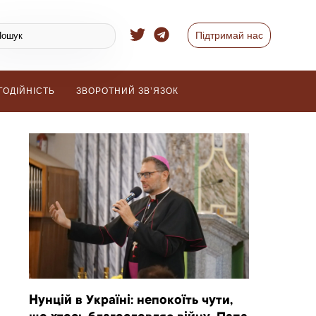
Підтримай нас
ГОДІЙНІСТЬ
ЗВОРОТНИЙ ЗВ’ЯЗОК
Нунцій в Україні: непокоїть чути,