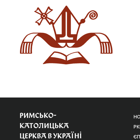
Н
РК
Є