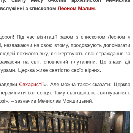
нату. Святу Месу очолив архієпископ Мечислав
івслужінні з єпископом
Леоном Малим
.
орогі! Під час візитації разом з єпископом Леоном я
кі, незважаючи на свою втому, продовжують допомагати
в людей похилого віку, які жертвують свої страждання за
важаючи на світ, сповнений плутанини. Це знаки дії
урами. Церква живе святістю своїх вірних.
 завдяки
Євхаристії
». Але можна також сказати: Церква
еремінити їхні серця. Тому сьогоднішнє святкування є
зі», – зазначив Мечислав Мокшицький.