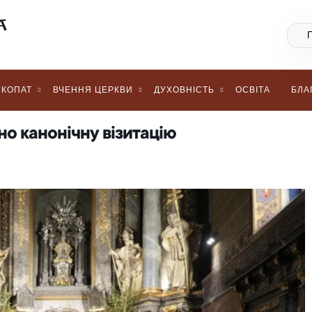
КОПАТ
ВЧЕННЯ ЦЕРКВИ
ДУХОВНІСТЬ
ОСВІТА
БЛА
но канонічну візитацію