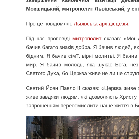
завершення канонічної візитації дека
Мокшицький, митрополит Львівський, у сп
Про це повідомляє
Львівська архідієцезія
.
Під час проповіді
митрополит
сказав: «Мої д
бачив багато знаків добра. Я бачив людей, я
бідним. Я бачив сім’ї, вірні молитві. Я бачи
мир. Я бачив молодь, яка шукає Бога, нез
Святого Духа, бо Церква живе не лише структ
Святий Йоан Павло ІІ сказав: «Церква живе
живе завдяки людям, які дозволяють Христу п
запрошенням переосмислити наше життя в Бо