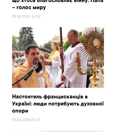
що хтось благословляє війну. Папа
– голос миру
06.08.2026
10:53
Настоятель францисканців в
Україні: люди потребують духовної
опори
05.08.2026
09:37