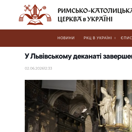
НОВИНИ
РКЦ В УКРАЇНІ
ЄПИС
У Львівському деканаті заверше
02.06.2026
12:33