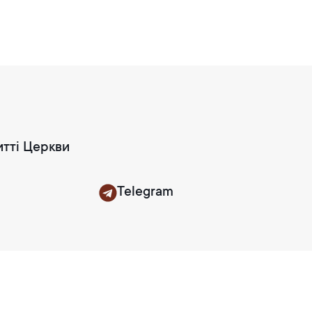
итті Церкви
Telegram