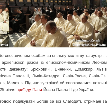
огопосвяченим особам за спільну молитву та зустрічі,
д архієпископ разом із єпископом-помічником Леоном
ноти деканату: Брюховичі, Винники, Домажир, Львів
Йоана Павла ІІ, Львів-Катедра, Львів-Рясне, Львів-Св.
хів, Малехів. Під час зустрічей обговорювалися поточні
 25-річчя
приїзду Папи
Йоана Павла ІІ до України.
одою подякувати Богові за всі благодаті, отримані за