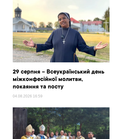
29 серпня – Всеукраїнський день
міжконфесійної молитви,
покаяння та посту
04.08.2026
16:59