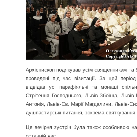
Архієпископ подякував усім священникам та б
проведені під час візитації. За цей періо
відвідав усі парафіяльні та монаші спіль
Стрітення Господнього, Львів-Збоїща, Львів-
Антонія, Львів-Св. Марії Магдалини, Львів-Си
душпастирські питання, зокрема святкування
Ця вечірня зустріч була також особливою наг
останній час.