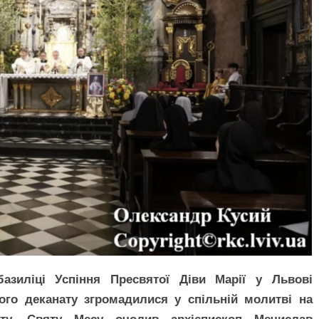
азиліці Успіння Пресвятої Діви Марії у Львові
ого деканату згромадилися у спільній молитві на