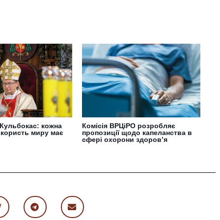
 Кульбокас: кожна
Комісія ВРЦіРО розробляє
а користь миру має
пропозиції щодо капеланства в
сфері охорони здоров’я