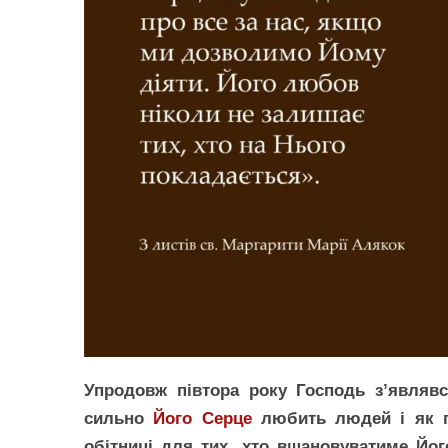
Упродовж півтора року Господь з’являвс
сильно
Його Серце
любить людей і як пр
обітниці для тих, хто вшановуватиме Йог