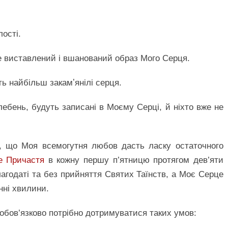
лості.
де виставлений і вшанований образ Мого Серця.
ь найбільш закамʼянілі серця.
ебень, будуть записані в Моєму Серці, й ніхто вже не
, що Моя всемогутня любов дасть ласку остаточного
е Причастя
в кожну першу п’ятницю протягом дев’яти
лагодаті та без прийняття Святих Таїнств, а Моє Серце
нні хвилини.
 обов’язково потрібно дотримуватися таких умов: