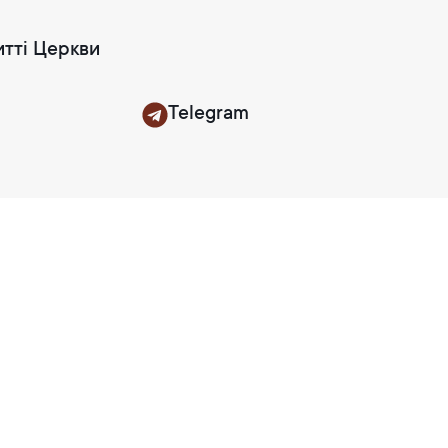
итті Церкви
Telegram