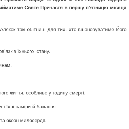
прийматиме Святе Причастя в першу п’ятницю місяця
 Алякок такі обітниці для тих, хто вшановуватиме Його
вʼязків їхнього стану.
инам.
ого життя, особливо у годину смерті.
сі їхні наміри й бажання.
 та океан милосердя.