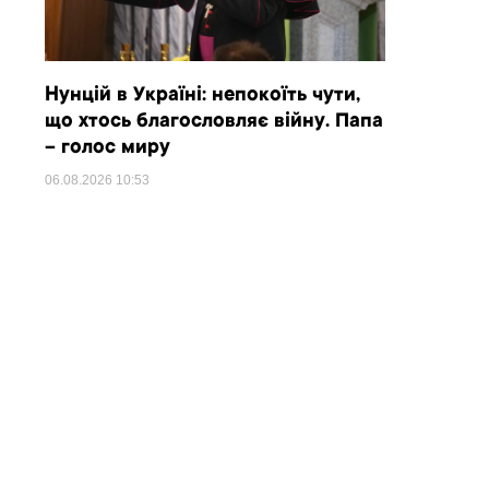
Нунцій в Україні: непокоїть чути,
що хтось благословляє війну. Папа
– голос миру
06.08.2026
10:53