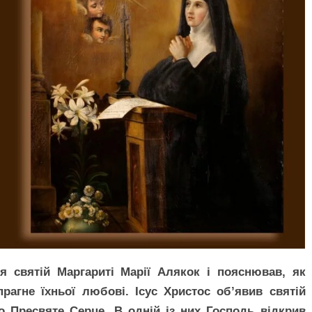
я святій Маргариті Марії Алякок і пояснював, як
агне їхньої любові. Ісус Христос об’явив святій
о Пресвяте Серце. В одній із них Господь відкрив