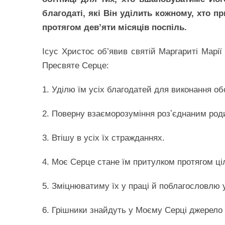
благодаті, які Він уділить кожному, хто 
протягом дев’яти місяців поспіль.
Ісус Христос об’явив святій Маргариті Марії
Пресвяте Серце:
1. Уділю їм усіх благодатей для виконання обо
2. Поверну взаєморозуміння розʼєднаним род
3. Втішу в усіх їх стражданнях.
4. Моє Серце стане їм притулком протягом ціл
5. Зміцнюватиму їх у праці й поблагословлю у
6. Грішники знайдуть у Моєму Серці джерело