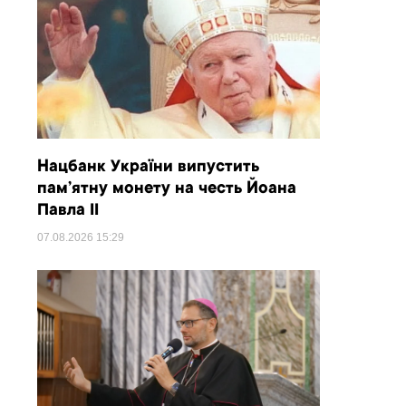
Нацбанк України випустить
пам’ятну монету на честь Йоана
Павла II
07.08.2026
15:29