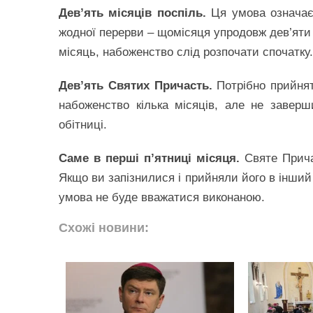
Дев’ять місяців поспіль.
Ця умова означає,
жодної перерви – щомісяця упродовж дев’яти
місяць, набоженство слід розпочати спочатку.
Дев’ять Святих Причасть.
Потрібно прийнят
набоженство кілька місяців, але не завер
обітниці.
Саме в перші п’ятниці місяця.
Святе Прича
Якщо ви запізнилися і прийняли його в інший
умова не буде вважатися виконаною.
Схожі новини: