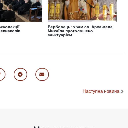
еколекції
Вербовець: храм св. Архангела
 єпископів
Михаїла проголошено
санктуарієм
Наступна новина