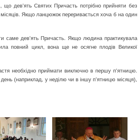
 що дев’ять Святих Причасть потрібно прийняти без
 місяців. Якщо ланцюжок переривається хоча б на один
и саме дев’ять Причасть. Якщо людина практикувала
шила повний цикл, вона ще не осягне плодів Великої
стя необхідно приймати виключно в першу п’ятницю.
 день (наприклад, у неділю чи в іншу п’ятницю місяця),