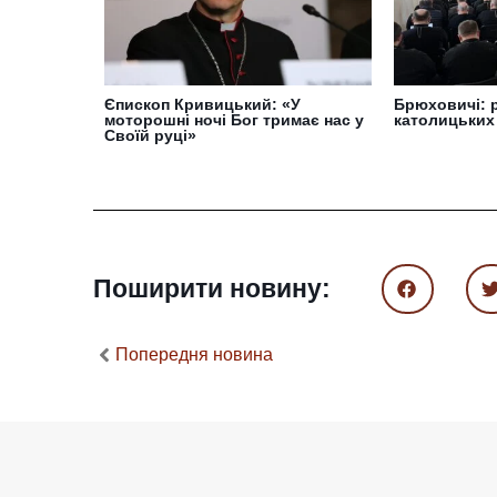
Єпископ Кривицький: «У
Брюховичі: р
моторошні ночі Бог тримає нас у
католицьких
Своїй руці»
Поширити новину:
Попередня новина