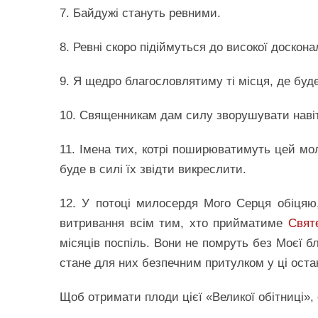
7. Байдужі стануть ревними.
8. Ревні скоро підіймуться до високої доскона
9. Я щедро благословлятиму ті місця, де бу
10. Священникам дам силу зворушувати навіт
11. Імена тих, котрі поширюватимуть цей мол
буде в силі їх звідти викреслити.
12. У потоці милосердя Мого Серця обіцяю
витривання всім тим, хто прийматиме
Свят
місяців поспіль. Вони не помруть без Моєї б
стане для них безпечним притулком у ці оста
Щоб отримати плоди цієї «Великої обітниці»,