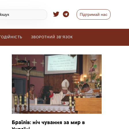
Підтримай нас
ГОДІЙНІСТЬ
ЗВОРОТНИЙ ЗВ’ЯЗОК
Браїлів: ніч чування за мир в