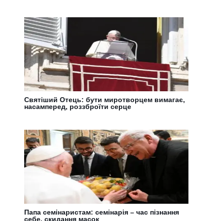
Святіший Отець: бути миротворцем вимагає,
насамперед, роззброїти серце
Папа семінаристам: cемінарія – час пізнання
себе, скидання масок