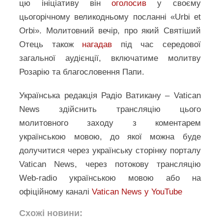
цю ініціативу він
оголосив
у своєму
цьогорічному великодньому посланні «Urbi et
Orbi». Молитовний вечір, про який Святіший
Отець також
нагадав
під час середової
загальної аудієнції, включатиме молитву
Розарію та благословення Папи.
Українська редакція Радіо Ватикану – Vatican
News здійснить трансляцію цього
молитовного заходу з коментарем
українською мовою, до якої можна буде
долучитися через українську сторінку порталу
Vatican News, через потокову трансляцію
Web-radio українською мовою або на
офіційному каналі
Vatican News у YouTube
Схожі новини: