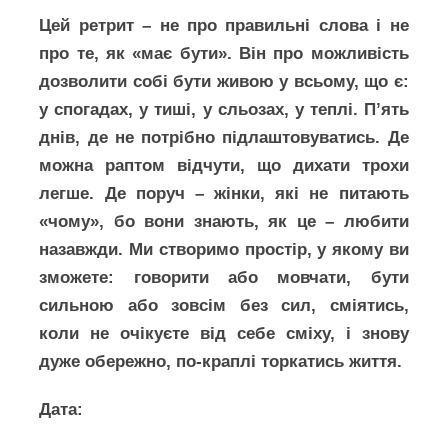
Цей ретрит – не про правильні слова і не
про те, як «має бути». Він про можливість
дозволити собі бути живою у всьому, що є:
у спогадах, у тиші, у сльозах, у теплі. Пʼять
днів, де не потрібно підлаштовуватись. Де
можна раптом відчути, що дихати трохи
легше. Де поруч – жінки, які не питають
«чому», бо вони знають, як це – любити
назавжди. Ми створимо простір, у якому ви
зможете: говорити або мовчати, бути
сильною або зовсім без сил, сміятись,
коли не очікуєте від себе сміху, і знову
дуже обережно, по-краплі торкатись життя.
Дата: