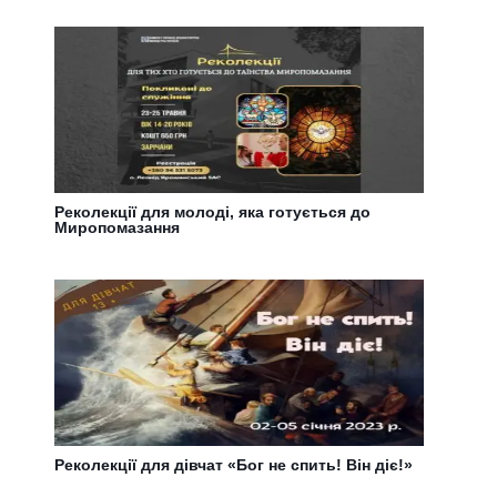
Реколекції для молоді, яка готується до
Миропомазання
Реколекції для дівчат «Бог не спить! Він діє!»