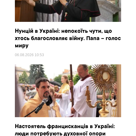
Нунцій в Україні: непокоїть чути, що
хтось благословляє війну. Папа – голос
миру
06.08.2026
10:53
Настоятель францисканців в Україні:
люди потребують духовної опори