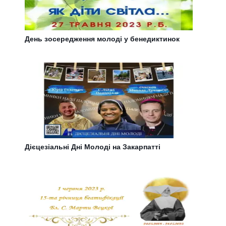
День зосередження молоді у бенедиктинок
Дієцезіальні Дні Молоді на Закарпатті