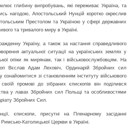
млює глибину випробувань, які переживає Україна, та
ись нагодою, Апостольський Нунцій коротко окреслив
стольським Престолом та Україною у сфері державних
ивого та тривалого миру в Україні.
ражденну Україну, а також за настання справедливого
ворення актуальної ситуації на українських землях у
ької опіки як мирянам, так і військовослужбовцям. На
коп Вєслав Адам Леховіч, Ординарій Збройних сил
у ознайомитися зі становленням інституту військового
своїй промові до зібраних єпископів він поділився
ства у лавах Збройних сил Польщі та особливостями
аріату Збройних Сил.
ції, єпископи, присутні на Пленарному засіданні
 Римсько-Католицької Церкви в Україні.