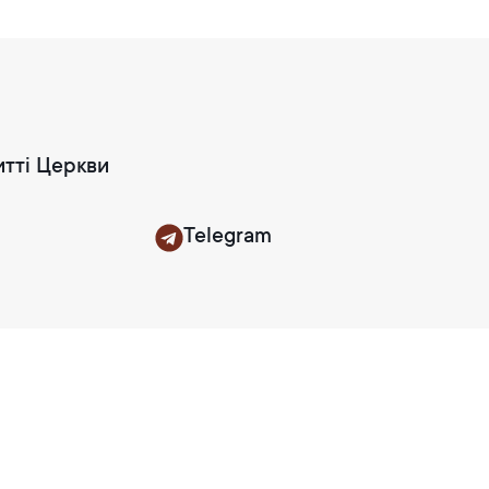
итті Церкви
Telegram