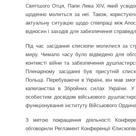
Святішого Отця, Папи Лева XIV, який усвідо
щоденно молиться за неї. Також, користуюч
актуальну ситуацію щодо співпраці між Апо
відносин і заходів для забезпечення справедл
Під час засідання єпископи молилися за ст
миру. Чимало часу було відведено для обго
контексті війни та забезпечення душпастирс
Пленарному засіданні був присутній єпис
Польщі. Перебуваючи в Україні, він мав змог
капеланства в Збройних силах України. У 
особистим досвідом військового душпастир
функціонування інституту Військового Ордин
З метою покращення діяльності Конферен
обговорили Регламент Конференції Єпископів