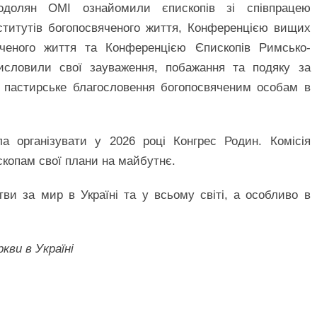
долян OMI ознайомили єпископів зі співпрацею
ститутів богопосвяченого життя, Конференцією вищих
вяченого життя та Конференцією Єпископів Римсько-
висловили свої зауваження, побажання та подяку за
є пастирське благословення богопосвяченим особам в
а організувати у 2026 році Конгрес Родин. Комісія
скопам свої плани на майбутнє.
ви за мир в Україні та у всьому світі, а особливо в
кви в Україні