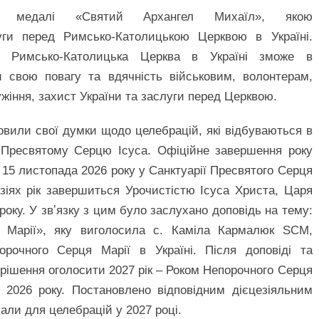
кт медалі «Святий Архангел Михаїл», якою
уги перед Римсько-Католицькою Церквою в Україні.
ю Римсько-Католицька Церква в Україні зможе в
 свою повагу та вдячність військовим, волонтерам,
жіння, захист України та заслуги перед Церквою.
овили свої думки щодо целебрацій, які відбуваються в
о Пресвятому Серцю Ісуса. Офіційне завершення року
я 15 листопада 2026 року у Санктуарії Пресвятого Серця
езіях рік завершиться Урочистістю Ісуса Христа, Царя
року. У звʼязку з цим було заслухано доповідь на тему:
 Марії», яку виголосила с. Каміла Кармалюк SCM,
орочного Серця Марії в Україні. Після доповіді та
рішення оголосити 2027 рік – Роком Непорочного Серця
я 2026 року. Постановлено відповідним дієцезіяльним
али для целебрацій у 2027 році.