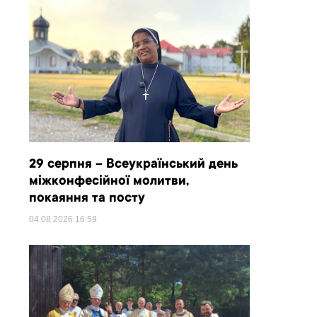
29 серпня – Всеукраїнський день
міжконфесійної молитви,
покаяння та посту
04.08.2026
16:59