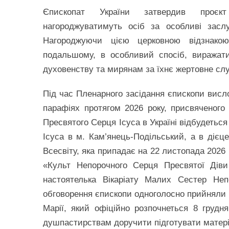
Єпископат України затвердив проє
нагороджуватимуть осіб за особливі засл
Нагороджуючи цією церковною відзнако
подальшому, в особливий спосіб, виражати
духовенству та мирянам за їхнє жертовне слу
Під час Пленарного засідання єпископи висл
парафіях протягом 2026 року, присвяченог
Пресвятого Серця Ісуса в Україні відбудетьс
Ісуса в м. Кам’янець-Подільський, а в дієц
Всесвіту, яка припадає на 22 листопада 2026 
«Культ Непорочного Серця Пресвятої Діви
настоятелька Вікаріату Малих Сестер Неп
обговорення єпископи одноголосно прийняли 
Марії, який офіційно розпочнеться 8 грудн
душпастирствам доручити підготувати матері