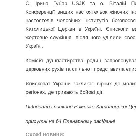
С. Ірина Губар USJK та о. Віталій По
Конференції вищих настоятельок жіночих ін
настоятелів чоловічих інститутів богопос
Католицької Церкви в Україні. Єпископи 
жертовне служіння, після чого уділили сво
Україні.
Комісія душпастирства родин запропонувал
церковних рухів та спільнот представила єпи
Єпископат України закликає вірних до молит
регіонах, де тривають бойові дії.
Підписали єпископи Римсько-Католицької Цер
присутні на 64 Пленарному засіданні
Схожі новини: