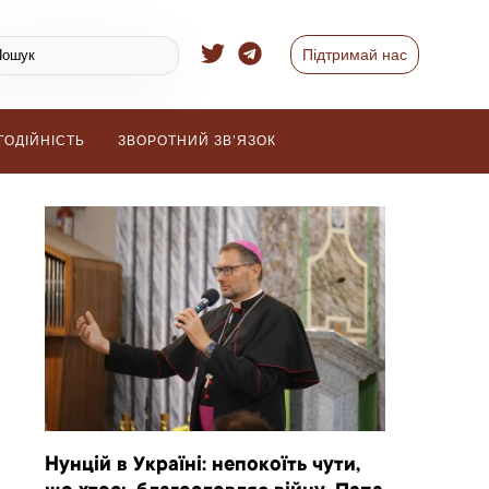
Підтримай нас
ГОДІЙНІСТЬ
ЗВОРОТНИЙ ЗВ’ЯЗОК
Нунцій в Україні: непокоїть чути,