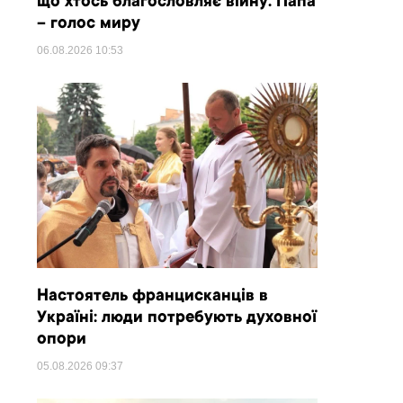
що хтось благословляє війну. Папа
– голос миру
06.08.2026
10:53
Настоятель францисканців в
Україні: люди потребують духовної
опори
05.08.2026
09:37