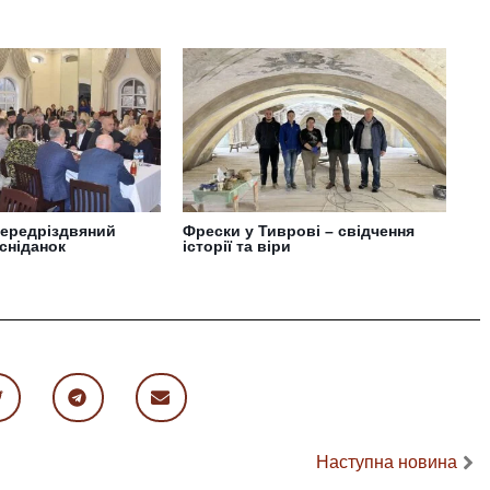
передріздвяний
Фрески у Тиврові – свідчення
сніданок
історії та віри
Наступна новина