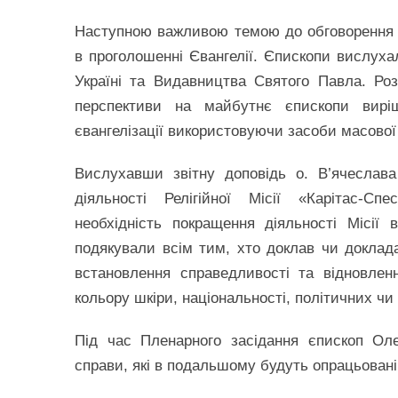
Наступною важливою темою до обговорення б
в проголошенні Євангелії. Єпископи вислуха
Україні та Видавництва Святого Павла. Ро
перспективи на майбутнє єпископи виріш
євангелізації використовуючи засоби масової
Вислухавши звітну доповідь о. В’ячеслава
діяльності Релігійної Місії «Карітас-С
необхідність покращення діяльності Місії
подякували всім тим, хто доклав чи доклада
встановлення справедливості та відновленн
кольору шкіри, національності, політичних чи
Під час Пленарного засідання єпископ Ол
справи, які в подальшому будуть опрацьовані