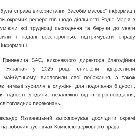
ула справа використання Засобів масової інформації
ли окремих референтів щодо діяльності Радіо Марія в
зуміючи всі труднощі сьогодення та беручи до уваги
или і надалі всесторонньо, підтримувати справу
 інформації.
 Гриневича SAC, виконавчого директора благодійної
пес Україна» у 2025 році, єпископи підкреслили
 в майбутньому, висловили свої побажання, а також
є чималі зусилля в служінні для подолання бідності,
я гідності людини, незалежно від її віросповідання,
 світоглядних переконань.
ександр Язловецький запропонував дослідити окремі
 на робочих зустрічах Комісією церковного права.