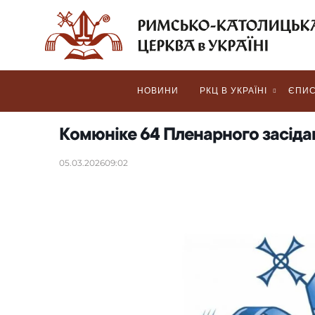
НОВИНИ
РКЦ В УКРАЇНІ
ЄПИС
Комюніке 64 Пленарного засіда
05.03.2026
09:02