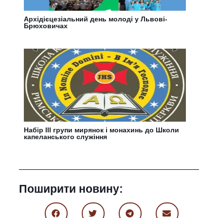
Архідієцезіальний день молоді у Львові-
Брюховичах
Набір ІІІ групи мирянок і монахинь до Школи
капеланського служіння
Поширити новину: