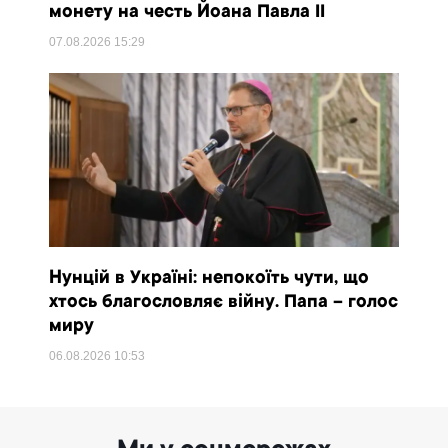
монету на честь Йоана Павла II
07.08.2026
15:29
Нунцій в Україні: непокоїть чути, що
хтось благословляє війну. Папа – голос
миру
06.08.2026
10:53