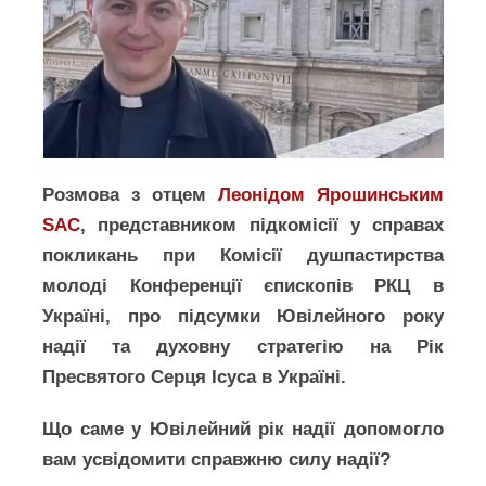
Розмова з отцем
Леонідом Ярошинським
SAC
, представником підкомісії у справах
покликань при Комісії душпастирства
молоді Конференції єпископів РКЦ в
Україні, про підсумки Ювілейного року
надії та духовну стратегію на Рік
Пресвятого Серця Ісуса в Україні.
Що саме у Ювілейний рік надії допомогло
вам усвідомити справжню силу надії?