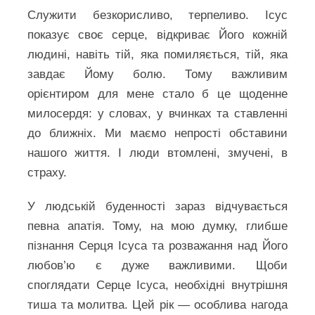
Служити безкорисливо, терпеливо. Ісус
показує своє серце, відкриває Його кожній
людині, навіть тій, яка помиляється, тій, яка
завдає Йому болю. Тому важливим
орієнтиром для мене стало б це щоденне
милосердя: у словах, у вчинках та ставленні
до ближніх. Ми маємо непрості обставини
нашого життя. І люди втомлені, змучені, в
страху.
У людській буденності зараз відчувається
певна апатія. Тому, на мою думку, глибше
пізнання Серця Ісуса та розважання над Його
любов’ю є дуже важливими. Щоби
споглядати Серце Ісуса, необхідні внутрішня
тиша та молитва. Цей рік — особлива нагода