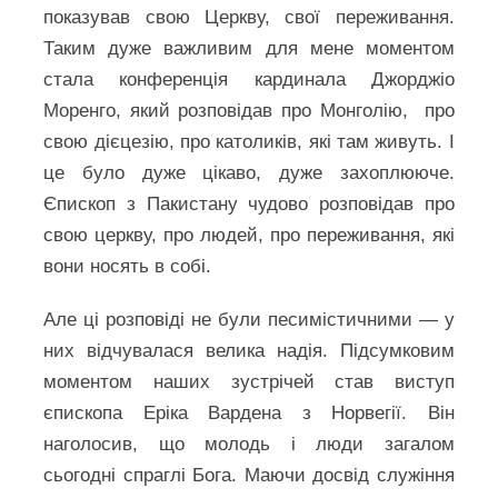
показував свою Церкву, свої переживання.
Таким дуже важливим для мене моментом
стала конференція кардинала Джорджіо
Моренго, який розповідав про Монголію, про
свою дієцезію, про католиків, які там живуть. І
це було дуже цікаво, дуже захоплююче.
Єпископ з Пакистану чудово розповідав про
свою церкву, про людей, про переживання, які
вони носять в собі.
Але ці розповіді не були песимістичними — у
них відчувалася велика надія. Підсумковим
моментом наших зустрічей став виступ
єпископа Еріка Вардена з Норвегії. Він
наголосив, що молодь і люди загалом
сьогодні спраглі Бога. Маючи досвід служіння