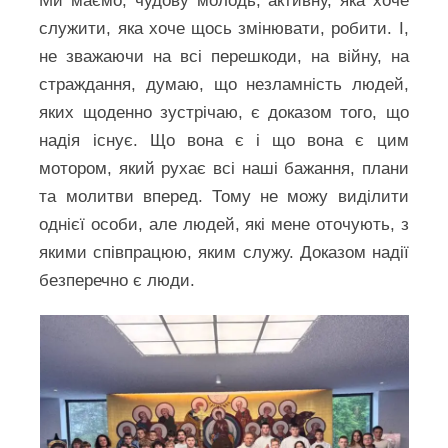
Ми маємо, чудову молодь, активну, яка хоче
служити, яка хоче щось змінювати, робити. І,
не зважаючи на всі перешкоди, на війну, на
страждання, думаю, що незламність людей,
яких щоденно зустрічаю, є доказом того, що
надія існує. Що вона є і що вона є цим
мотором, який рухає всі наші бажання, плани
та молитви вперед. Тому не можу виділити
однієї особи, але людей, які мене оточують, з
якими співпрацюю, яким служу. Доказом надії
безперечно є люди.