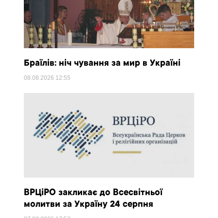
Браїлів: ніч чування за мир в Україні
08.08.2026
12:55
ВРЦіРО закликає до Всесвітньої
молитви за Україну 24 серпня