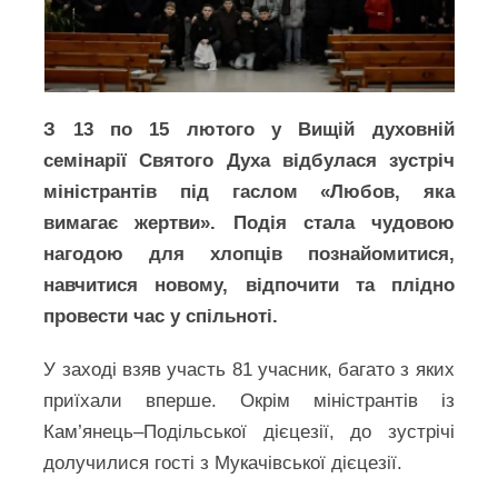
З 13 по 15 лютого у Вищій духовній
семінарії Святого Духа відбулася зустріч
міністрантів під гаслом «Любов, яка
вимагає жертви». Подія стала чудовою
нагодою для хлопців познайомитися,
навчитися новому, відпочити та плідно
провести час у спільноті.
У заході взяв участь 81 учасник, багато з яких
приїхали вперше. Окрім міністрантів із
Кам’янець–Подільської дієцезії, до зустрічі
долучилися гості з Мукачівської дієцезії.