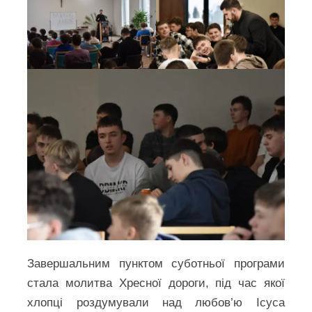
Завершальним пунктом суботньої програми
стала молитва Хресної дороги, під час якої
хлопці роздумували над любов’ю Ісуса