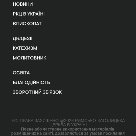
НОВИНИ
РКЦ В УКРАЇНІ
ЄПИСКОПАТ
ДІЄЦЕЗІЇ
КАТЕХИЗМ
МОЛИТОВНИК
ОСВІТА
БЛАГОДІЙНІСТЬ
ЗВОРОТНИЙ ЗВ’ЯЗОК
УСІ ПРАВА ЗАХИЩЕНО @2026 РИМСЬКО-КАТОЛИЦЬКА
ЦЕРКВА В УКРАЇНІ
Повне або часткове використання матеріалів,
розміщених на сайті, дозволяється за умови посилання