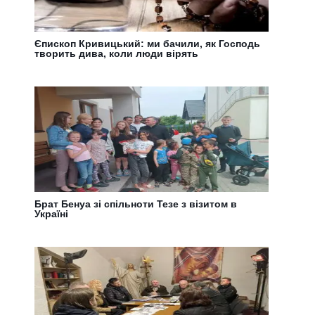
Єпископ Кривицький: ми бачили, як Господь
творить дива, коли люди вірять
Брат Бенуа зі спільноти Тезе з візитом в
Україні