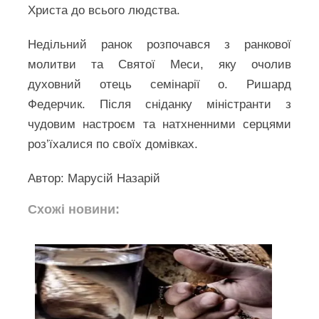
Христа до всього людства.
Недільний ранок розпочався з ранкової
молитви та Святої Меси, яку очолив
духовний отець семінарії о. Ришард
Федерчик. Після сніданку міністранти з
чудовим настроєм та натхненними серцями
роз’їхалися по своїх домівках.
Автор: Марусій Назарій
Схожі новини: