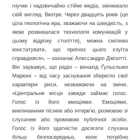
гнучке і надзвичайно стійке медіа, змінювало
свій вигляд. Вкотре. Через двадцять років (це
ціла геологічна ера, зважаючи на швидкість, з
якою розвивалася технологія комунікацій у
цьому відрізку століття), можна сміливо
констатувати, що прогноз цього єзуїта
справдився», – зазначає Алессандро Джізотті.
Він зауважує, що радіо – винахід Ґульєльмо
Марконі – від часу заснування зберегло свої
характерні риси, незважаючи на зміни.
«Центральне місце завжди займає голос.
Голос із його емоціями. Емоціями,
викликаними піснею або інтерв’ю, розмовою зі
слухачем або промовою публічної особи.
Голос із його здатністю досягати слухача
більш безпосередньо, коли потрібно