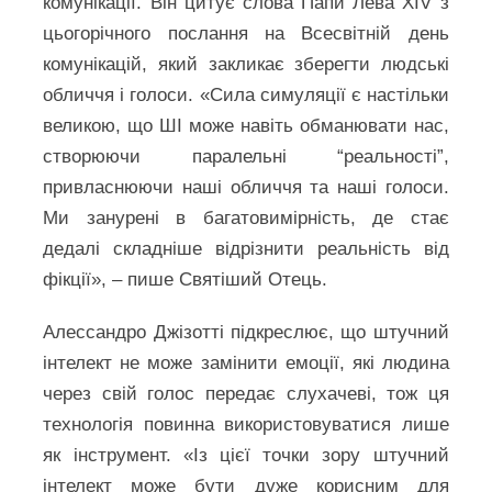
комунікації. Він цитує слова Папи Лева XIV з
цьогорічного послання на Всесвітній день
комунікацій, який закликає зберегти людські
обличчя і голоси. «Сила симуляції є настільки
великою, що ШІ може навіть обманювати нас,
створюючи паралельні “реальності”,
привласнюючи наші обличчя та наші голоси.
Ми занурені в багатовимірність, де стає
дедалі складніше відрізнити реальність від
фікції», – пише Святіший Отець.
Алессандро Джізотті підкреслює, що штучний
інтелект не може замінити емоції, які людина
через свій голос передає слухачеві, тож ця
технологія повинна використовуватися лише
як інструмент. «Із цієї точки зору штучний
інтелект може бути дуже корисним для