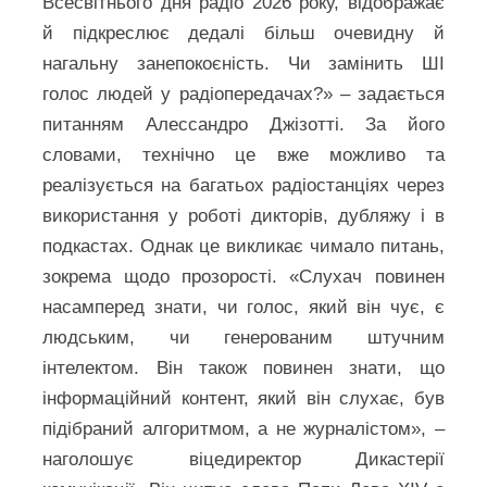
Всесвітнього дня радіо 2026 року, відображає
й підкреслює дедалі більш очевидну й
нагальну занепокоєність. Чи замінить ШІ
голос людей у радіопередачах?» – задається
питанням Алессандро Джізотті. За його
словами, технічно це вже можливо та
реалізується на багатьох радіостанціях через
використання у роботі дикторів, дубляжу і в
подкастах. Однак це викликає чимало питань,
зокрема щодо прозорості. «Слухач повинен
насамперед знати, чи голос, який він чує, є
людським, чи генерованим штучним
інтелектом. Він також повинен знати, що
інформаційний контент, який він слухає, був
підібраний алгоритмом, а не журналістом», –
наголошує віцедиректор Дикастерії