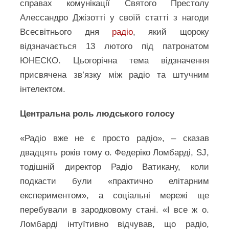
справах комунікації Святого Престолу
Алессандро Джізотті у своїй статті з нагоди
Всесвітнього дня
радіо
, який щороку
відзначається 13 лютого під патронатом
ЮНЕСКО. Цьогорічна тема відзначення
присвячена зв’язку між радіо та штучним
інтелектом.
Центральна роль людського голосу
«Радіо вже не є просто радіо», – сказав
двадцять років тому о. Федеріко Ломбарді, SJ,
тодішній директор Радіо Ватикану, коли
подкасти були «практично елітарним
експериментом», а соціальні мережі ще
перебували в зародковому стані. «І все ж о.
Ломбарді інтуїтивно відчував, що радіо,