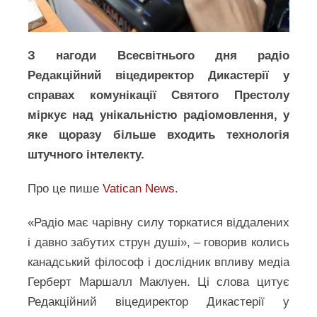
З нагоди Всесвітнього дня радіо
Редакційний віцедиректор Дикастерії у
справах комунікації Святого Престолу
міркує над унікальністю радіомовлення, у
яке щоразу більше входить технологія
штучного інтелекту.
Про це пише
Vatican News
.
«Радіо має чарівну силу торкатися віддалених
і давно забутих струн душі», – говорив колись
канадський філософ і дослідник впливу медіа
Герберт Маршалл Маклуен. Ці слова цитує
Редакційний віцедиректор Дикастерії у