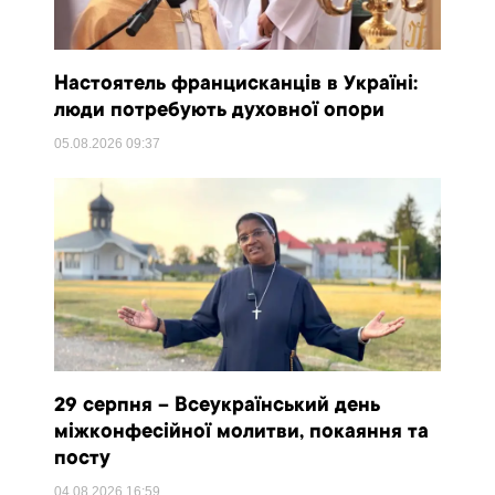
Настоятель францисканців в Україні:
люди потребують духовної опори
05.08.2026
09:37
29 серпня – Всеукраїнський день
міжконфесійної молитви, покаяння та
посту
04.08.2026
16:59