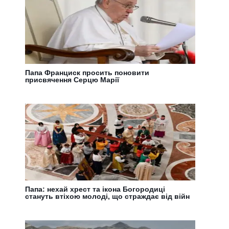
Папа Франциск просить поновити
присвячення Серцю Марії
Папа: нехай хрест та ікона Богородиці
стануть втіхою молоді, що страждає від війн