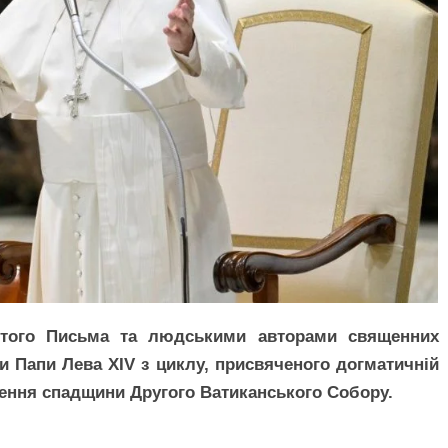
ятого Письма та людськими авторами священних
изи Папи Лева XIV з циклу, присвяченого догматичній
лення спадщини Другого Ватиканського Собору.