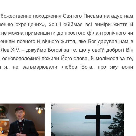
о божественне походження Святого Письма нагадує нам
дченню охрещених», хоч і обіймає всі виміри життя й
о не можна применшити до простого філантропічного чи
енням повного й вічного життя, яке Бог дарував нам в
 Лев XIV, – дякуймо Богові за те, що у своїй доброті Він
 основоположної поживи Його слова, й молімося за те,
тя, не затьмарювали любов Бога, про яку вони