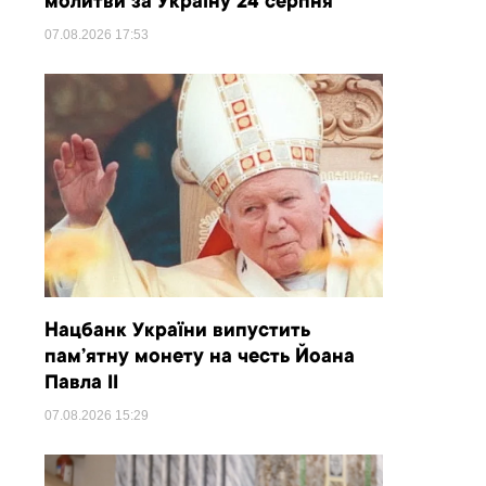
молитви за Україну 24 серпня
07.08.2026
17:53
Нацбанк України випустить
пам’ятну монету на честь Йоана
Павла II
07.08.2026
15:29