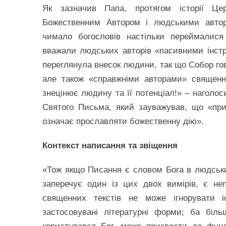
Як зазначив Папа, протягом історії Це
Божественним Автором і людськими автора
чимало богословів настільки переймалися
вважали людських авторів «пасивними інст
переглянула внесок людини, так що Собор гов
але також «справжніми авторами» священни
знецінює людину та її потенціал!» – наголо
Святого Письма, який зауважував, що «пр
означає прославляти божественну дію».
Контекст написання та звіщення
«Тож якщо Писання є словом Бога в людських
заперечує один із цих двох вимірів, є н
священних текстів не може ігнорувати 
застосовувані літературні форми; ба біл