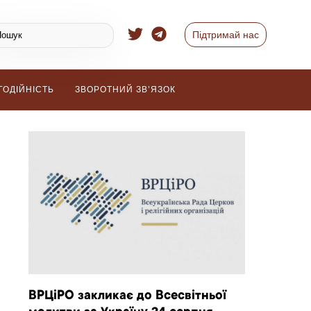
Підтримай нас
ГОДІЙНІСТЬ
ЗВОРОТНИЙ ЗВ’ЯЗОК
ВРЦіРО закликає до Всесвітньої