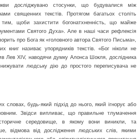
ркви досліджувано стосунки, що будувалися між
ми священних текстів. Протягом багатьох століть
 тим, щоби захистити богонатхненність, що майже
рументами Святого Духа». Але в наші часи рефлексія
орить про Бога як «головного автора Святого Письма»,
х книг називає упорядників текстів. «Бог ніколи не
сив Лев XIV, наводячи думку Алонса Шокля, дослідника
инижувати людську дію до простого переписувача не
 словах, будь-який підхід до нього, який ігнорує або
еповним. Звідси випливає, що правильне тлумачення
історичне середовище, в якому вони виникли, та
ьше, відмова від дослідження людських слів, якими