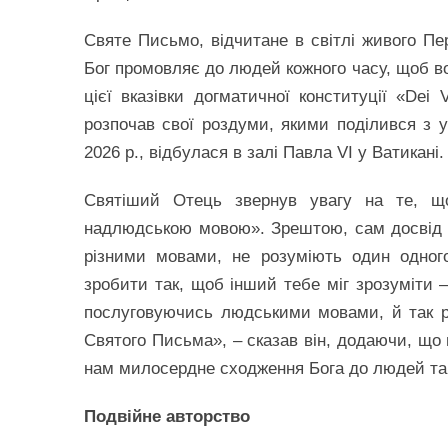
Святе Письмо, відчитане в світлі живого Пе
Бог промовляє до людей кожного часу, щоб во
цієї вказівки догматичної конституції «De
розпочав свої роздуми, якими поділився з уч
2026 р., відбулася в залі Павла VI у Ватикані.
Святіший Отець звернув увагу на те, що
надлюдською мовою». Зрештою, сам досвід л
різними мовами, не розуміють один одного
зробити так, щоб інший тебе міг зрозуміти 
послуговуючись людськими мовами, й так рі
Святого Письма», – сказав він, додаючи, що
нам милосердне сходження Бога до людей та 
Подвійне авторство