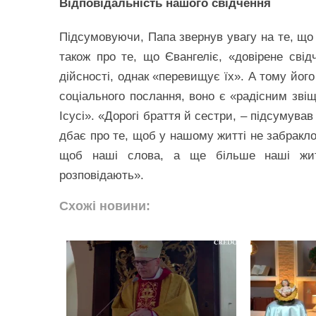
Відповідальність нашого свідчення
Підсумовуючи, Папа звернув увагу на те, щ
також про те, що Євангеліє, «довірене сві
дійсності, однак «перевищує їх». А тому йог
соціального послання, воно є «радісним звіщ
Ісусі». «Дорогі браття й сестри, – підсумував
дбає про те, щоб у нашому житті не забракло
щоб наші слова, а ще більше наші жит
розповідають».
Схожі новини: