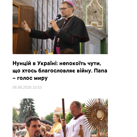
Нунцій в Україні: непокоїть чути,
що хтось благословляє війну. Папа
– голос миру
06.08.2026
10:53