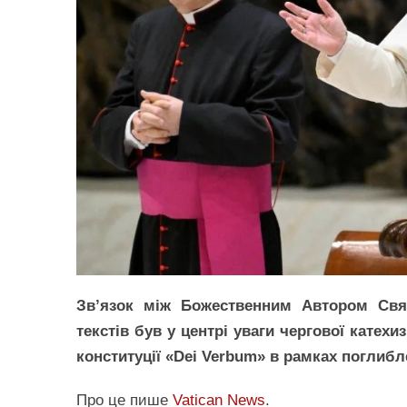
Зв’язок між Божественним Автором Св
текстів був у центрі уваги чергової катех
конституції «Dei Verbum» в рамках поглиб
Про це пише
Vatican News
.