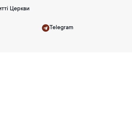
итті Церкви
Telegram