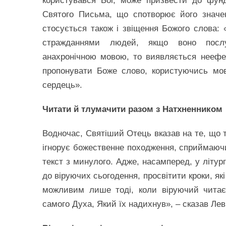
користувався Бог, може призвести до фунд
Святого Письма, що спотворює його значе
стосується також і звіщення Божого слова: 
стражданнями людей, якщо воно послуг
анахронічною мовою, то виявляється неефе
пропонувати Боже слово, користуючись мов
сердець».
Читати й тлумачити разом з Натхненником
Водночас, Святіший Отець вказав на те, що 
ігнорує божественне походження, сприймаючи
текст з минулого. Адже, насамперед, у літур
до віруючих сьогодення, просвітити кроки, які
можливим лише тоді, коли віруючий читає 
самого Духа, Який їх надихнув», – сказав Лев