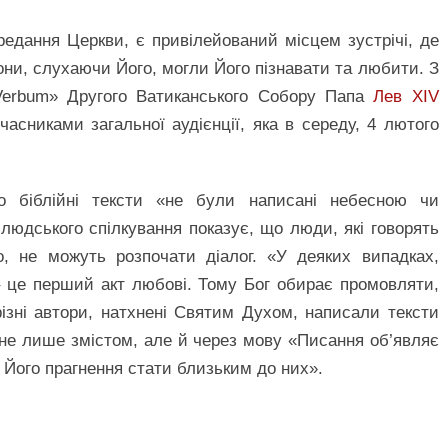
редання Церкви, є привілейований місцем зустрічі, де
ни, слухаючи Його, могли Його пізнавати та любити. З
i Verbum» Другого Ватиканського Собору Папа
Лев XIV
асниками загальної аудієнції, яка в середу, 4 лютого
 біблійні тексти «не були написані небесною чи
юдського спілкування показує, що люди, які говорять
, не можуть розпочати діалог. «У деяких випадках,
– це перший акт любові. Тому Бог обирає промовляти,
зні автори, натхнені Святим Духом, написали тексти
 не лише змістом, але й через мову «Писання об’являє
Його прагнення стати близьким до них».