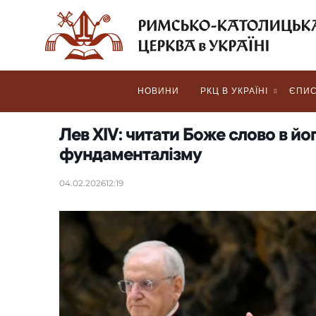
НОВИНИ
РКЦ В УКРАЇНІ
ЄПИС
Лев XIV: читати Боже слово в йо
фундаменталізму
04.02.2026
12:19