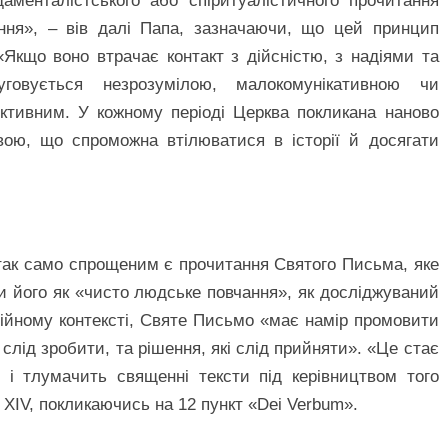
аменталістського або спіритуалістичного прочитання
ння», – вів далі Папа, зазначаючи, що цей принцип
«Якщо воно втрачає контакт з дійсністю, з надіями та
овується незрозумілою, малокомунікативною чи
ктивним. У кожному періоді Церква покликана наново
ою, що спроможна втілюватися в історії й досягати
так само спрощеним є прочитання Святого Письма, яке
 його як «чисто людське повчання», як досліджуваний
гійному контексті, Святе Письмо «має намір промовити
 слід зробити, та рішення, які слід прийняти». «Це стає
і тлумачить священні тексти під керівництвом того
 XIV, покликаючись на 12 пункт «Dei Verbum».