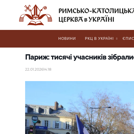
НОВИНИ
РКЦ В УКРАЇНІ
ЄПИС
Париж: тисячі учасників зібрали
22.01.2026
14:18