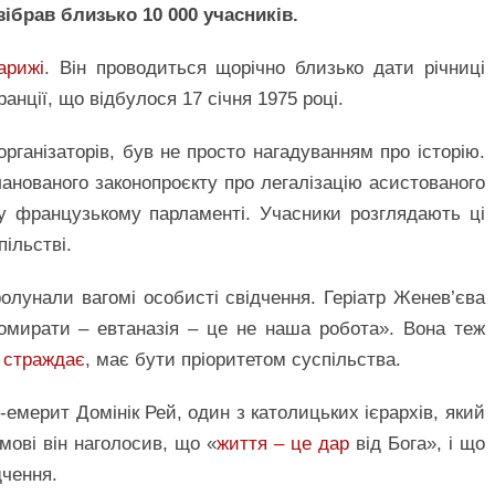
зібрав близько 10 000 учасників.
арижі
. Він проводиться щорічно близько дати річниці
анції, що відбулося 17 січня 1975 році.
рганізаторів, був не просто нагадуванням про історію.
анованого законопроєкту про легалізацію асистованого
у французькому парламенті. Учасники розглядають ці
пільстві.
олунали вагомі особисті свідчення. Геріатр Женев’єва
мирати – евтаназія – це не наша робота». Вона теж
о
страждає
, має бути пріоритетом суспільства.
-емерит Домінік Рей, один з католицьких ієрархів, який
мові він наголосив, що «
життя – це дар
від Бога», і що
дчення.