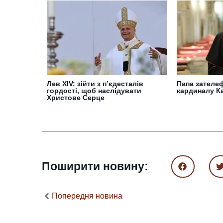
Лев XIV: зійти з п’єдесталів
Папа зателе
гордості, щоб наслідувати
кардиналу К
Христове Серце
Поширити новину:
Попередня новина