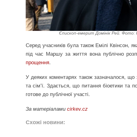
Єпископ-емерит Домінік Рей. Фото: Ric
Серед учасників була також Емілі Квінсон, я
під час Маршу за життя вона публічно розп
прощення
.
У деяких коментарях також зазначалося, що 
та сім’ї. Здається, що питання біоетики та 
готове до публічної участі.
За матеріалами
cirkev.cz
Схожі новини: