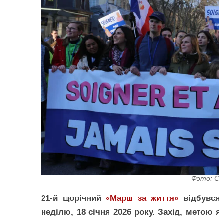
Фото: C
21-й щорічний
«Марш за життя»
відбувся
неділю, 18 січня 2026 року. Захід, метою 