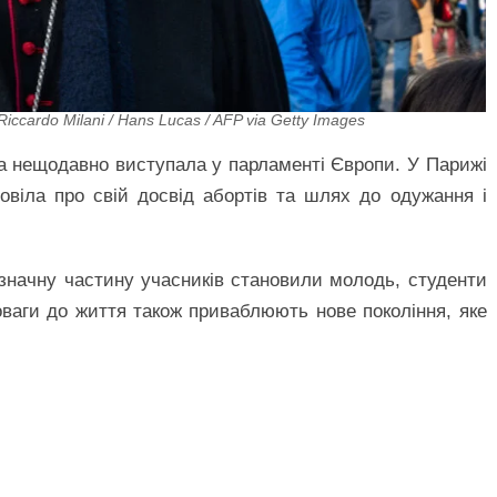
cardo Milani / Hans Lucas / AFP via Getty Images
ка нещодавно виступала у парламенті Європи. У Парижі
овіла про свій досвід абортів та шлях до одужання і
значну частину учасників становили молодь, студенти
поваги до життя також приваблюють нове покоління, яке