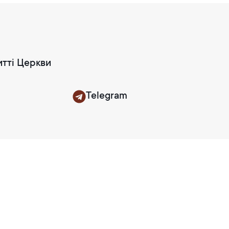
итті Церкви
Telegram