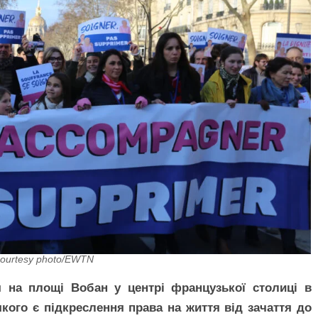
ourtesy photo/EWTN
 на площі Вобан у центрі французької столиці в
якого є підкреслення права на життя від зачаття до