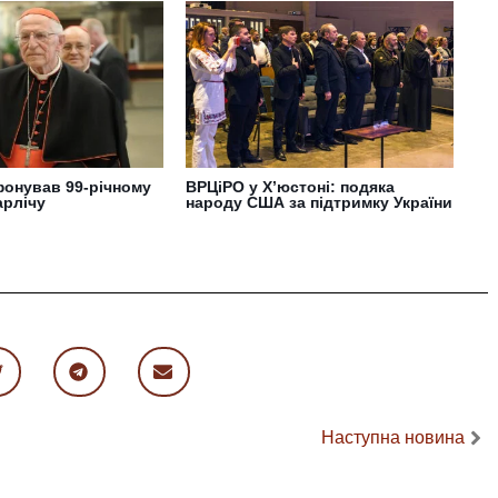
фонував 99-річному
ВРЦіРО у Х’юстоні: подяка
арлічу
народу США за підтримку України
Наступна новина