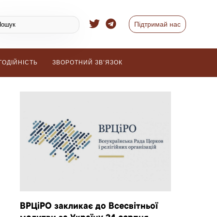
Підтримай нас
ГОДІЙНІСТЬ
ЗВОРОТНИЙ ЗВ’ЯЗОК
ВРЦіРО закликає до Всесвітньої