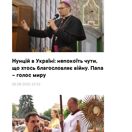
Нунцій в Україні: непокоїть чути,
що хтось благословляє війну. Папа
– голос миру
06.08.2026
10:53