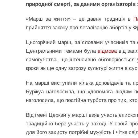
природної смерті, за даними організаторів 
«Марш за життя» – це давня традиція в
П
прийняття закону про легалізацію абортів у Фр
Цьогорічний марш, за словами учасників та о
Центральними темами була
відмова
від запл
самогубства, що інтенсивно обговорюється 
кроки як ще одну загрозу культурі життя в сус
На марші виступили кілька доповідачів та пр
Буржуа наголосила, що «допомога людям по
наголосила, що постійна турбота про тих, хт
Від імені Церкви у марші взяв участь єпископ
традиційно бере участь у заході. У своїй про
для його захисту потрібні мужність і чітке сві