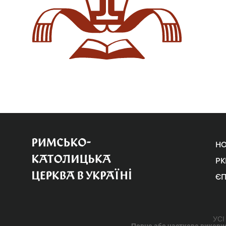
Н
РК
Є
УСІ
Повне або часткове використ