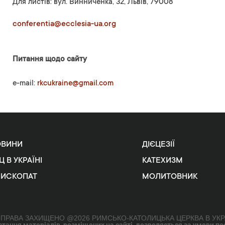
Для листів: вул. Винниченка, 32, Львів, 79008
conferentia@ecclesia-ua.org
Питання щодо сайту
e-mail:
rkcukraine@gmail.com
ОВИНИ
ДІЄЦЕЗІЇ
Ц В УКРАЇНІ
КАТЕХИЗМ
ПИСКОПАТ
МОЛИТОВНИК
 ПРАВА ЗАХИЩЕНО @2026 РИМСЬКО-КАТОЛИЦЬКА ЦЕРКВА В УКР
ання матеріалів, розміщених на сайті, дозволяється за умови поси