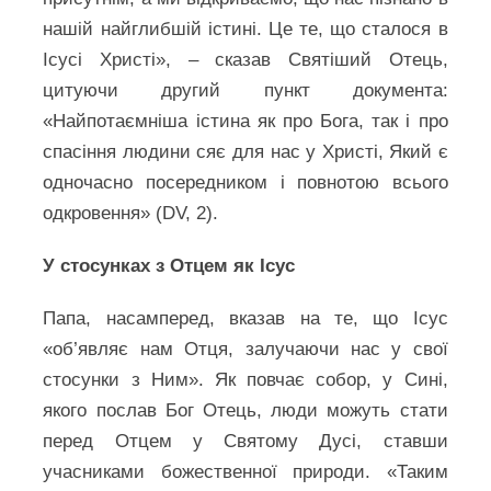
нашій найглибшій істині. Це те, що сталося в
Ісусі Христі», – сказав Святіший Отець,
цитуючи другий пункт документа:
«Найпотаємніша істина як про Бога, так і про
спасіння людини сяє для нас у Христі, Який є
одночасно посередником і повнотою всього
одкровення» (DV, 2).
У стосунках з Отцем як Ісус
Папа, насамперед, вказав на те, що Ісус
«об’являє нам Отця, залучаючи нас у свої
стосунки з Ним». Як повчає собор, у Сині,
якого послав Бог Отець, люди можуть стати
перед Отцем у Святому Дусі, ставши
учасниками божественної природи. «Таким