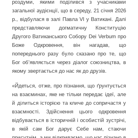
роздуми, якими поділився з учасниками
загальної аудієнції, що в середу, 21 січня 2026
р., відбулася в залі Павла VI у Ватикані. Далі
представляючи догматичну Конституцію
Другого Ватиканського Собору Dei Verbum про
Боже Одкровення, він нагадав, що
попереднього разу було сказано про те, що
Бог об’являється через діалог союзництва, в
якому звертається до нас як до друзів.
«Йдеться, отже, про пізнання, що ґрунтується
на взаєминах, яке не тільки передає ідеї, але
й ділиться історією та кличе до сопричастя у
взаємності. Здійснення цього одкровення
відбувається в історичній і особистій зустрічі,
в якій сам Бог дарує Себе нам, стаючи
присутнім, а ми відкриваємо, що нас пізнано в