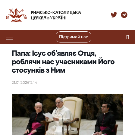
Підтримай нас
Папа: Ісус об’являє Отця,
роблячи нас учасниками Його
стосунків з Ним
21.01.2026
12:14