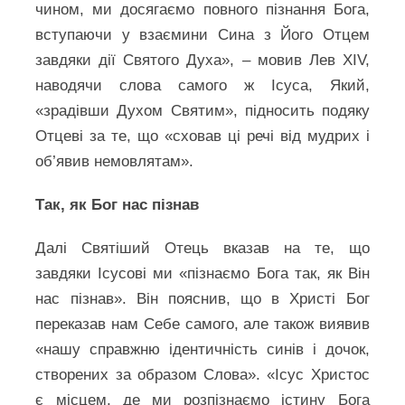
чином, ми досягаємо повного пізнання Бога,
вступаючи у взаємини Сина з Його Отцем
завдяки дії Святого Духа», – мовив Лев XIV,
наводячи слова самого ж Ісуса, Який,
«зрадівши Духом Святим», підносить подяку
Отцеві за те, що «сховав ці речі від мудрих і
об’явив немовлятам».
Так, як Бог нас пізнав
Далі Святіший Отець вказав на те, що
завдяки Ісусові ми «пізнаємо Бога так, як Він
нас пізнав». Він пояснив, що в Христі Бог
переказав нам Себе самого, але також виявив
«нашу справжню ідентичність синів і дочок,
створених за образом Слова». «Ісус Христос
є місцем, де ми розпізнаємо істину Бога