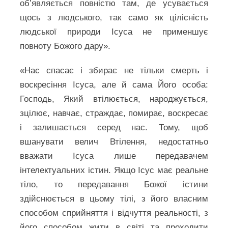
об’являється повністю там, де усувається
щось з людського, так само як цілісність
людської природи Ісуса не применшує
повноту Божого дару».
«Нас спасає і збирає не тільки смерть і
воскресіння Ісуса, але й сама Його особа:
Господь, Який втілюється, народжується,
зцілює, навчає, страждає, помирає, воскресає
і залишається серед нас. Тому, щоб
вшанувати велич Втілення, недостатньо
вважати Ісуса лише передавачем
інтелектуальних істин. Якщо Ісус має реальне
тіло, то передавання Божої істини
здійснюється в цьому тілі, з його власним
способом сприйняття і відчуття реальності, з
його способом жити в світі та проходити