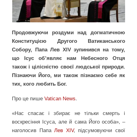
Продовжуючи роздуми над догматичною
Конституцією Другого Ватиканського
Собору, Папа Лев XIV зупинився на тому,
що Ісус об’являє нам Небесного Отця
також і цілісністю своєї людської природи.
Пізнаючи Його, ми також пізнаємо себе як
тих, кого любить Бог.
Про це пише
Vatican News
.
«Нас спасає і збирає не тільки смерть і
воскресіння Ісуса, але й сама Його особа», –
наголосив Папа
Лев XIV
, підсумовуючи свої