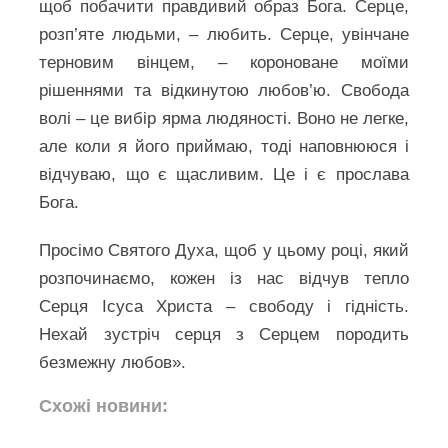
щоб побачити правдивий образ Бога. Серце,
розп’яте людьми, – любить. Серце, увінчане
терновим вінцем, – короноване моїми
рішеннями та відкинутою любов’ю. Свобода
волі – це вибір ярма людяності. Воно не легке,
але коли я його приймаю, тоді наповнююся і
відчуваю, що є щасливим. Це і є прослава
Бога.
Просімо Святого Духа, щоб у цьому році, який
розпочинаємо, кожен із нас відчув тепло
Серця Ісуса Христа – свободу і гідність.
Нехай зустріч серця з Серцем породить
безмежну любов».
Схожі новини: