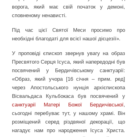
ворога, який має свій початок у демоні,
сповненому ненависті.
Під час цієї Святої Меси просимо про
необхідні благодаті для всієї нашої дієцезії».
У проповіді єпископ звернув увагу на образ
Пресвятого Серця Ісуса, який напередодні був
посвячений у Бердичівському санктуарії:
«Образ, який учора [16 січня – прим. ред]
через Апостольського нунція архієпископа
Вісвальдаса Кульбокаса був посвячений у
санктуарії Матері Божої Бердичівської
,
сьогодні перебуває тут, у нашому храмі. Він
розміщений серед різдвяної декорації, що
нагадує нам про народження Ісуса Христа.