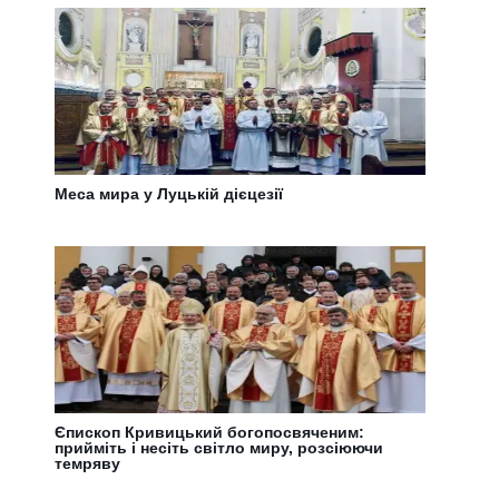
Меса мира у Луцькій дієцезії
Єпископ Кривицький богопосвяченим:
прийміть і несіть світло миру, розсіюючи
темряву