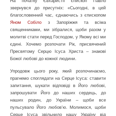
На початку Євхаристії єпископ Павло
звернувся до присутніх: «Сьогодні, в цей
благословенний час, єднаючись з єпископом
Яном Собіло
з Запоріжжя та всіма
священниками, ми зібралися, щоби разом у
молитві стати перед Господом, у Якому всі ми
єдині. Хочемо розпочати Рік, присвячений
Пресвятому Серцю Ісуса Христа – знакові
Божої любові до кожної людини.
Упродовж цього року, який розпочинаємо,
прагнемо споглядати на Серце Ісуса: ставити
запитання, шукати відповіді в Його любові,
запрошувати Його до наших сердець, до
наших родин, до України – щоби все
пульсувало Його любов’ю. Молимося, щоби
Серце Ісуса звільнило нашу Україну від