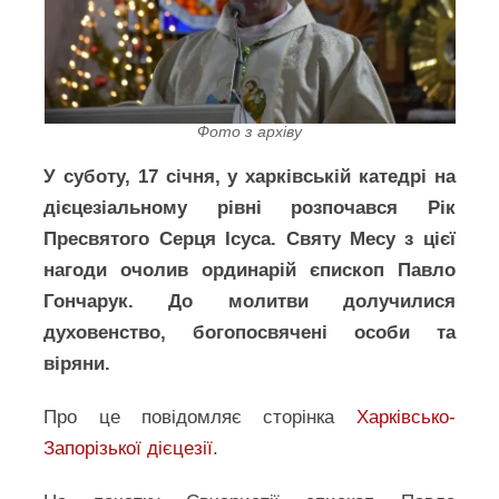
Фото з архіву
У суботу, 17 січня, у харківській катедрі на
дієцезіальному рівні розпочався Рік
Пресвятого Серця Ісуса. Святу Месу з цієї
нагоди очолив ординарій єпископ Павло
Гончарук. До молитви долучилися
духовенство, богопосвячені особи та
віряни.
Про це повідомляє сторінка
Харківсько-
Запорізької дієцезії
.