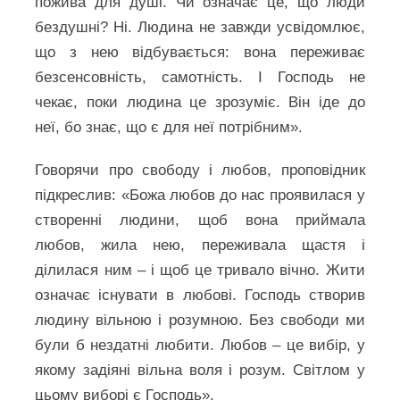
пожива для душі. Чи означає це, що люди
бездушні? Ні. Людина не завжди усвідомлює,
що з нею відбувається: вона переживає
безсенсовність, самотність. І Господь не
чекає, поки людина це зрозуміє. Він іде до
неї, бо знає, що є для неї потрібним».
Говорячи про свободу і любов, проповідник
підкреслив: «Божа любов до нас проявилася у
створенні людини, щоб вона приймала
любов, жила нею, переживала щастя і
ділилася ним – і щоб це тривало вічно. Жити
означає існувати в любові. Господь створив
людину вільною і розумною. Без свободи ми
були б нездатні любити. Любов – це вибір, у
якому задіяні вільна воля і розум. Світлом у
цьому виборі є Господь».