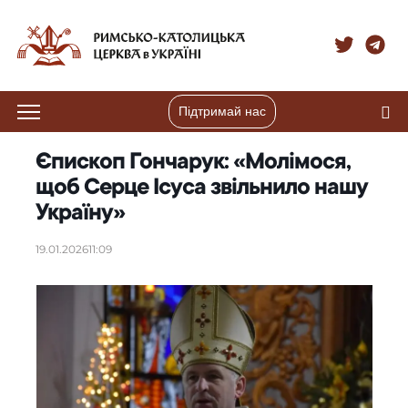
Підтримай нас
Єпископ Гончарук: «Молімося,
щоб Серце Ісуса звільнило нашу
Україну»
19.01.2026
11:09