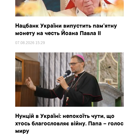
Нацбанк України випустить пам’ятну
монету на честь Йоана Павла II
07.08.2026
15:29
Нунцій в Україні: непокоїть чути, що
хтось благословляє війну. Папа – голос
миру