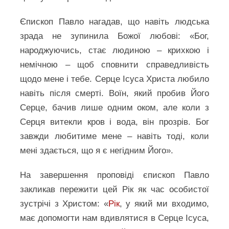
Єпископ Павло нагадав, що навіть людська
зрада не зупинила Божої любові: «Бог,
народжуючись, стає людиною – крихкою і
немічною – щоб сповнити справедливість
щодо мене і тебе. Серце Ісуса Христа любило
навіть після смерті. Воїн, який пробив Його
Серце, бачив лише одним оком, але коли з
Серця витекли кров і вода, він прозрів. Бог
завжди любитиме мене – навіть тоді, коли
мені здається, що я є негідним Його».
На завершення проповіді єпископ Павло
закликав пережити цей Рік як час особистої
зустрічі з Христом: «
Рік
, у який ми входимо,
має допомогти нам вдивлятися в Серце Ісуса,