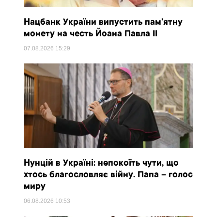
Нацбанк України випустить пам’ятну
монету на честь Йоана Павла II
07.08.2026
15:29
Нунцій в Україні: непокоїть чути, що
хтось благословляє війну. Папа – голос
миру
06.08.2026
10:53