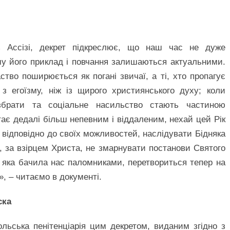
з Ассізі, декрет підкреслює, що наш час не дуже
тому його приклад і повчання залишаються актуальними.
тво поширюється як погані звичаї, а ті, хто пропагує
з егоїзму, ніж із щирого християнського духу; коли
збрати та соціальне насильство стають частиною
ає дедалі більш непевним і віддаленим, нехай цей Рік
о відповідно до своїх можливостей, наслідувати Бідняка
, за взірцем Христа, не змарнувати постанови Святого
, яка бачила нас паломниками, перетвориться тепер на
», – читаємо в документі.
ска
льська пенітенціарія цим декретом, виданим згідно з