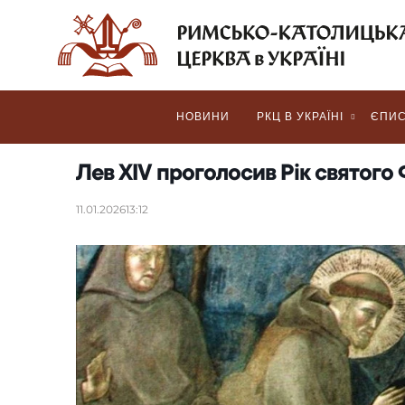
НОВИНИ
РКЦ В УКРАЇНІ
ЄПИС
Лев XIV проголосив Рік святого
11.01.2026
13:12