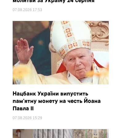
молитви за Україну 24 серпня
07.08.2026
17:53
Нацбанк України випустить
пам’ятну монету на честь Йоана
Павла II
07.08.2026
15:29