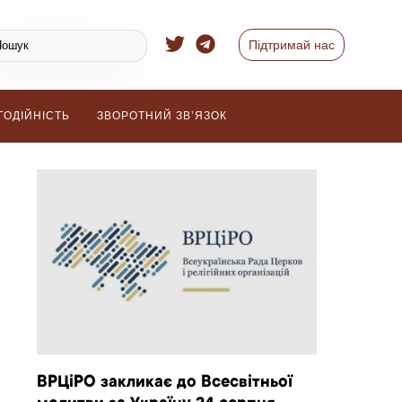
Підтримай нас
ГОДІЙНІСТЬ
ЗВОРОТНИЙ ЗВ’ЯЗОК
ВРЦіРО закликає до Всесвітньої