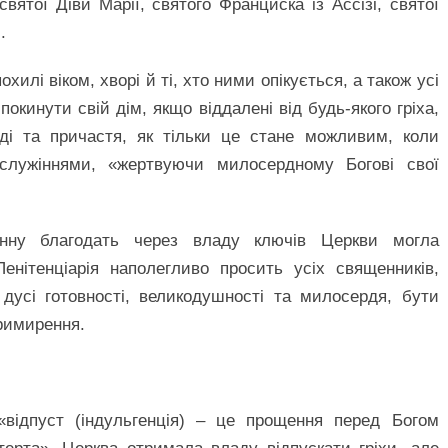
тої Діви Марії, святого Франциска із Ассізі, святої
.
илі віком, хворі й ті, хто ними опікується, а також усі
покинути свій дім, якщо віддалені від будь-якого гріха,
ді та причастя, як тільки це стане можливим, коли
служіннями, «жертвуючи милосердному Богові свої
нну благодать через владу ключів Церкви могла
енітенціарія наполегливо просить усіх священників,
дусі готовності, великодушності та милосердя, бути
римирення.
«відпуст (індульгенція) – це прощення перед Богом