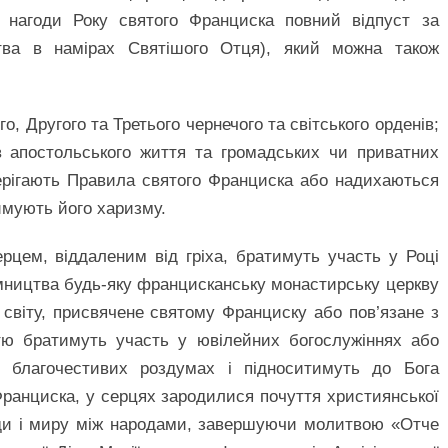
 нагоди Року святого Франциска повний відпуст за
тва в намірах Святішого Отця), який можна також
Другого та Третього чернечого та світського орденів;
тв апостольського життя та громадських чи приватних
зберігають Правила святого Франциска або надихаються
римують його харизму.
цем, віддаленим від гріха, братимуть участь у Році
мництва будь-яку францисканську монастирську церкву
 світу, присвячене святому Франциску або пов’язане з
стю братимуть участь у ювілейних богослужіннях або
 благочестивих роздумах і підноситимуть до Бога
ранциска, у серцях зародилися почуття християнської
оди і миру між народами, завершуючи молитвою «Отче