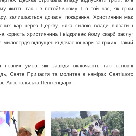
терта». Церква отримала владу відпускати гріхи, але
му житті, так і в потойбічному. І в той час, як гріхи
кару, залишаються дочасні покарання. Християнин має
сних кар через Церкву, «яка силою влади в’язати і
на користь християнина і відкриває йому скарб заслуг
я милосердя відпущення дочасної кари за гріхи». Такий
 певних умов, які завжди включають такі основні
відь, Святе Причастя та молитва в намірах Святішого
ає Апостольська Пенітенціарія.