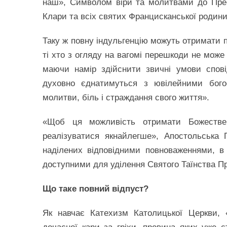
наш», Символом віри та молитвами до Пресвя
Клари та всіх святих Францисканської родини
Таку ж повну індульгенцію можуть отримати пох
ті хто з огляду на вагомі перешкоди не може 
маючи намір здійснити звичні умови спові
духовно єднатимуться з ювілейними бого
молитви, біль і страждання свого життя».
«Щоб ця можливість отримати Божестве
реалізуватися якнайлегше», Апостольська П
наділених відповідними повноваженнями, в 
доступними для уділення Святого Таїнства П
Що таке повний відпуст?
Як навчає Катехизм Католицької Церкви, 