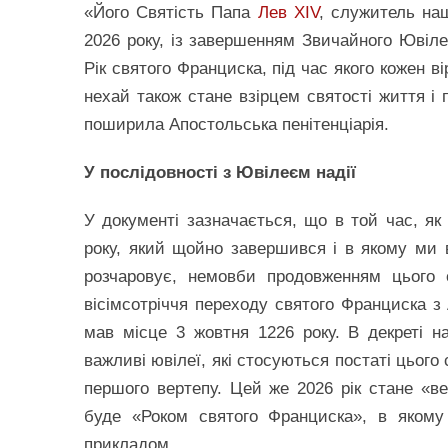
«Його Святість Папа
Лев XIV
, служитель наш
2026 року, із завершенням Звичайного Ювіле
Рік святого Франциска, під час якого кожен в
нехай також стане взірцем святості життя і 
поширила Апостольська пенітенціарія.
У послідовності з Ювілеєм надії
У документі зазначається, що в той час, я
року, який щойно завершився і в якому ми в
розчаровує, немовби продовженням цього 
вісімсотріччя переходу святого Франциска з 
мав місце 3 жовтня 1226 року. В декреті на
важливі ювілеї, які стосуються постаті цього
першого вертепу. Цей же 2026 рік стане «в
буде «Роком святого Франциска», в якому
прикладом.