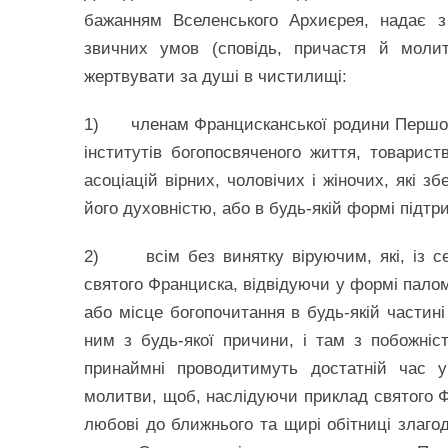
бажанням Вселенського Архиєрея, надає з
звичних умов (сповідь, причастя й моли
жертвувати за душі в чистилищі:
1) членам Францисканської родини Першого, 
інститутів богопосвяченого життя, товарис
асоціацій вірних, чоловічих і жіночих, які 
його духовністю, або в будь-якій формі підт
2) всім без винятку віруючим, які, із сер
святого Франциска, відвідуючи у формі пало
або місце богопочитання в будь-якій частині
ним з будь-якої причини, і там з побожні
принаймні проводитимуть достатній час у
молитви, щоб, наслідуючи приклад святого Ф
любові до ближнього та щирі обітниці злаг