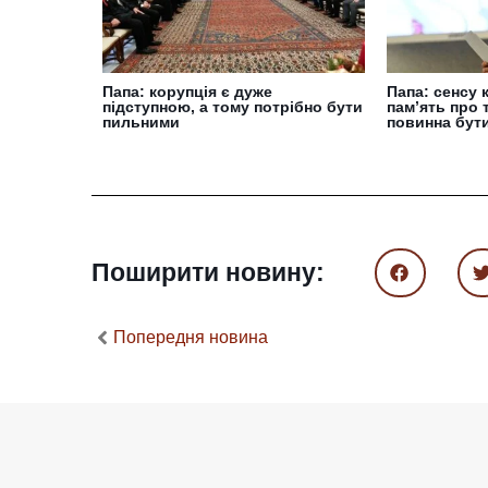
Папа: корупція є дуже
Папа: сенсу 
підступною, а тому потрібно бути
пам’ять про т
пильними
повинна бут
Поширити новину:
Попередня новина