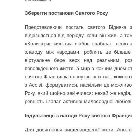
Зберегти постанови Святого Року
Представляючи постать святого Бідняка 
відрізняється від періоду, коли він жив, а 
«Коли християнська любов слабшає, невіглас
злагоду між народами, роблять це більше 
віртуальне бере верх над реальним, ро
повсякденного життя, а мир з кожним днем ст
святого Франциска спонукає всіх нас, кожног
з Ассізі, формуватися, наскільки це можливо
Року, який щойно закінчився: нехай же надія
ревність і запал активної милосердної любові
Індульгенції з нагоди Року святого Франци
Для досягнення вищенаведеної мети, Апосто