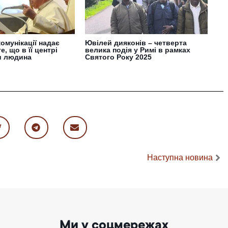
комунікації надає
Ювілей дияконів – четверта
е, що в її центрі
велика подія у Римі в рамках
и людина
Святого Року 2025
Наступна новина
Ми у соцмережах