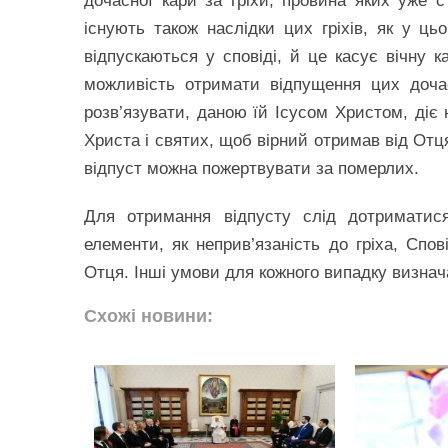
дочасної кари за гріхи, провина яких уже с
існують також наслідки цих гріхів, як у цьо
відпускаються у сповіді, й це касує вічну 
можливість отримати відпущення цих доча
розв’язувати, даною їй Ісусом Христом, діє 
Христа і святих, щоб вірний отримав від Отц
відпуст можна пожертвувати за померлих.
Для отримання відпусту слід дотриматися
елементи, як неприв’язаність до гріха, Спо
Отця. Інші умови для кожного випадку визнач
Схожі новини: