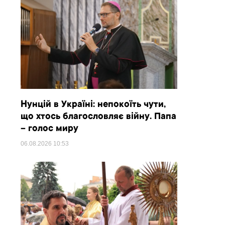
Нунцій в Україні: непокоїть чути,
що хтось благословляє війну. Папа
– голос миру
06.08.2026
10:53