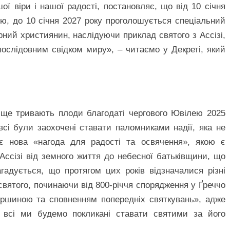
ої віри і нашої радості, постановляє, що від 10 січня
ю, до 10 січня 2027 року проголошується спеціальний
ірний християнин, наслідуючи приклад святого з Ассізі,
послідовним свідком миру», – читаємо у Декреті, який
к ще тривають плоди благодаті чергового Ювілею 2025
сі були заохочені ставати паломниками надії, яка не
є нова «нагода для радості та освячення», якою є
Ассізі від земного життя до небесної батьківщини, що
гадується, що протягом цих років відзначалися різні
 святого, починаючи від 800-річчя спорядження у Ґреччо
ершиною та сповненням попередніх святкувань», адже
 всі ми будемо покликані ставати святими за його