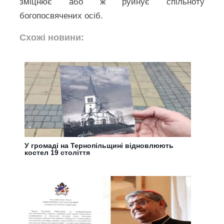
зміцнює або ж руйнує спільноту
богопосвячених осіб.
Схожі новини:
У громаді на Тернопільщині відновлюють
костел 19 століття