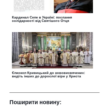
Кардинал Сепе в Україні: послання
солідарності від Святішого Отця
Єпископ Кривицький до нововисвячених:
ведіть інших до дорослої віри у Христа
Поширити новину: