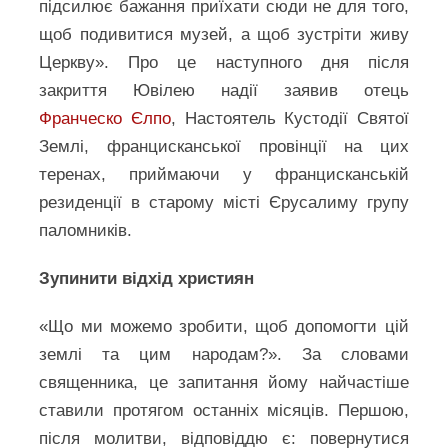
підсилює бажання приїхати сюди не для того,
щоб подивитися музей, а щоб зустріти живу
Церкву». Про це наступного дня після
закриття Ювілею надії заявив отець
Франческо Єлпо
, Настоятель Кустодії Святої
Землі, францисканської провінції на цих
теренах, приймаючи у францисканській
резиденції в старому місті Єрусалиму групу
паломників.
Зупинити відхід християн
«Що ми можемо зробити, щоб допомогти цій
землі та цим народам?». За словами
священника, це запитання йому найчастіше
ставили протягом останніх місяців. Першою,
після молитви, відповіддю є: повернутися