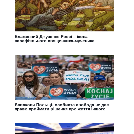
Блаженний Джузеппе Россі – ікона
парафіяльного священника-мученика
Єпископи Польщі: особиста свобода не дає
право приймати рішення про життя іншого