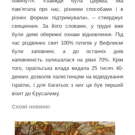
покинуті». «Завжди була Церква, яка
пам’ятала про нас, різними способами і в
різних формах підтримувала», – стверджує
священник. За його словами, у грудні вже
були деякі обережні ознаки відновлення. Під
час різдвяних свят 100% готелів у Вифлеємі
були заповнені, а до останніх днів
наповненість залишалася на рівні 70%. Крім
того, ізраїльська влада видала 25 тисяч 40-
денних дозволів палестинцям на відвідування
Ізраїлю, і для багатьох з них це був перший
візит до Єрусалиму.
Схожі новини: