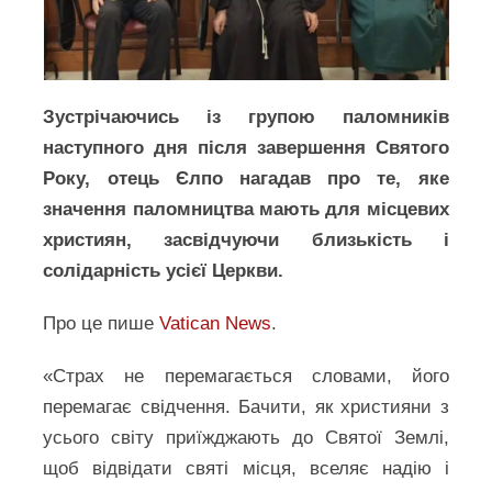
Зустрічаючись із групою паломників
наступного дня після завершення Святого
Року, отець Єлпо нагадав про те, яке
значення паломництва мають для місцевих
християн, засвідчуючи близькість і
солідарність усієї Церкви.
Про це пише
Vatican News
.
«Страх не перемагається словами, його
перемагає свідчення. Бачити, як християни з
усього світу приїжджають до Святої Землі,
щоб відвідати святі місця, вселяє надію і