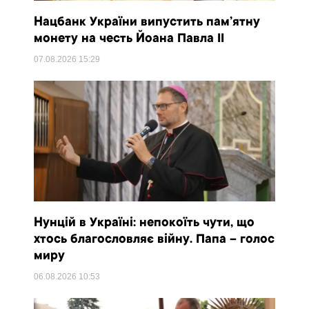
Нацбанк України випустить пам’ятну
монету на честь Йоана Павла II
07.08.2026
15:29
Нунцій в Україні: непокоїть чути, що
хтось благословляє війну. Папа – голос
миру
06.08.2026
10:53