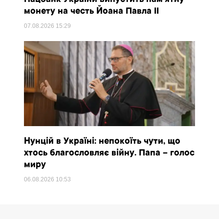
монету на честь Йоана Павла II
07.08.2026
15:29
Нунцій в Україні: непокоїть чути, що
хтось благословляє війну. Папа – голос
миру
06.08.2026
10:53