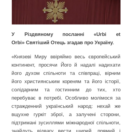
У Різдвяному посланні «Urbi et
Orbi» Святіший Отець згадав про Україну.
«Князеві Миру ввіряймо весь європейський
континент, просячи Його й надалі надихати
його духом спільноти та співпраці, вірним
його християнським кореням та його історії,
солідарним та гостинним до тих, хто
перебуває в потребі. Особливо молімося за
стражденний український народ: нехай же
вщухне гуркіт зброї, а залучені сторони,
підтримані зусиллями міжнародної спільноти,
знайдуть відвагу вести щирий, прямий і