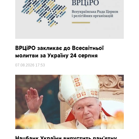
ВРЦіРО закликає до Всесвітньої
молитви за Україну 24 серпня
07.08.2026
17:53
Нацбанк України випустить пам’ятну