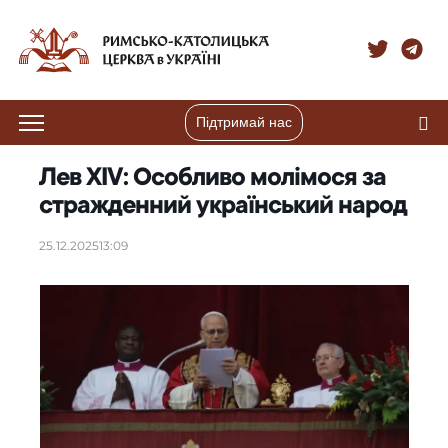
Підтримай нас
Лев XIV: Особливо молімося за
стражденний український народ
25.12.2025
13:09