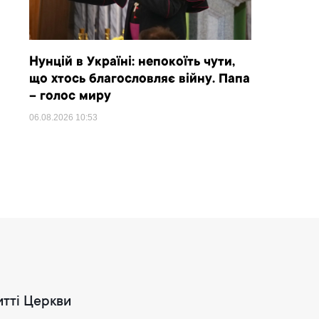
Нунцій в Україні: непокоїть чути,
що хтось благословляє війну. Папа
– голос миру
06.08.2026
10:53
итті Церкви