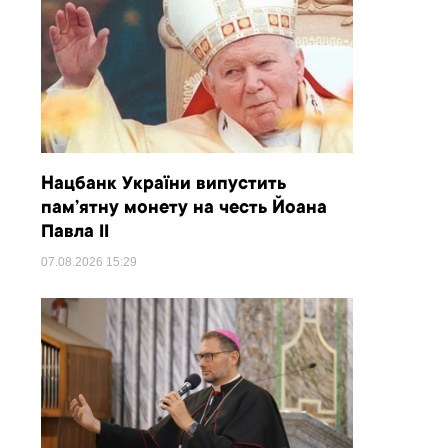
Нацбанк України випустить
пам’ятну монету на честь Йоана
Павла II
07.08.2026
15:29