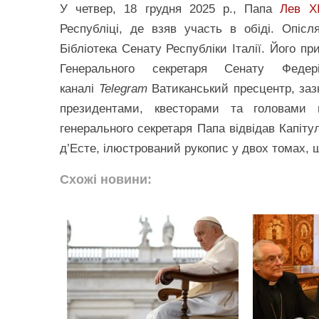
У четвер, 18 грудня 2025 р., Папа
Лев X
Республіці, де взяв участь в обіді. Опі
Бібліотека Сенату Республіки Італії. Його п
Генерального секретаря Сенату Феде
каналі
Telegram
Ватиканський пресцентр, заз
президентами, квесторами та головами 
генерального секретаря Папа відвідав Капіту
д’Есте, ілюстрований рукопис у двох томах, 
Схожі новини: