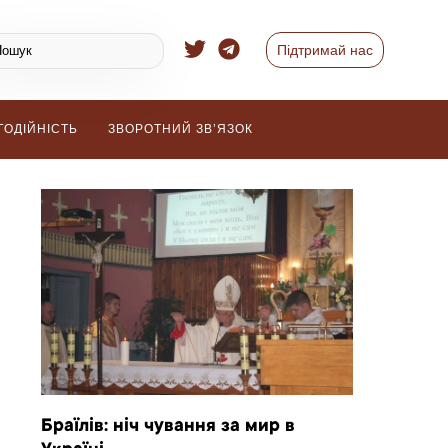
Підтримай нас
ГОДІЙНІСТЬ
ЗВОРОТНИЙ ЗВ’ЯЗОК
Браїлів: ніч чування за мир в