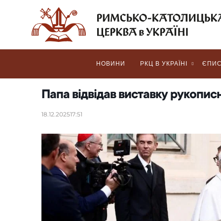
НОВИНИ
РКЦ В УКРАЇНІ
ЄПИС
Папа відвідав виставку рукописної
18.12.2025
17:51