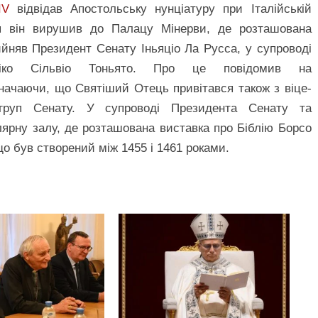
IV
відвідав Апостольську нунціатуру при Італійській
сля він вирушив до Палацу Мінерви, де розташована
рийняв Президент Сенату Іньяціо Ла Русса, у супроводі
ріко Сільвіо Тоньято. Про це повідомив на
начаючи, що Святіший Отець привітався також з віце-
груп Сенату. У супроводі Президента Сенату та
лярну залу, де розташована виставка про Біблію Борсо
що був створений між 1455 і 1461 роками.