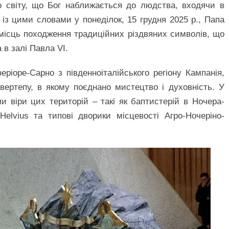
о світу, що Бог наближається до людства, входячи в
 із цими словами у понеділок, 15 грудня 2025 р., Папа
 місць походження традиційних різдвяних символів, що
 в залі Павла VI.
еріоре-Сарно з південноіталійського регіону Кампанія,
вертепу, в якому поєднано мистецтво і духовність. У
и віри цих територій – такі як баптистерій в Ночера-
elvius та типові дворики місцевості Агро-Ночеріно-