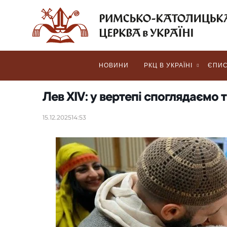
НОВИНИ
РКЦ В УКРАЇНІ
ЄПИС
Лев XIV: у вертепі споглядаємо
15.12.2025
14:53