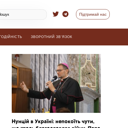
Підтримай нас
ГОДІЙНІСТЬ
ЗВОРОТНИЙ ЗВ’ЯЗОК
Нунцій в Україні: непокоїть чути,