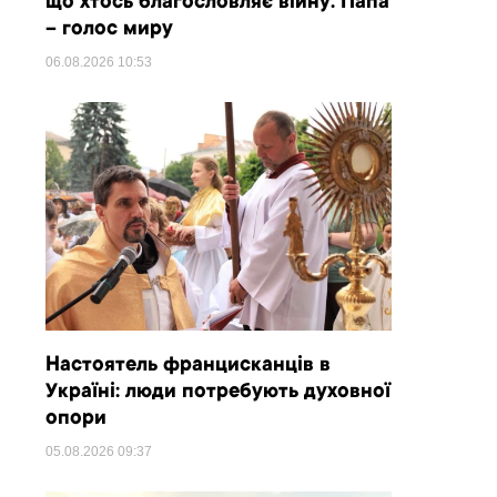
що хтось благословляє війну. Папа
– голос миру
06.08.2026
10:53
Настоятель францисканців в
Україні: люди потребують духовної
опори
05.08.2026
09:37