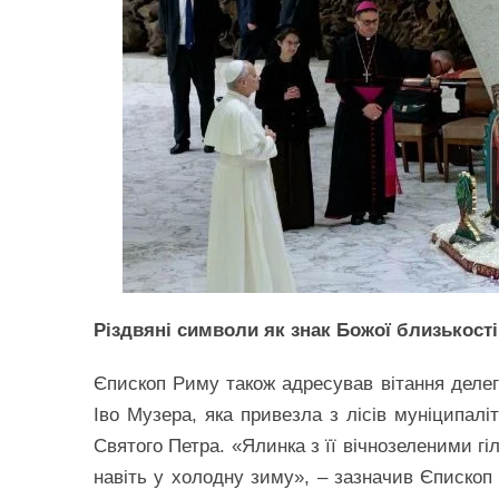
Різдвяні символи як знак Божої близькості
Єпископ Риму також адресував вітання делега
Іво Музера, яка привезла з лісів муніципал
Святого Петра. «Ялинка з її вічнозеленими гі
навіть у холодну зиму», – зазначив Єпископ 