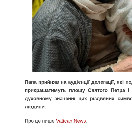
Папа прийняв на аудієнції делегації, які 
прикрашатимуть площу Святого Петра і 
духовному значенні цих різдвяних символ
людини.
Про це пише
Vatican News
.