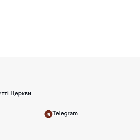
итті Церкви
Telegram