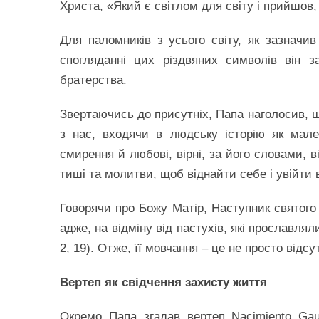
Христа, «Який є світлом для світу і прийшов,
Для паломників з усього світу, як зазначив
спогляданні цих різдвяних символів він 
братерства.
Звертаючись до присутніх, Папа наголосив, щ
з нас, входячи в людську історію як мале
смирення й любові, вірні, за його словами, 
тиші та молитви, щоб віднайти себе і увійти 
Говорячи про Божу Матір, Наступник святого 
адже, на відміну від пастухів, які прославлял
2, 19). Отже, її мовчання – це не просто відсу
Вертеп як свідчення захисту життя
Окремо Папа згадав вертеп Nacimiento Gau