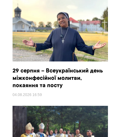
29 серпня – Всеукраїнський день
міжконфесійної молитви,
покаяння та посту
04.08.2026
16:59