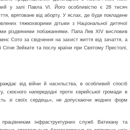
ений у залі Павла VI. Його особливістю є 28 тисяч
иття, врятоване від аборту. У яслах, де буде покладене
товлених тяжкохворими дітьми з Національної дитячої
німи різдвяними побажаннями. Папа Лев XIV висловив
енс Сото за свідчення на захист життя від зачаття, а
і Сігне Зейкате та послу країни при Святому Престолі,
траждає від війни й насильства, в особливий спосіб
у, скоєного напередодні проти єврейської громади в
исть зі своїх сердець», не допускаючи жодних форм
працівникам інфраструктурних служб Ватикану та