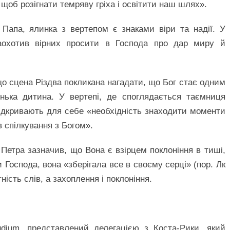
 щоб розігнати темряву гріха і освітити наш шлях».
 Папа, ялинка з вертепом є знаками віри та надії. У
заохотив вірних просити в Господа про дар миру й
о сцена Різдва покликана нагадати, що Бог стає одним
нька дитина. У вертепі, де споглядається таємниця
відкривають для себе «необхідність знаходити моменти
в спілкування з Богом».
Петра зазначив, що Вона є взірцем поклоніння в тиші,
и Господа, вона «зберігала все в своєму серці» (пор. Лк
тність слів, а захоплення і поклоніння.
dium, представлений делегацією з Коста-Рики, який