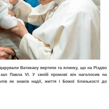
подарували Ватикану вертепи та ялинку, що на Різдво
зал Павла VI. У своїй промові він наголосив на
ів як знаків надії, життя і Божої близькості до