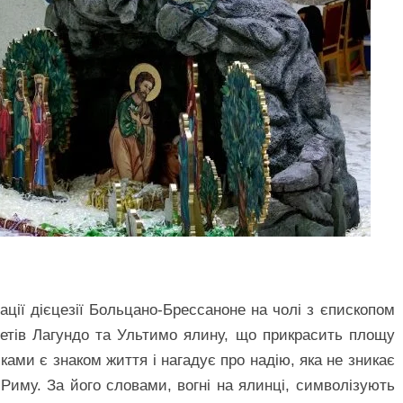
ції дієцезії Больцано-Брессаноне на чолі з єпископом
ітетів Лагундо та Ультимо ялину, що прикрасить площу
лками є знаком життя і нагадує про надію, яка не зникає
Риму. За його словами, вогні на ялинці, символізують