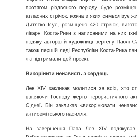
протягом різдвяного періоду буде розміщ
атласних стрічок, кожна з яких символізує ж
Дитятко Ісус, розміщено 420 стрічок, виго
лікарні Коста-Рики з написаними на них їх
подяку авторці й художниці вертепу Паолі Са
також першій леді Республіки Коста-Рика пан
які підтримали цей проект.
Викорінити ненависть з сердець
Лев XIV закликав молитися за всіх, хто с
ввіряючи Господу жертв терористичного акт
Сіднеї. Він закликав «викорінювати ненав
антисемітського насилля.
На завершення Папа Лев XIV подякував 