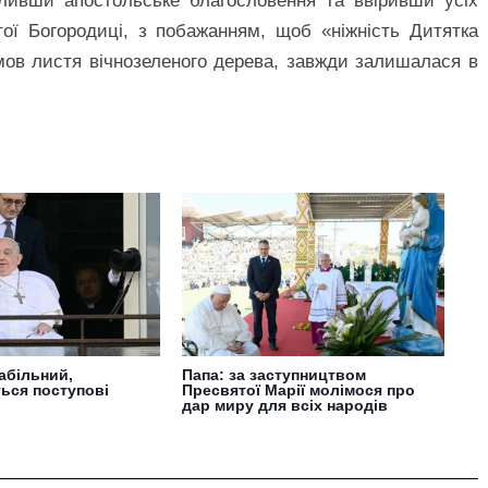
іливши апостольське благословення та ввіривши усіх
ої Богородиці, з побажанням, щоб «ніжність Дитятка
мов листя вічнозеленого дерева, завжди залишалася в
абільний,
Папа: за заступництвом
ься поступові
Пресвятої Марії молімося про
дар миру для всіх народів