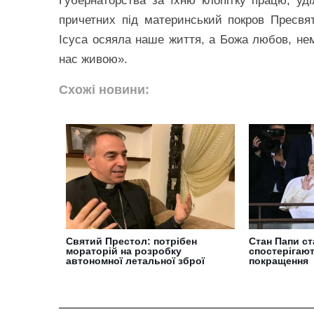
Губернаторства за їхню клопітку працю, уд
причетних під материнський покров Пресвят
Ісуса осяяла наше життя, а Божа любов, не
нас живою».
Схожі новини:
Святий Престол: потрібен
Стан Папи ст
мораторій на розробку
спостерігают
автономної летальної зброї
покращення