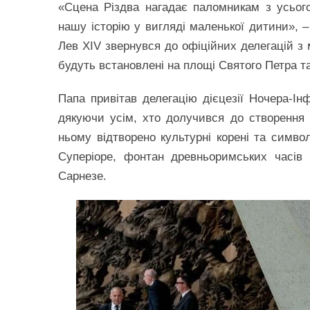
«Сцена Різдва нагадає паломникам з усьог
нашу історію у вигляді маленької дитини», –
Лев XIV звернувся до офіційних делегацій з
будуть встановлені на площі Святого Петра та
Папа привітав делегацію дієцезії Ночера-Інф
дякуючи усім, хто долучився до створення 
ньому відтворено культурні корені та символ
Суперіоре, фонтан древньоримських часів H
Сарнезе.