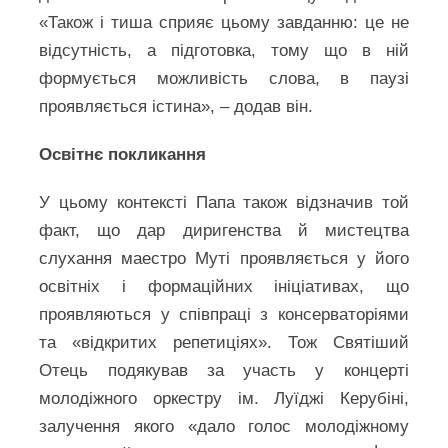
«Також і тиша сприяє цьому завданню: це не
відсутність, а підготовка, тому що в ній
формується можливість слова, в паузі
проявляється істина», – додав він.
Освітнє покликання
У цьому контексті Папа також відзначив той
факт, що дар диригенства й мистецтва
слухання маестро Муті проявляється у його
освітніх і формаційних ініціативах, що
проявляються у співпраці з консерваторіями
та «відкритих репетиціях». Тож Святіший
Отець подякував за участь у концерті
молодіжного оркестру ім. Луїджі Керубіні,
залучення якого «дало голос молодіжному