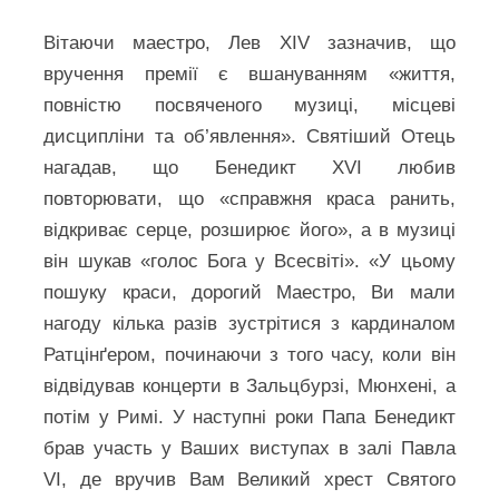
Вітаючи маестро, Лев XIV зазначив, що
вручення премії є вшануванням «життя,
повністю посвяченого музиці, місцеві
дисципліни та об’явлення». Святіший Отець
нагадав, що Бенедикт XVI любив
повторювати, що «справжня краса ранить,
відкриває серце, розширює його», а в музиці
він шукав «голос Бога у Всесвіті». «У цьому
пошуку краси, дорогий Маестро, Ви мали
нагоду кілька разів зустрітися з кардиналом
Ратцінґером, починаючи з того часу, коли він
відвідував концерти в Зальцбурзі, Мюнхені, а
потім у Римі. У наступні роки Папа Бенедикт
брав участь у Ваших виступах в залі Павла
VI, де вручив Вам Великий хрест Святого