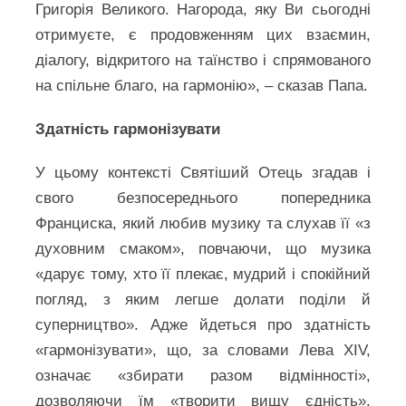
Григорія Великого. Нагорода, яку Ви сьогодні
отримуєте, є продовженням цих взаємин,
діалогу, відкритого на таїнство і спрямованого
на спільне благо, на гармонію», – сказав Папа.
Здатність гармонізувати
У цьому контексті Святіший Отець згадав і
свого безпосереднього попередника
Франциска, який любив музику та слухав її «з
духовним смаком», повчаючи, що музика
«дарує тому, хто її плекає, мудрий і спокійний
погляд, з яким легше долати поділи й
суперництво». Адже йдеться про здатність
«гармонізувати», що, за словами Лева XIV,
означає «збирати разом відмінності»,
дозволяючи їм «творити вищу єдність».