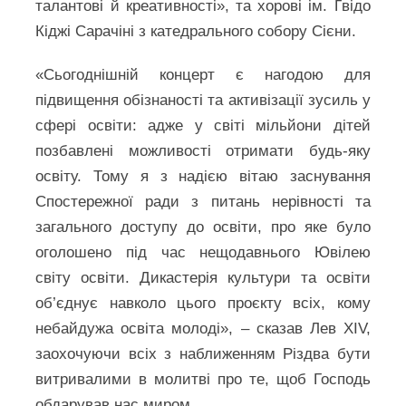
талантові й креативності», та хорові ім. Ґвідо
Кіджі Сарачіні з катедрального собору Сієни.
«Сьогоднішній концерт є нагодою для
підвищення обізнаності та активізації зусиль у
сфері освіти: адже у світі мільйони дітей
позбавлені можливості отримати будь-яку
освіту. Тому я з надією вітаю заснування
Спостережної ради з питань нерівності та
загального доступу до освіти, про яке було
оголошено під час нещодавнього Ювілею
світу освіти. Дикастерія культури та освіти
об’єднує навколо цього проєкту всіх, кому
небайдужа освіта молоді», – сказав Лев XIV,
заохочуючи всіх з наближенням Різдва бути
витривалими в молитві про те, щоб Господь
обдарував нас миром.