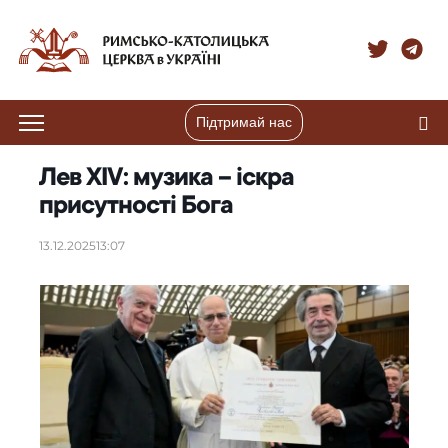
Підтримай нас
Лев XIV: музика – іскра
присутності Бога
13.12.2025
13:07