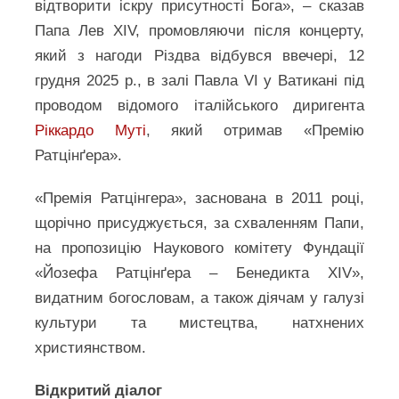
відтворити іскру присутності Бога», – сказав
Папа Лев XIV, промовляючи після концерту,
який з нагоди Різдва відбувся ввечері, 12
грудня 2025 р., в залі Павла VI у Ватикані під
проводом відомого італійського диригента
Ріккардо Муті
, який отримав «Премію
Ратцінґера».
«Премія Ратцінгера», заснована в 2011 році,
щорічно присуджується, за схваленням Папи,
на пропозицію Наукового комітету Фундації
«Йозефа Ратцінґера – Бенедикта XIV»,
видатним богословам, а також діячам у галузі
культури та мистецтва, натхнених
християнством.
Відкритий діалог