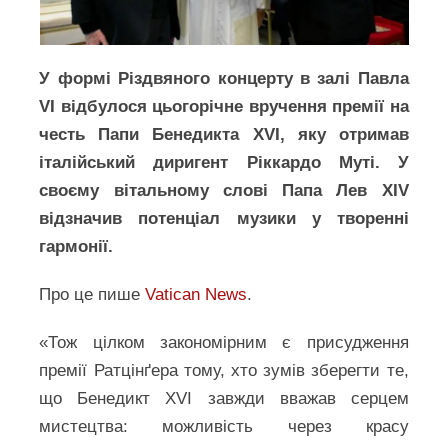
У формі Різдвяного концерту в залі Павла
VI відбулося цьогорічне вручення премії на
честь Папи Бенедикта XVI, яку отримав
італійський диригент Ріккардо Муті. У
своєму вітальному слові Папа Лев XIV
відзначив потенціал музики у творенні
гармонії.
Про це пише
Vatican News
.
«Тож цілком закономірним є присудження
премії Ратцінґера тому, хто зумів зберегти те,
що Бенедикт XVI завжди вважав серцем
мистецтва: можливість через красу