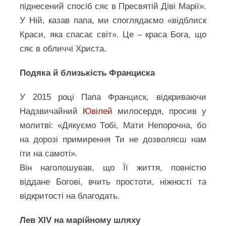
піднесений спосіб сяє в Пресвятій Діві Марії».
У Ній, казав папа, ми споглядаємо «відблиск
Краси, яка спасає світ». Це – краса Бога, що
сяє в обличчі Христа.
Подяка й близькість Франциска
У 2015 році Папа Франциск, відкриваючи
Надзвичайний
Ювілей
милосердя, просив у
молитві: «Дякуємо Тобі, Мати Непорочна, бо
на дорозі примирення Ти не дозволяєш нам
іти на самоті».
Він наголошував, що Її життя, повністю
віддане Богові, вчить простоти, ніжності та
відкритості на благодать.
Лев XIV на марійному шляху