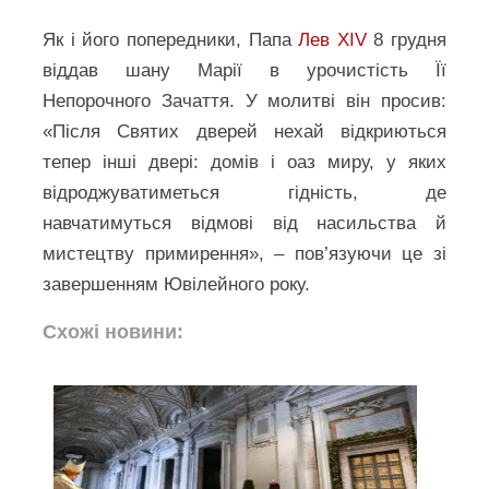
Як і його попередники, Папа
Лев XIV
8 грудня
віддав шану Марії в урочистість Її
Непорочного Зачаття. У молитві він просив:
«Після Святих дверей нехай відкриються
тепер інші двері: домів і оаз миру, у яких
відроджуватиметься гідність, де
навчатимуться відмові від насильства й
мистецтву примирення», – пов’язуючи це зі
завершенням Ювілейного року.
Схожі новини: