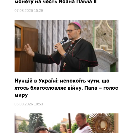
монету на честь Йоана Павла II
07.08.2026
15:29
Нунцій в Україні: непокоїть чути, що
хтось благословляє війну. Папа – голос
миру
06.08.2026
10:53