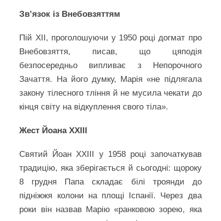
Зв’язок із Внебовзяттям
Пій XII, проголошуючи у 1950 році догмат про
Внебовзяття, писав, що цяподія
безпосередньо випливає з Непорочного
Зачаття. На його думку, Марія «не підлягала
закону тілесного тління й не мусила чекати до
кінця світу на відкуплення свого тіла».
Жест Йоана XXIII
Святий Йоан XXIII у 1958 році започаткував
традицію, яка зберігається й сьогодні: щороку
8 грудня Папа складає білі троянди до
підніжжя колони на площі Іспанії. Через два
роки він назвав Марію «ранковою зорею, яка