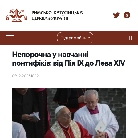
Підтримай нас
Непорочна у навчанні
понтифіків: від Пія IX до Лева XIV
09.12.2025
10:12