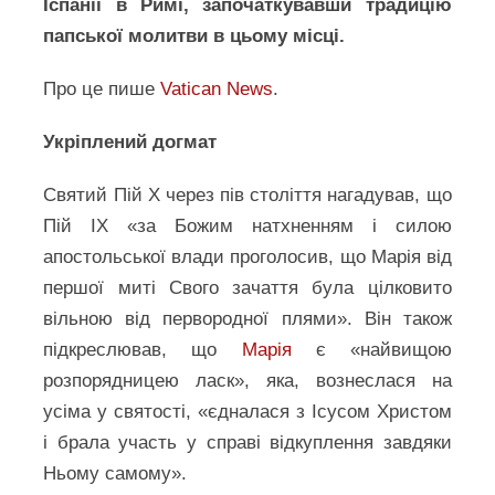
Іспанії в Римі, започаткувавши традицію
папської молитви в цьому місці.
Про це пише
Vatican News
.
Укріплений догмат
Святий Пій X через пів століття нагадував, що
Пій IX «за Божим натхненням і силою
апостольської влади проголосив, що Марія від
першої миті Свого зачаття була цілковито
вільною від первородної плями». Він також
підкреслював, що
Марія
є «найвищою
розпорядницею ласк», яка, вознеслася на
усіма у святості, «єдналася з Ісусом Христом
і брала участь у справі відкуплення завдяки
Ньому самому».