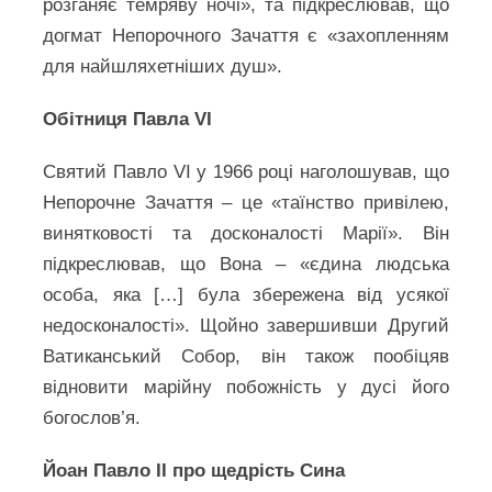
розганяє темряву ночі», та підкреслював, що
догмат Непорочного Зачаття є «захопленням
для найшляхетніших душ».
Обітниця Павла VI
Святий Павло VI у 1966 році наголошував, що
Непорочне Зачаття – це «таїнство привілею,
винятковості та досконалості Марії». Він
підкреслював, що Вона – «єдина людська
особа, яка […] була збережена від усякої
недосконалості». Щойно завершивши Другий
Ватиканський Собор, він також пообіцяв
відновити марійну побожність у дусі його
богослов’я.
Йоан Павло ІІ про щедрість Сина