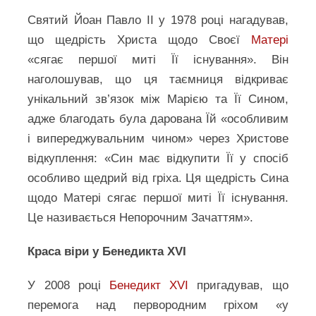
Святий Йоан Павло ІІ у 1978 році нагадував,
що щедрість Христа щодо Своєї
Матері
«сягає першої миті Її існування». Він
наголошував, що ця таємниця відкриває
унікальний зв’язок між Марією та Її Сином,
адже благодать була дарована Їй «особливим
і випереджувальним чином» через Христове
відкуплення: «Син має відкупити Її у спосіб
особливо щедрий від гріха. Ця щедрість Сина
щодо Матері сягає першої миті Її існування.
Це називається Непорочним Зачаттям».
Краса віри у Бенедикта XVI
У 2008 році
Бенедикт XVI
пригадував, що
перемога над первородним гріхом «у