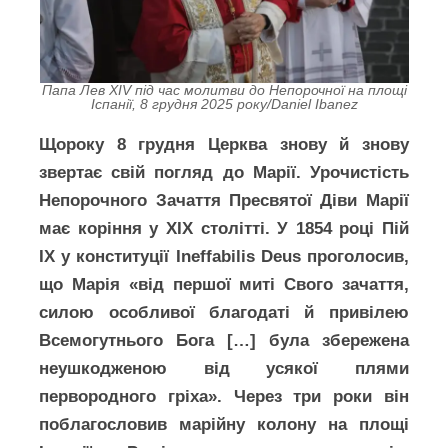
Папа Лев XIV під час молитви до Непорочної на площі
Іспанії, 8 грудня 2025 року/Daniel Ibanez
Щороку 8 грудня Церква знову й знову
звертає свій погляд до Марії. Уро­чистість
Непорочного Зачаття Пресвятої Діви Марії
має коріння у ХІХ столітті. У 1854 році Пій
IX у конституції Ineffabilis Deus проголосив,
що Марія «від першої миті Свого зачаття,
силою особливої благодаті й привілею
Всемогутнього Бога […] була збережена
неушкодженою від усякої плями
первородного гріха». Через три роки він
поблагословив марійну колону на площі