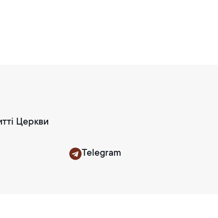
итті Церкви
Telegram