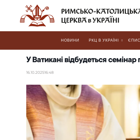
НОВИНИ
РКЦ В УКРАЇНІ
ЄПИС
У Ватикані відбудеться семінар
16.10.2025
16:48