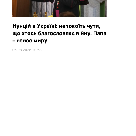
Нунцій в Україні: непокоїть чути,
що хтось благословляє війну. Папа
– голос миру
06.08.2026
10:53