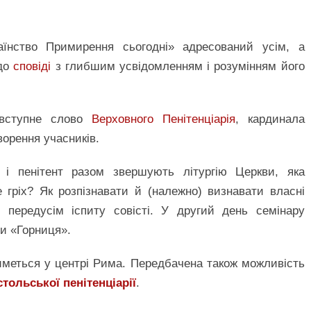
їнство Примирення сьогодні» адресований усім, а
 до
сповіді
з глибшим усвідомленням і розумінням його
 вступне слово
Верховного Пенітенціарія
, кардинала
ворення учасників.
і пенітент разом звершують літургію Церкви, яка
гріх? Як розпізнавати й (належно) визнавати власні
 передусім іспиту совісті. У другий день семінару
ти «Горниця».
тиметься у центрі Рима. Передбачена також можливість
тольської пенітенціарії
.