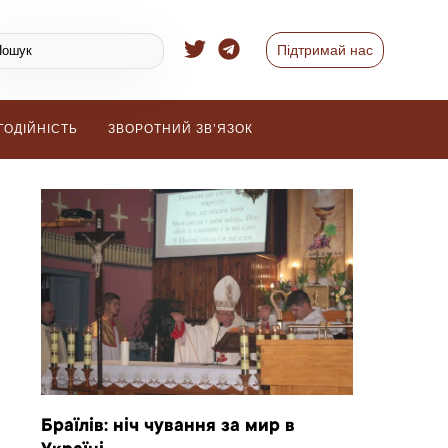
Підтримай нас
ГОДІЙНІСТЬ
ЗВОРОТНИЙ ЗВ’ЯЗОК
Браїлів: ніч чування за мир в