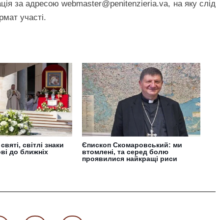
ція за адресою webmaster@penitenzieria.va, на яку слід
рмат участі.
 святі, світлі знаки
Єпископ Скомаровський: ми
ові до ближніх
втомлені, та серед болю
проявилися найкращі риси