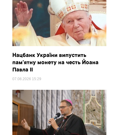
Нацбанк України випустить
пам’ятну монету на честь Йоана
Павла II
07.08.2026
15:29