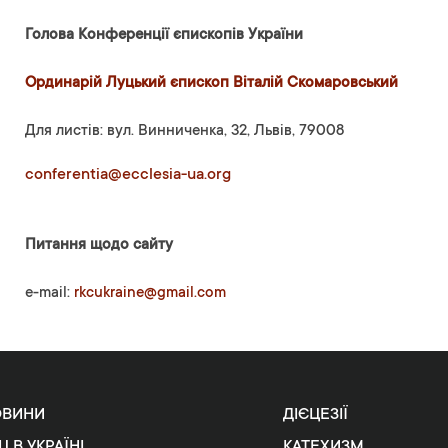
Голова Конференції єпископів України
Ординарій Луцький єпископ Віталій Скомаровський
Для листів: вул. Винниченка, 32, Львів, 79008
conferentia@ecclesia-ua.org
Питання щодо сайту
e-mail:
rkcukraine@gmail.com
ОВИНИ
ДІЄЦЕЗІЇ
Ц В УКРАЇНІ
КАТЕХИЗМ