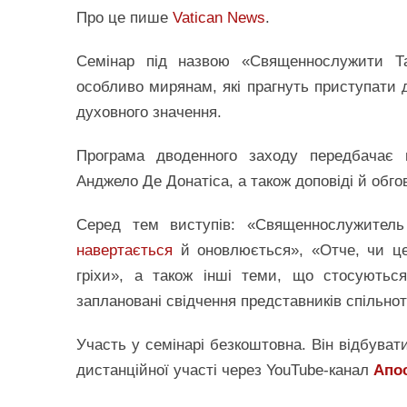
Про це пише
Vatican News
.
Семінар під назвою «Священнослужити Та
особливо мирянам, які прагнуть приступати
духовного значення.
Програма дводенного заходу передбачає
Анджело Де Донатіса, а також доповіді й обго
Серед тем виступів: «Священнослужитель 
навертається
й оновлюється», «Отче, чи це 
гріхи», а також інші теми, що стосуються
заплановані свідчення представників спільно
Участь у семінарі безкоштовна. Він відбува
дистанційної участі через YouTube-канал
Апос