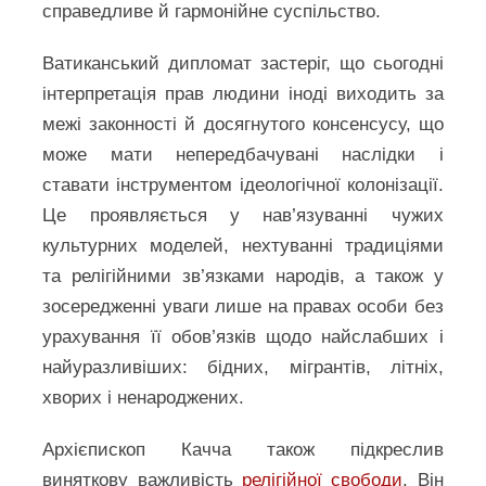
справедливе й гармонійне суспільство.
Ватиканський дипломат застеріг, що сьогодні
інтерпретація прав людини іноді виходить за
межі законності й досягнутого консенсусу, що
може мати непередбачувані наслідки і
ставати інструментом ідеологічної колонізації.
Це проявляється у нав’язуванні чужих
культурних моделей, нехтуванні традиціями
та релігійними зв’язками народів, а також у
зосередженні уваги лише на правах особи без
урахування її обов’язків щодо найслабших і
найуразливіших: бідних, мігрантів, літніх,
хворих і ненароджених.
Архієпископ Качча також підкреслив
виняткову важливість
релігійної свободи
. Він