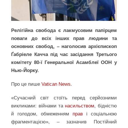
Релігійна свобода є лакмусовим папірцем
поваги до всіх інших прав людини та
основних свобод, – наголосив архієпископ
Ґабріеле Качча під час засідання Третього
комітету 80-ї Генеральної Асамблеї ООН у
Нью-Йорку.
Про це пише
Vatican News
.
«Сучасний світ стоїть перед серйозними
викликами: війнами та
насильством
, бідністю
й голодом, обмеженням
прав
і соціальною
фрагментацією», – зазначив Постійний