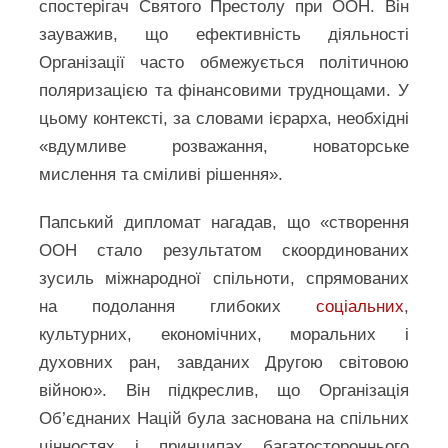
спостерігач Святого Престолу при ООН. Він
зауважив, що ефективність діяльності
Організації часто обмежується політичною
поляризацією та фінансовими труднощами. У
цьому контексті, за словами ієрарха, необхідні
«вдумливе розважання, новаторське
мислення та сміливі рішення».
Папський дипломат нагадав, що «створення
ООН стало результатом скоординованих
зусиль міжнародної спільноти, спрямованих
на подолання глибоких
соціальних
,
культурних, економічних, моральних і
духовних ран, завданих Другою світовою
війною». Він підкреслив, що Організація
Об’єднаних Націй була заснована на спільних
цінностях і принципах багатостороннього