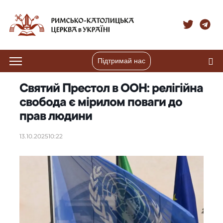
Підтримай нас
Святий Престол в ООН: релігійна
свобода є мірилом поваги до
прав людини
13.10.2025
10:22