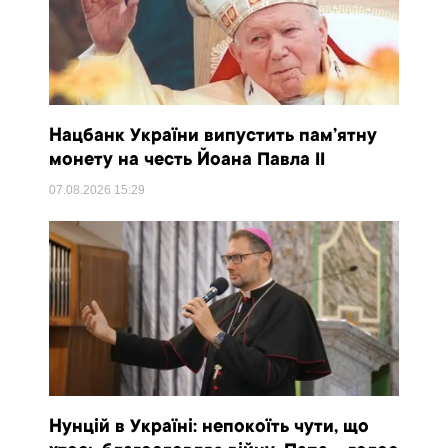
Нацбанк України випустить пам’ятну
монету на честь Йоана Павла II
07.08.2026
15:29
Нунцій в Україні: непокоїть чути, що