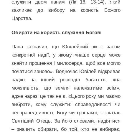
служити двом панам (Лк 16, 13-14), який
закликає до вибору на користь Божого
Царства.
Обирати на користь служіння Богові
Папа зазначив, що Ювілейний рік є часом
конкретної надії, у якому «наше серце може
знайти прощення і милосердя, щоб все могло
початися заново». Водночас Ювілей відкриває
надію на інший розподіл багатств, «на
можливість, що земля належатиме всім»,
адже наразі це так не є. «Цього року ми маємо
вибрати, кому служити: справедливості чи
несправедливості, Богу чи грошам», – сказав
Святіший Отець. За його словами, надіятися
– значить обирати, бо той, хто не вибирає,