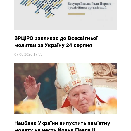
ВРЦіРО закликає до Всесвітньої
молитви за Україну 24 серпня
07.08.2026
17:53
Нацбанк України випустить пам’ятну
монету на честь Йоана Павла II