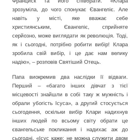
Франциск та його співбрати. «Клара
зрозуміла, до чого спонукає Євангеліє. Але
навіть у місті, яке вважає себе
християнським, Євангеліє, сприйняте
серйозно, може виглядати як революція. Тоді,
як і сьогодні, потрібно робити вибір! Клара
зробила свій вибір, і це дає нам велику
надію», – розповів Святіший Отець.
Папа виокремив два наслідки її відваги.
Перший – «багато інших дівчат з тієї
місцевості знайшли в собі таку ж мужність і
обрали убогість Ісуса», а другий стосується
сьогодення, оскільки вибір Клари надихнув
інших людей по всьому світу обрати це
євангельське покликання і надихає аж до
сьогодні. «Ісус каже: не можна служити двом