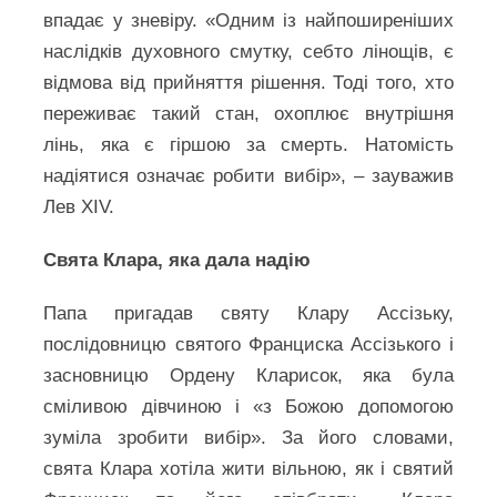
впадає у зневіру. «Одним із найпоширеніших
наслідків духовного смутку, себто лінощів, є
відмова від прийняття рішення. Тоді того, хто
переживає такий стан, охоплює внутрішня
лінь, яка є гіршою за смерть. Натомість
надіятися означає робити вибір», – зауважив
Лев XIV.
Свята Клара, яка дала надію
Папа пригадав святу Клару Ассізьку,
послідовницю святого Франциска Ассізького і
засновницю Ордену Кларисок, яка була
сміливою дівчиною і «з Божою допомогою
зуміла зробити вибір». За його словами,
свята Клара хотіла жити вільною, як і святий