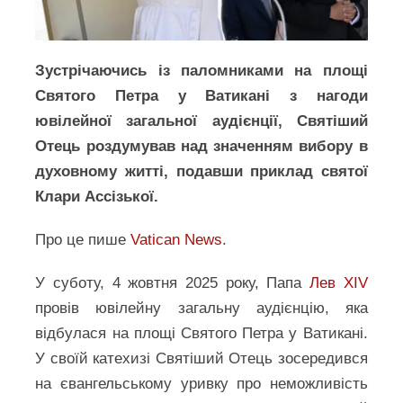
Зустрічаючись із паломниками на площі
Святого Петра у Ватикані з нагоди
ювілейної загальної аудієнції, Святіший
Отець роздумував над значенням вибору в
духовному житті, подавши приклад святої
Клари Ассізької.
Про це пише
Vatican News
.
У суботу, 4 жовтня 2025 року, Папа
Лев XIV
провів ювілейну загальну аудієнцію, яка
відбулася на площі Святого Петра у Ватикані.
У своїй катехизі Святіший Отець зосередився
на євангельському уривку про неможливість