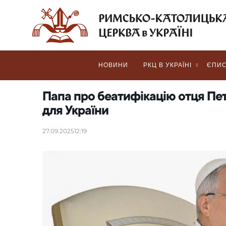
НОВИНИ
РКЦ В УКРАЇНІ
ЄПИС
Папа про беатифікацію отця Пе
для України
27.09.2025
12:19