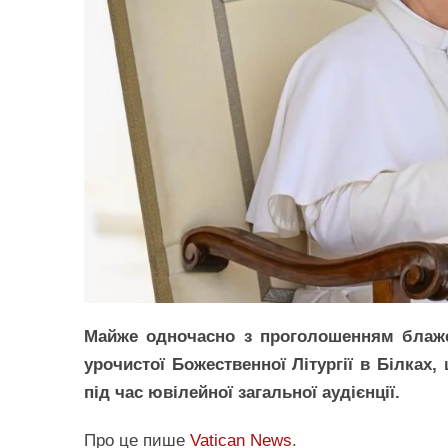
Майже одночасно з проголошенням блаже
урочистої Божественної Літургії в Білках
під час ювілейної загальної аудієнції.
Про це пише
Vatican News
.