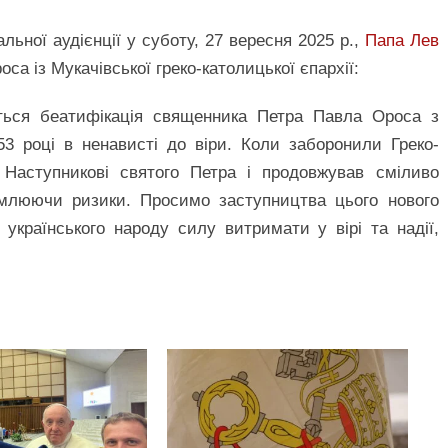
льної аудієнції у суботу, 27 вересня 2025 р.,
Папа Лев
а із Мукачівської греко-католицької єпархії:
ається беатифікація священника Петра Павла Ороса з
53 році в ненависті до віри. Коли заборонили Греко-
 Наступникові святого Петра і продовжував сміливо
домлюючи ризики. Просимо заступництва цього нового
українського народу силу витримати у вірі та надії,