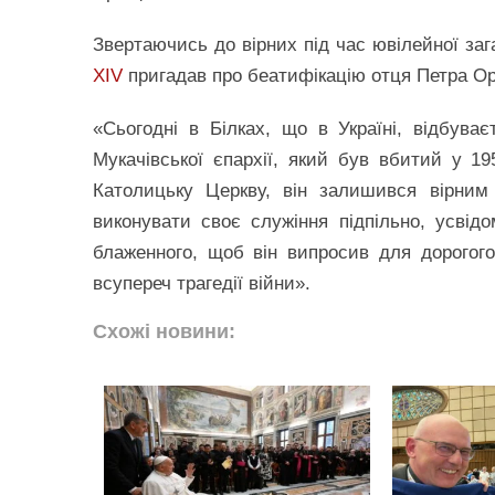
Звертаючись до вірних під час ювілейної зага
XIV
пригадав про беатифікацію отця Петра Орос
«Сьогодні в Білках, що в Україні, відбув
Мукачівської єпархії, який був вбитий у 19
Католицьку Церкву, він залишився вірним
виконувати своє служіння підпільно, усві
блаженного, щоб він випросив для дорогого 
всупереч трагедії війни».
Схожі новини: