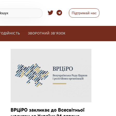
Підтримай нас
ГОДІЙНІСТЬ
ЗВОРОТНИЙ ЗВ’ЯЗОК
ВРЦіРО закликає до Всесвітньої