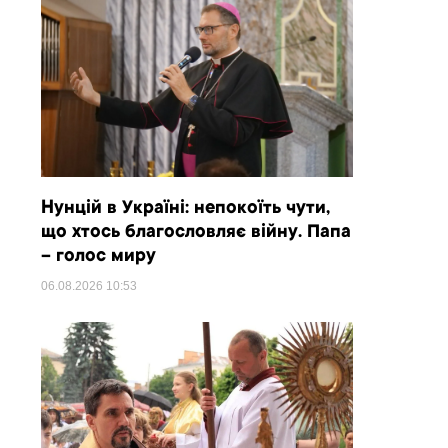
Нунцій в Україні: непокоїть чути,
що хтось благословляє війну. Папа
– голос миру
06.08.2026
10:53