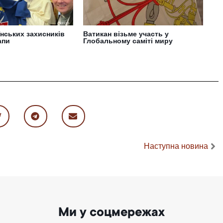
нських захисників
Ватикан візьме участь у
апи
Глобальному саміті миру
Наступна новина
Ми у соцмережах