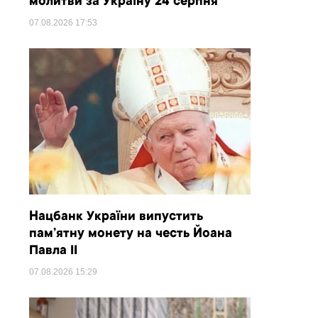
молитви за Україну 24 серпня
07.08.2026
17:53
Нацбанк України випустить
пам’ятну монету на честь Йоана
Павла II
07.08.2026
15:29