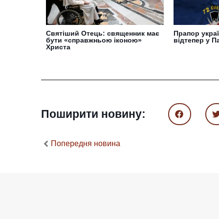
Святіший Отець: священник має
Прапор украї
бути «справжньою іконою»
відтепер у П
Христа
Поширити новину:
Попередня новина