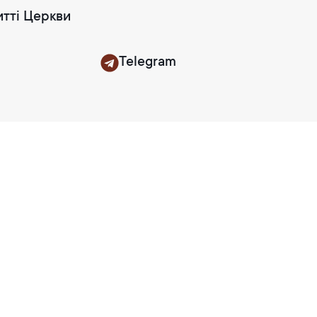
итті Церкви
Telegram