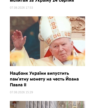
молитви за Україну 24 серпня
07.08.2026
17:53
Нацбанк України випустить
пам’ятну монету на честь Йоана
Павла II
07.08.2026
15:29