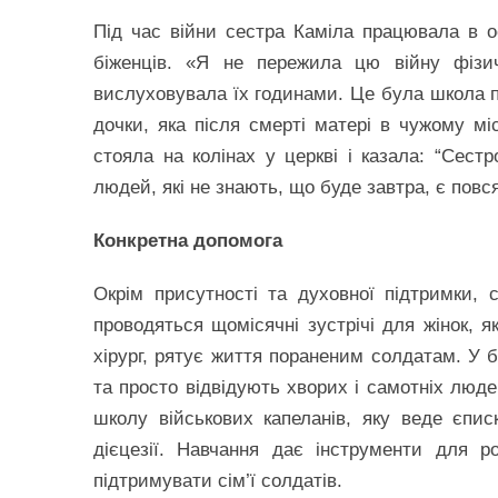
Під час війни сестра Каміла працювала в о
біженців. «Я не пережила цю війну фізи
вислуховувала їх годинами. Це була школа пл
дочки, яка після смерті матері в чужому мі
стояла на колінах у церкві і казала: “Сестр
людей, які не знають, що буде завтра, є повс
Конкретна допомога
Окрім присутності та духовної підтримки,
проводяться щомісячні зустрічі для жінок, я
хірург, рятує життя пораненим солдатам. У б
та просто відвідують хворих і самотніх люд
школу військових капеланів, яку веде єписк
дієцезії. Навчання дає інструменти для 
підтримувати сім’ї солдатів.