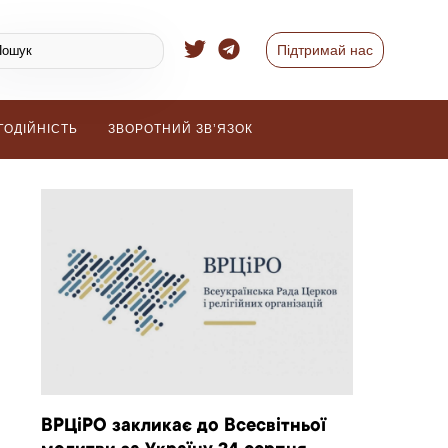
Підтримай нас
ГОДІЙНІСТЬ
ЗВОРОТНИЙ ЗВ’ЯЗОК
ВРЦіРО закликає до Всесвітньої