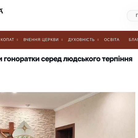
КОПАТ
ВЧЕННЯ ЦЕРКВИ
ДУХОВНІСТЬ
ОСВІТА
БЛА
ри гоноратки серед людського терпіння