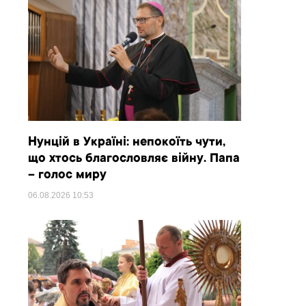
Нунцій в Україні: непокоїть чути,
що хтось благословляє війну. Папа
– голос миру
06.08.2026
10:53