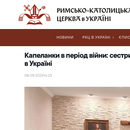
НОВИНИ
РКЦ В УКРАЇНІ
ЄПИС
Капеланки в період війни: сест
в Україні
08.09.2025
14:23