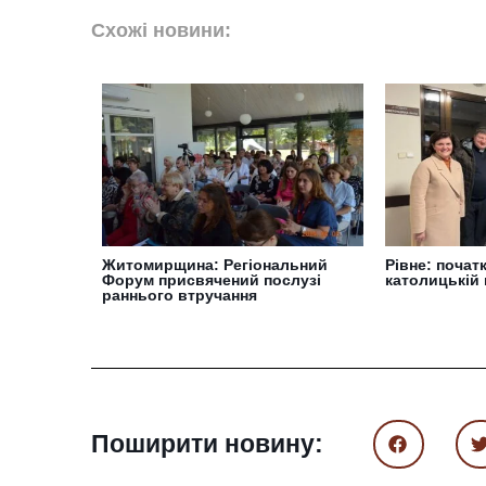
Схожі новини:
Житомирщина: Регіональний
Рівне: почат
Форум присвячений послузі
католицькій 
раннього втручання
Поширити новину: