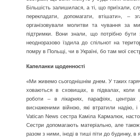
Більшість залишилася, а ті, що приїхали, с
перекладати, допомагати, втішати», – з
організовували молитви та чування за м
підтримки. Вони знали, що потрібно бути 
неодноразово їздила до спільнот на терито
помру в Польщі, чи в Україні, бо там мої сест
Капеланки щоденності
«Ми живемо сьогоднішнім днем. У таких гаряч
ховаються в сховищах, в підвалах, коли 
роботи – в лікарнях, парафіях, центрах
виснаженими війною, які втратили надію, і 
Vatican News сестра Каміла Кармалюк, настоя
Сестри допомагають матеріально, але також 
разом з ними, іноді в тиші піти до будинку, в