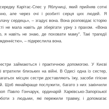
середку Карітас-Спес у Яблуниці, який прийняв сотні
чно, але через очі і розбиті серця цих людей. Я
ачу сердець», – згадує вона. Вона розповідає історію
сті не мала навіть де зберігати урну з прахом. «Вона
о, я навіть не знаю, де поховати маму”. Такі трагедії
якденністю», – підкреслила вона.
 сестри займаються і практичною допомогою. У Києві
кі втратили близьких на війні. В Одесі одна із сестер,
агатьох місцях сестри доставляють їжу, засоби гігієни
ей. Щоб якнайкраще послужити, багато з них закінчили
оп Павло Гончарук, ординарій Харківсько-Запорізької
роботи з людьми, які пережили травму, і допомагає