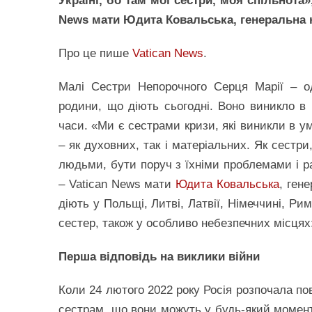
Україні, бо там мої сестри, моя спільнота»
News мати Юдита Ковальська, генеральна 
Про це пише
Vatican News
.
Малі Сестри Непорочного Серця Марії – 
родини, що діють сьогодні. Воно виникло в 
часи. «Ми є сестрами кризи, які виникли в у
– як духовних, так і матеріальних. Як сестри
людьми, бути поруч з їхніми проблемами і р
– Vatican News мати
Юдита Ковальська
, ген
діють у Польщі, Литві, Латвії, Німеччині, Рим
сестер, також у особливо небезпечних місцях: 
Перша відповідь на виклики війни
Коли 24 лютого 2022 року Росія розпочала п
сестрам, що вони можуть у будь-який момент