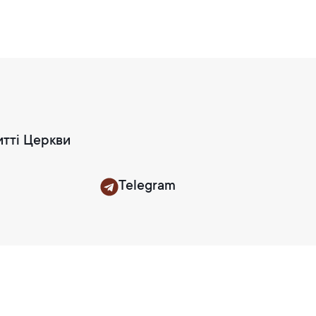
итті Церкви
Telegram