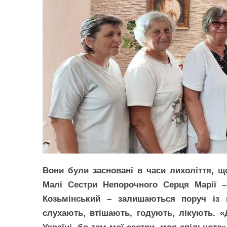
Вони були засновані в часи лихоліття, щ
Малі Сестри Непорочного Серця Марії –
Козьмінський – залишаються поруч із 
слухають, втішають, годують, лікують. 