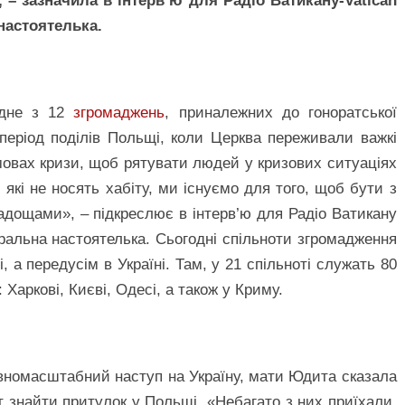
, – зазначила в інтерв’ю для Радіо Ватикану-Vatican
настоятелька.
одне з 12
згромаджень
, приналежних до гоноратської
період поділів Польщі, коли Церква переживали важкі
мовах кризи, щоб рятувати людей у кризових ситуаціях
, які не носять хабіту, ми існуємо для того, щоб бути з
адощами», – підкреслює в інтерв’ю для Радіо Ватикану
еральна настоятелька. Сьогодні спільноти згромадження
і, а передусім в Україні. Там, у 21 спільноті служать 80
Харкові, Києві, Одесі, а також у Криму.
овномасштабний наступ на Україну, мати Юдита сказала
 знайти притулок у Польщі. «Небагато з них приїхали.