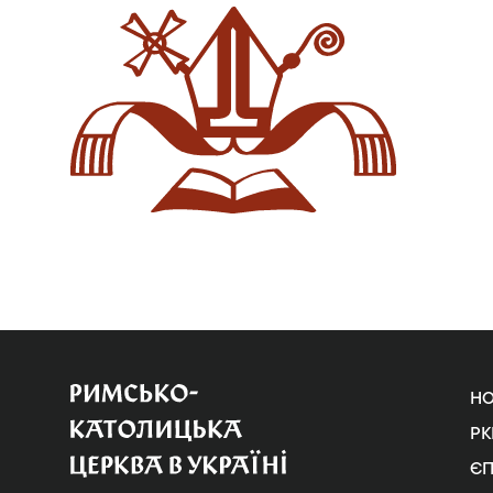
Н
РК
Є