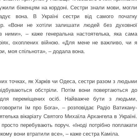
лужили біженцям на кордоні. Сестри знали мови, могли
гадує вона. В Україні сестри від самого початку
ир. «Вони не хотіли залишати людей без духовної
з ними», – каже генеральна настоятелька, яка сама
ріях, охоплених війною. «Для мене не важливо, чи я
ри, моя спільнота», – додала вона.
их точках, як Харків чи Одеса, сестри разом з людьми
відбуваються обстріли. Потім вони повертаються до
 для переміщених осіб. Найважче бути з людьми,
говорити їм про Бога», – розповідає Радіо Ватикану-
телька вікаріату Святого Михаїла Архангела в Україні.
просто перебувають поруч. «Іноді потрібно поплакати
 якому вони втратили все», – каже сестра Каміла.