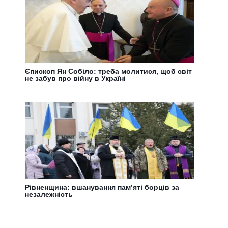
Єпископ Ян Собіло: треба молитися, щоб світ
не забув про війну в Україні
Рівненщина: вшанування пам’яті борців за
незалежність