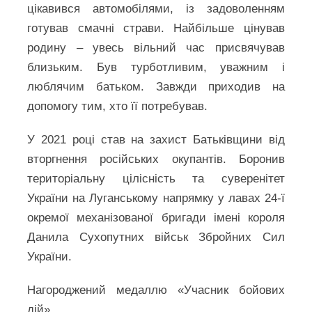
цікавився автомобілями, із задоволенням
готував смачні страви. Найбільше цінував
родину – увесь вільний час присвячував
близьким. Був турботливим, уважним і
люблячим батьком. Завжди приходив на
допомогу тим, хто її потребував.
У 2021 році став на захист Батьківщини від
вторгнення російських окупантів. Боронив
територіальну цілісність та суверенітет
України на Луганському напрямку у лавах 24-ї
окремої механізованої бригади імені короля
Данила Сухопутних військ Збройних Сил
України.
Нагороджений медаллю «Учасник бойових
дій».