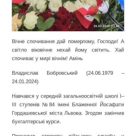
Вічне спочивання дай померлому, Господи! А
світло віковічне нехай йому світить. Хай
спочиває у мирі вічнім! Амінь
Владислав Бобровський (24.06.1979 –
24.01.2024)
Навчався у середній загальноосвітній школі І–
ІІІ ступенів №84 імені Блаженної Йосафати
Гордашевської міста Львова. Згодом закінчив
бухгалтерські курси.