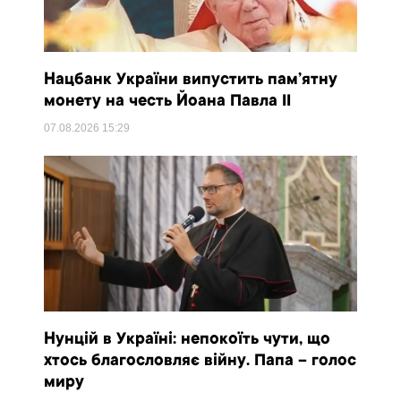
Нацбанк України випустить пам’ятну
монету на честь Йоана Павла II
07.08.2026
15:29
Нунцій в Україні: непокоїть чути, що
хтось благословляє війну. Папа – голос
миру