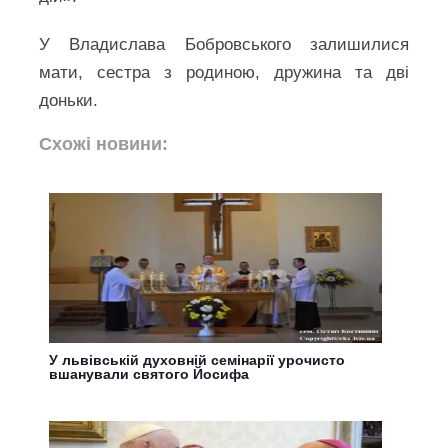
У Владислава Бобровського залишилися
мати, сестра з родиною, дружина та дві
доньки.
Схожі новини:
У львівській духовній семінарії урочисто
вшанували святого Йосифа