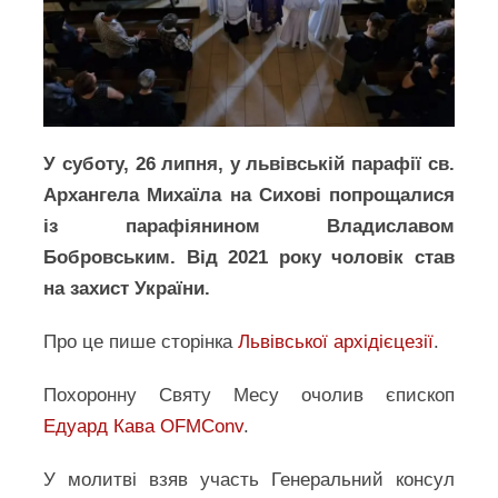
У суботу, 26 липня, у львівській парафії св.
Архангела Михаїла на Сихові попрощалися
із парафіянином Владиславом
Бобровським. Від 2021 року чоловік став
на захист України.
Про це пише сторінка
Львівської архідієцезії
.
Похоронну Святу Месу очолив єпископ
Едуард Кава OFMConv
.
У молитві взяв участь Генеральний консул