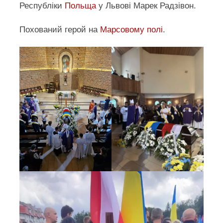
Республіки
Польща
у Львові Марек Радзівон.
Похований герой на
Марсовому полі
.