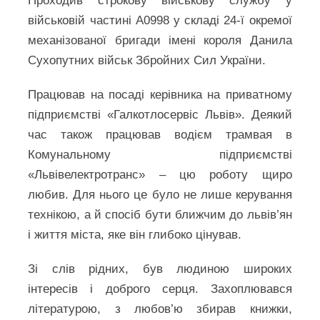
Проходив строкову військову службу у
військовій частині А0998 у складі 24-ї окремої
механізованої бригади імені короля Данила
Сухопутних військ Збройних Сил України.
Працював на посаді керівника на приватному
підприємстві «Галкотлосервіс Львів». Деякий
час також працював водієм трамвая в
Комунальному підприємстві
«Львівелектротранс» – цю роботу щиро
любив. Для нього це було не лише керування
технікою, а й спосіб бути ближчим до львів’ян
і життя міста, яке він глибоко цінував.
Зі слів рідних, був людиною широких
інтересів і доброго серця. Захоплювався
літературою, з любов’ю збирав книжки,