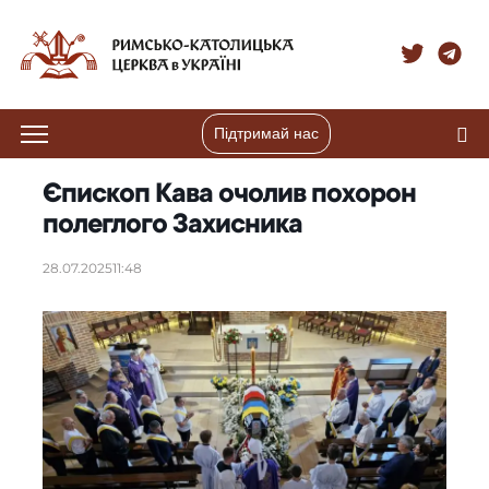
Підтримай нас
Єпископ Кава очолив похорон
полеглого Захисника
28.07.2025
11:48