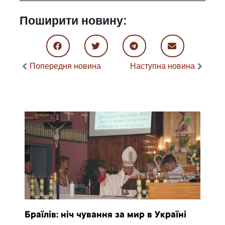
Поширити новину:
Попередня новина
Наступна новина
Браїлів: ніч чування за мир в Україні