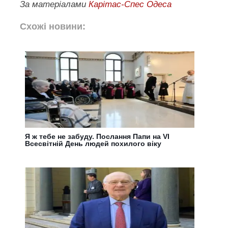
За матеріалами
Карітас-Спес Одеса
Схожі новини:
Я ж тебе не забуду. Послання Папи на VI
Всесвітній День людей похилого віку