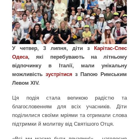
У четвер, 3 липня, діти з
Карітас-Спес
Одеса
, які перебувають на літньому
відпочинку в Італії, мали унікальну
можливість
зустрітися
з Папою Римським
Левом XIV.
Ця подія стала великою радістю та
благословенням для всіх учасників. Діти
поділилися своїми мріями та отримали слова
підтримки й молитву від Святішого Отця.
«Всі ми маємо бути друзями!» – наголосив