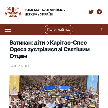
Підтримай нас
Ватикан: діти з Карітас-Спес
Одеса зустрілися зі Святішим
Отцем
04.07.2025
09:01