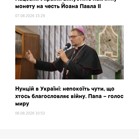
монету на честь Йоана Павла II
07.08.2026
15:29
Нунцій в Україні: непокоїть чути, що
хтось благословляє війну. Папа – голос
миру
06.08.2026
10:53