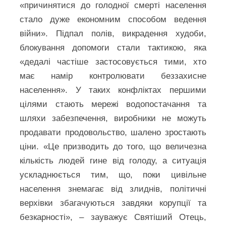
«причинятися до голодної смерті населення
стало дуже економним способом ведення
війни». Підпал полів, викрадення худоби,
блокування допомоги стали тактикою, яка
«дедалі частіше застосовується тими, хто
має намір контролювати беззахисне
населення». У таких конфліктах першими
цілями стають мережі водопостачання та
шляхи забезпечення, виробники не можуть
продавати продовольство, шалено зростають
ціни. «Це призводить до того, що величезна
кількість людей гине від голоду, а ситуація
ускладнюється тим, що, поки цивільне
населення знемагає від злиднів, політичні
верхівки збагачуються завдяки корупції та
безкарності», – зауважує Святіший Отець,