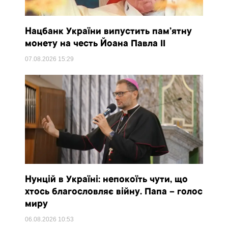
Нацбанк України випустить пам’ятну
монету на честь Йоана Павла II
07.08.2026
15:29
Нунцій в Україні: непокоїть чути, що
хтось благословляє війну. Папа – голос
миру
06.08.2026
10:53