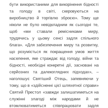
бути використаними для викорінення бідності
та голоду в світі, скеровуються на
виробництво й торгівлю зброєю». Тому ще
ніколи не було невідкладним як сьогодні те,
щоб «ми ставали ремісниками миру,
трудячись у цьому сенсі задля спільного
блага». «Для забезпечення миру та розвитку,
що розуміється як покращення умов життя
населення, яке страждає від голоду, війни та
бідності, необхідні конкретні дії, засновані на
серйозних та далекоглядних підходах», –
наголошує Святіший Отець, запевняючи у
тому, що в «здійсненні цієї шляхетної справи»
Святий Престол «завжди залишатиметься на
служінні злагоді між народами й не
втомлюватиметься співпрацювати задля