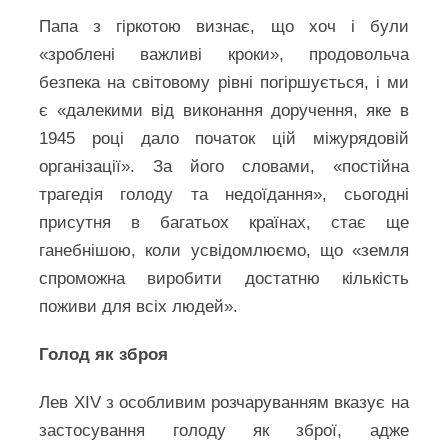
Папа з гіркотою визнає, що хоч і були
«зроблені важливі кроки», продовольча
безпека на світовому рівні погіршується, і ми
є «далекими від виконання доручення, яке в
1945 році дало початок цій міжурядовій
організації». За його словами, «постійна
трагедія голоду та недоїдання», сьогодні
присутня в багатьох країнах, стає ще
ганебнішою, коли усвідомлюємо, що «земля
спроможна виробити достатню кількість
поживи для всіх людей».
Голод як зброя
Лев XIV з особливим розчаруванням вказує на
застосування голоду як зброї, адже