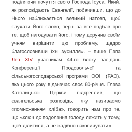
поділяючи почуття свого Господа Ісуса, Який,
як розповідають Євангелії, побачивши, що до
Нього наближається великий натовп, щоб
слухати Його слово, перш за все подбав про
те, щоб нагодувати його, і тому доручив своїм
учням вирішити цю проблему, щедро
благословивши їхні зусилля», – пише Папа
Лев XIV
учасникам 44-го блоку засідань
Конференції Продовольчої та
сільськогосподарської програми ООН (FAO),
яка цього року відзначає своє 80-річчя. Глава
Католицької Церкви підкреслив, що
євангельська розповідь, яку називаємо
«помноженням хліба», говорить нам про те,
що «ключ до подолання голоду лежить у тому,
щоб ділитися, а не жадібно накопичувати».