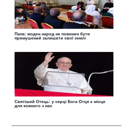
Папа: жоден народ не повинен бути
примушений залишити свої землі
Святіший Отець: у серці Бога Отця є місце
для кожного з нас