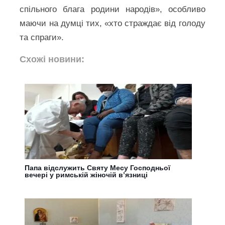
спільного блага родини народів», особливо
маючи на думці тих, «хто страждає від голоду
та спраги».
Схожі новини:
Папа відслужить Святу Месу Господньої
вечері у римській жіночій в’язниці