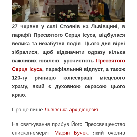
27 червня у селі Стоянів на Львівщині, в
парафії Пресвятого Серця Ісуса, відбулася
велика та незабутня подія. Цього дня вірні
зібралися, щоб відзначити одразу кілька
важливих ювілеїв: урочистість
Пресвятого
Серця Ісуса
, парафіяльний відпуст, а також
120-ту річницю консекрації місцевого
храму, який є духовною окрасою цього
краю.
Про це пише
Львівська архідієцезія
.
На святкування прибув Його Преосвященство
єпископ-емерит
Марян Бучек
, який очолив