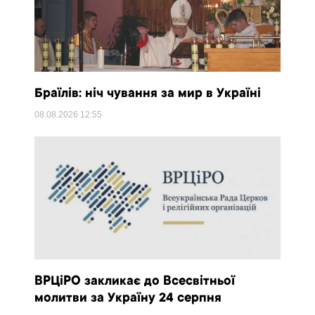
Браїлів: ніч чування за мир в Україні
08.08.2026
12:55
ВРЦіРО закликає до Всесвітньої
молитви за Україну 24 серпня