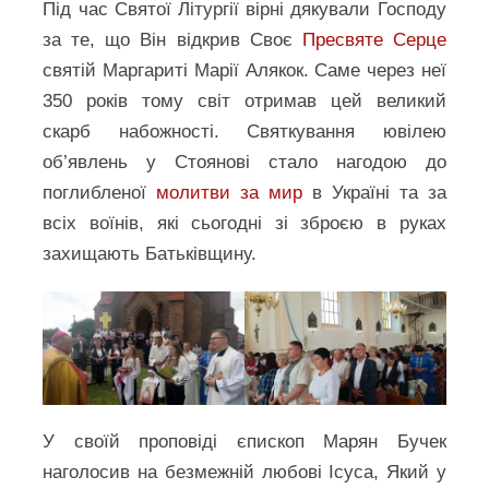
Під час Святої Літургії вірні дякували Господу
за те, що Він відкрив Своє
Пресвяте Серце
святій Маргариті Марії Алякок. Саме через неї
350 років тому світ отримав цей великий
скарб набожності. Святкування ювілею
об’явлень у Стоянові стало нагодою до
поглибленої
молитви за мир
в Україні та за
всіх воїнів, які сьогодні зі зброєю в руках
захищають Батьківщину.
У своїй проповіді єпископ Марян Бучек
наголосив на безмежній любові Ісуса, Який у