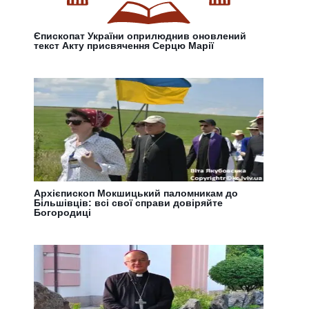
Єпископат України оприлюднив оновлений
текст Акту присвячення Серцю Марії
Архієпископ Мокшицький паломникам до
Більшівців: всі свої справи довіряйте
Богородиці