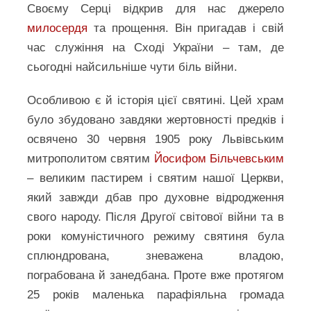
Своєму Серці відкрив для нас джерело
милосердя
та прощення. Він пригадав і свій
час служіння на Сході України – там, де
сьогодні найсильніше чути біль війни.
Особливою є й історія цієї святині. Цей храм
було збудовано завдяки жертовності предків і
освячено 30 червня 1905 року Львівським
митрополитом святим
Йосифом Більчевським
– великим пастирем і святим нашої Церкви,
який завжди дбав про духовне відродження
свого народу. Після Другої світової війни та в
роки комуністичного режиму святиня була
сплюндрована, зневажена владою,
пограбована й занедбана. Проте вже протягом
25 років маленька парафіяльна громада