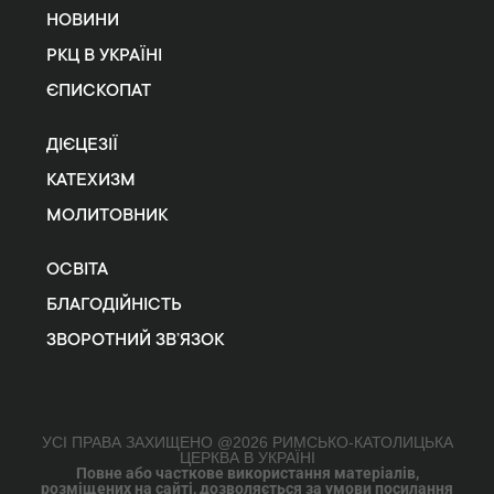
НОВИНИ
РКЦ В УКРАЇНІ
ЄПИСКОПАТ
ДІЄЦЕЗІЇ
КАТЕХИЗМ
МОЛИТОВНИК
ОСВІТА
БЛАГОДІЙНІСТЬ
ЗВОРОТНИЙ ЗВ’ЯЗОК
УСІ ПРАВА ЗАХИЩЕНО @2026 РИМСЬКО-КАТОЛИЦЬКА
ЦЕРКВА В УКРАЇНІ
Повне або часткове використання матеріалів,
розміщених на сайті, дозволяється за умови посилання