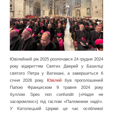
Ювілейний рік 2025 розпочався 24 грудня 2024
року відкриттям Святих Дверей у Базиліці
святого Петра у Ватикані, а завершиться 6
січня 2026 року.
Ювілей
був проголошений
Папою Франциском 9 травня 2024 року
буллою Spes non confundit («Надія не
засоромлює») під гаслом «Паломники надії».
У Католицькій Церкві це час особливої