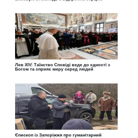
Лев XIV: Таїнство Сповіді веде до єдності з
Богом та сприяє миру серед людей
Єпископ із Запоріжжя про гуманітарний