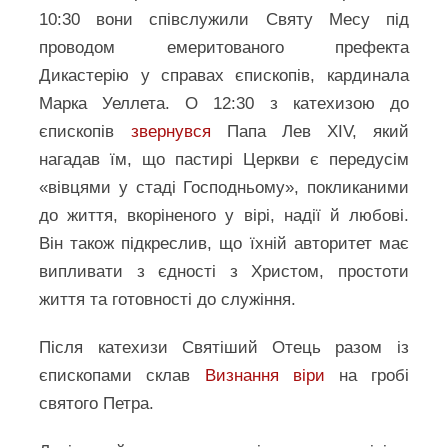
10:30 вони співслужили Святу Месу під
проводом емеритованого префекта
Дикастерію у справах єпископів, кардинала
Марка Уеллета. О 12:30 з катехизою до
єпископів
звернувся
Папа Лев XIV, який
нагадав їм, що пастирі Церкви є передусім
«вівцями у стаді Господньому», покликаними
до життя, вкоріненого у вірі, надії й любові.
Він також підкреслив, що їхній авторитет має
випливати з єдності з Христом, простоти
життя та готовності до служіння.
Після катехизи Святіший Отець разом із
єпископами склав
Визнання віри
на гробі
святого Петра.