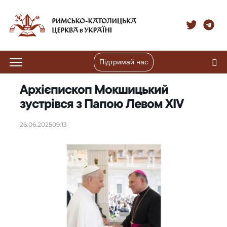
Підтримай нас
Архієпископ Мокшицький
зустрівся з Папою Левом XIV
26.06.2025
09:13