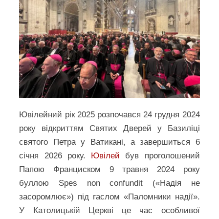
Ювілейний рік 2025 розпочався 24 грудня 2024
року відкриттям Святих Дверей у Базиліці
святого Петра у Ватикані, а завершиться 6
січня 2026 року.
Ювілей
був проголошений
Папою Франциском 9 травня 2024 року
буллою Spes non confundit («Надія не
засоромлює») під гаслом «Паломники надії».
У Католицькій Церкві це час особливої