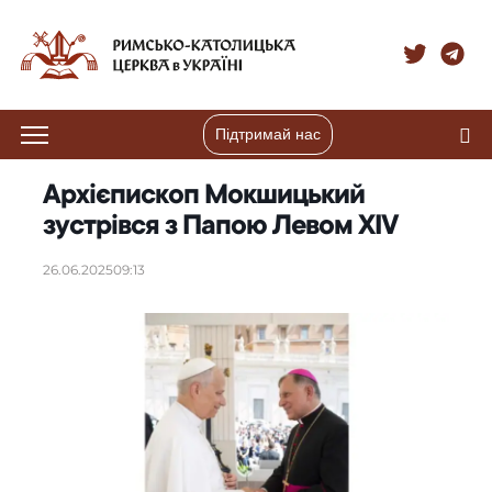
Підтримай нас
Архієпископ Мокшицький
зустрівся з Папою Левом XIV
26.06.2025
09:13