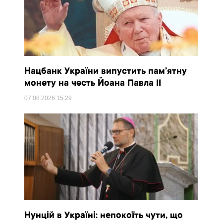
Нацбанк України випустить пам’ятну
монету на честь Йоана Павла II
07.08.2026
15:29
Нунцій в Україні: непокоїть чути, що