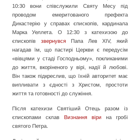
10:30 вони співслужили Святу Месу під
проводом емеритованого префекта
Дикастерію у справах єпископів, кардинала
Марка Уеллета. О 12:30 з катехизою до
єпископів
звернувся
Папа Лев XIV, який
нагадав їм, що пастирі Церкви є передусім
«вівцями у стаді Господньому», покликаними
до життя, вкоріненого у вірі, надії й любові.
Він також підкреслив, що їхній авторитет має
випливати з єдності з Христом, простоти
життя та готовності до служіння.
Після катехизи Святіший Отець разом із
єпископами склав
Визнання віри
на гробі
святого Петра.