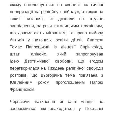
якому наголошується на «впливі політичної
поляризації на релігійну свободу», а також на
таких питаннях, як дозволи на штучне
запліднення, загрози католицьким служінням,
що допомагають мігрантам, та право вибору
батьків у питаннях освіти дітей. Єпископ
Томас Папроцький із дієцезії Спрінґфілд,
штат Іллінойс, який запропонував
ідею Двотижневої свободи, що згодом
перетворилася на Тиждень релігійної свободи
розповів, що цьогорічна тема пов’язана з
Ювілейним роком, проголошеним Папою
Франциском.
Черпаючи натхнення зі слів «надія не
засоромить», які знаходяться у Посланні