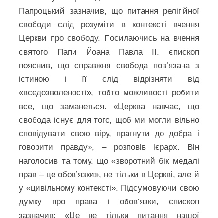
Папроцький зазначив, що питання релігійної
свободи слід розуміти в контексті вчення
Церкви про свободу. Посилаючись на вчення
святого Папи Йоана Павла II, єпископ
пояснив, що справжня свобода пов’язана з
істиною і її слід відрізняти від
«вседозволеності», тобто можливості робити
все, що заманеться. «Церква навчає, що
свобода існує для того, щоб ми могли вільно
сповідувати свою віру, прагнути до добра і
говорити правду», – розповів ієрарх. Він
наголосив та тому, що «зворотний бік медалі
прав – це обов’язки», не тільки в Церкві, але й
у «цивільному контексті». Підсумовуючи свою
думку про права і обов’язки, єпископ
зазначив: «Це не тільки питання нашої