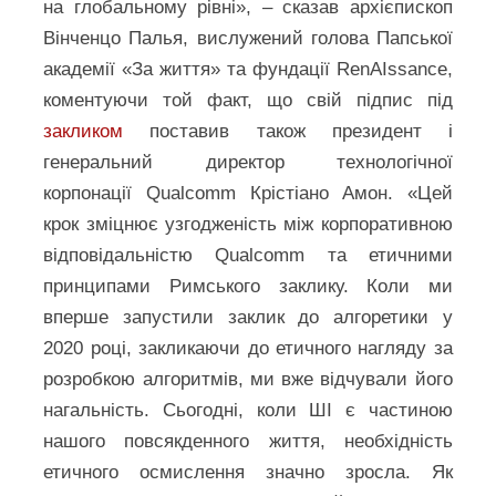
на глобальному рівні», – сказав архієпископ
Вінченцо Палья, вислужений голова Папської
академії «За життя» та фундації RenAIssance,
коментуючи той факт, що свій підпис під
закликом
поставив також президент і
генеральний директор технологічної
корпонації Qualcomm Крістіано Амон. «Цей
крок зміцнює узгодженість між корпоративною
відповідальністю Qualcomm та етичними
принципами Римського заклику. Коли ми
вперше запустили заклик до алгоретики у
2020 році, закликаючи до етичного нагляду за
розробкою алгоритмів, ми вже відчували його
нагальність. Сьогодні, коли ШІ є частиною
нашого повсякденного життя, необхідність
етичного осмислення значно зросла. Як