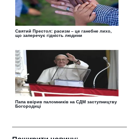
Святий Престол: расизм – це ганебне лихо,
що заперечує гідність людини
Папа ввірив паломників на СДМ заступництву
Богородиці