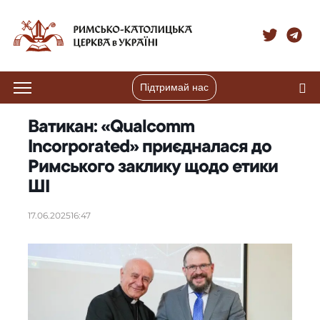
Підтримай нас
Ватикан: «Qualcomm
Incorporated» приєдналася до
Римського заклику щодо етики
ШІ
17.06.2025
16:47