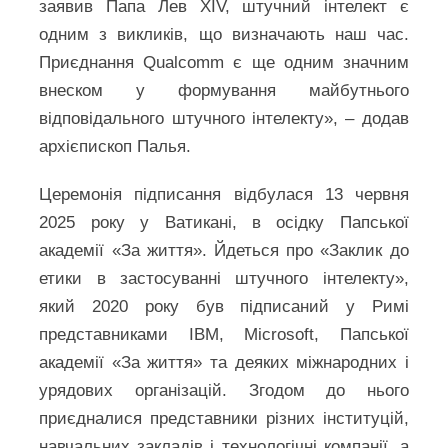
заявив Папа Лев XIV, штучний інтелект є
одним з викликів, що визначають наш час.
Приєднання Qualcomm є ще одним значним
внеском у формування майбутнього
відповідального штучного інтелекту», – додав
архієпископ Палья.
Церемонія підписання відбулася 13 червня
2025 року у Ватикані, в осідку Папської
академії «За життя». Йдеться про «Заклик до
етики в застосуванні штучного інтелекту»,
який 2020 року був підписаний у Римі
представниками IBM, Microsoft, Папської
академії «За життя» та деяких міжнародних і
урядових організацій. Згодом до нього
приєдналися представники різних інституцій,
навчальних закладів і технологічні компанії, а