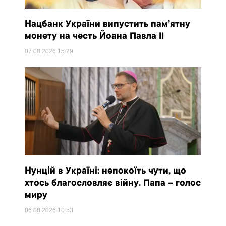
Нацбанк України випустить пам’ятну
монету на честь Йоана Павла II
07.08.2026
15:29
Нунцій в Україні: непокоїть чути, що
хтось благословляє війну. Папа – голос
миру
06.08.2026
10:53