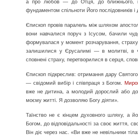
а про любов — до Отця, до ближнього, 
фундаментом спільноти Його послідовників і
Єпископ провів паралель між шляхом апостолі
вони навчалися поруч з Ісусом, бачили чуде
формувалася у момент розчарування, страху, 
залишилися у Єрусалимі — в молитві, в че
сповнені страху, перетворилися в серця, спов
Єпископ підкреслив: отримання дару Святого
— свідомий вибір і співпраця з Богом.
Миро
вже не дитина, а молодий дорослий або до
моєму житті. Я дозволяю Богу діяти».
Таїнство не є кінцем духовного шляху, а й
Богом, до відповідальності за своє життя, св
Він діє через нас. «Ви вже не невільники т