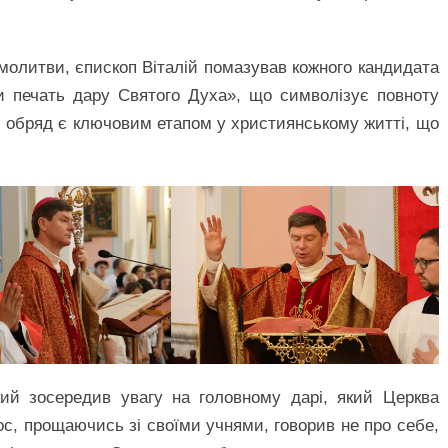
і молитви, єпископ Віталій помазував кожного кандидата
 печать дару Святого Духа», що символізує повноту
Цей обряд є ключовим етапом у християнському житті, що
кий зосередив увагу на головному дарі, який Церква
ос, прощаючись зі своїми учнями, говорив не про себе,