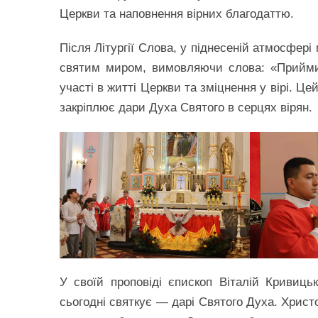
Церкви та наповнення вірних благодаттю.
Після Літургії Слова, у піднесеній атмосфер
святим миром, вимовляючи слова: «Прийми
участі в житті Церкви та зміцнення у вірі. 
закріплює дари Духа Святого в серцях вірян.
У своїй проповіді єпископ Віталій Кривиць
сьогодні святкує — дарі Святого Духа. Христ