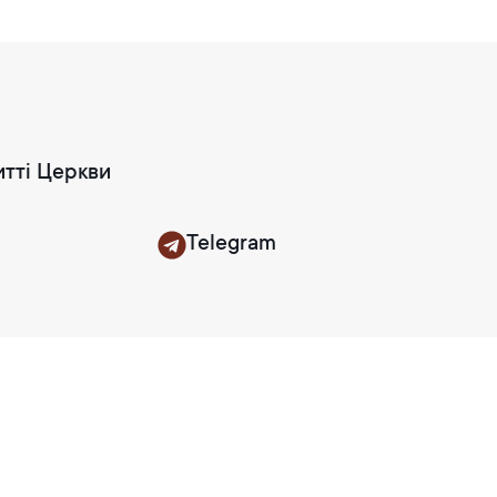
итті Церкви
Telegram