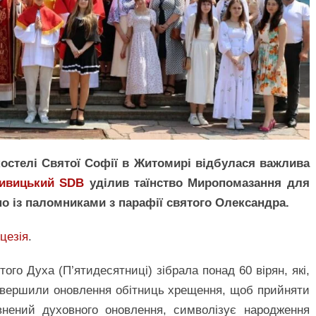
костелі Святої Софії в Житомирі відбулася важлива
ривицький
SDB
уділив таїнство Миропомазання для
о із паломниками з парафії святого Олександра.
цезія
.
того Духа (П’ятидесятниці) зібрала понад 60 вірян, які,
 звершили оновлення обітниць хрещення, щоб прийняти
внений духовного оновлення, символізує народження