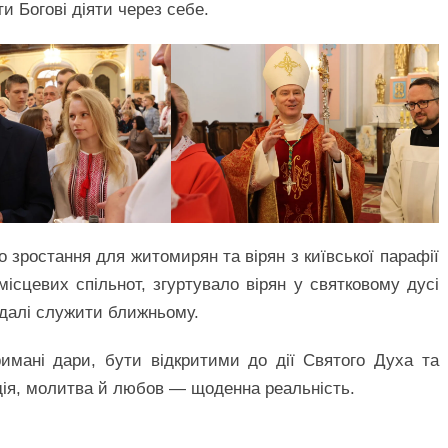
и Богові діяти через себе.
зростання для житомирян та вірян з київської парафії
ісцевих спільнот, згуртувало вірян у святковому дусі
адалі служити ближньому.
имані дари, бути відкритими до дії Святого Духа та
ія, молитва й любов — щоденна реальність.