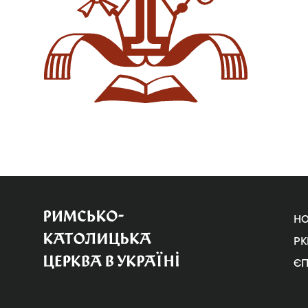
Н
РК
Є