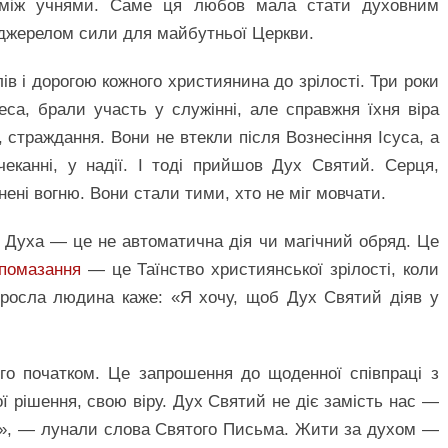
між учнями. Саме ця любов мала стати духовним
 джерелом сили для майбутньої Церкви.
в і дорогою кожного християнина до зрілості. Три роки
са, брали участь у служінні, але справжня їхня віра
страждання. Вони не втекли після Вознесіння Ісуса, а
канні, у надії. І тоді прийшов Дух Святий. Серця,
нені вогню. Вони стали тими, хто не міг мовчати.
 Духа — це не автоматична дія чи магічний обряд. Це
помазання
— це Таїнство християнської зрілості, коли
росла людина каже: «Я хочу, щоб Дух Святий діяв у
ого початком. Це запрошення до щоденної співпраці з
ої рішення, свою віру. Дух Святий не діє замість нас —
іла», — лунали слова Святого Письма. Жити за духом —