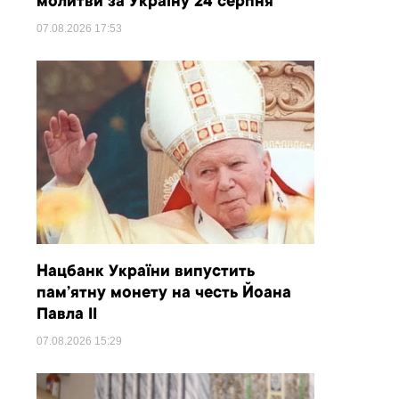
молитви за Україну 24 серпня
07.08.2026
17:53
Нацбанк України випустить
пам’ятну монету на честь Йоана
Павла II
07.08.2026
15:29