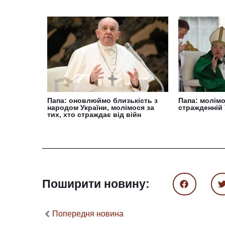
Папа: оновлюймо близькість з
Папа: молімо
народом України, молімося за
стражденній 
тих, хто страждає від війн
Поширити новину:
Попередня новина