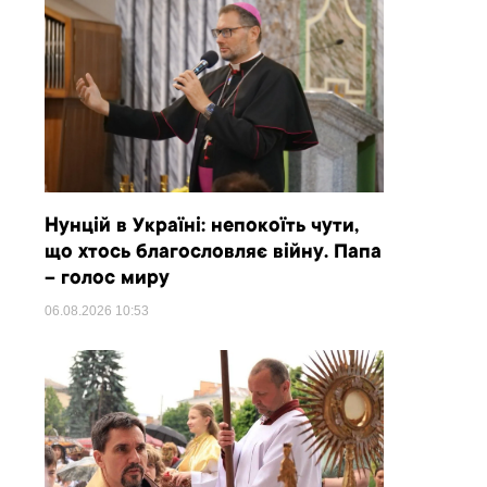
Нунцій в Україні: непокоїть чути,
що хтось благословляє війну. Папа
– голос миру
06.08.2026
10:53