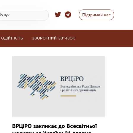
Підтримай нас
ГОДІЙНІСТЬ
ЗВОРОТНИЙ ЗВ’ЯЗОК
ВРЦіРО закликає до Всесвітньої