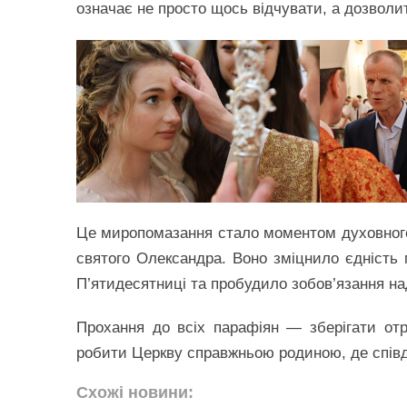
означає не просто щось відчувати, а дозволит
Це миропомазання стало моментом духовного 
святого Олександра. Воно зміцнило єдність м
П’ятидесятниці та пробудило зобов’язання н
Прохання до всіх парафіян — зберігати отр
робити Церкву справжньою родиною, де співд
Схожі новини: