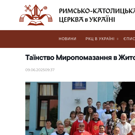
НОВИНИ
РКЦ В УКРАЇНІ
ЄПИС
Таїнство Миропомазання в Жит
09.06.2025
09:37