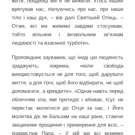
жити, поодинці ми б не вижили: хтось інший
врятував нас, піклуючись про нас, про наше
тіло і наш дух, – вів далі Святіший Отець. –
Отже, всі ми живемо завдяки стосункам,
тобто вільним і визвольним зв’язкам
людяності та взаємної турботи».
Проповідник зауважив, що іноді цю людяність
зраджують, зокрема, «коли свобода
використовується не для того, щоб дарувати
життя, а для того, щоб його відбирати, не щоб
допомагати, а кривдити». «Однак навіть перед
обличчям зла, яке протидіє і вбиває, Ісус не
перестає молитися до Отця за нас, і Його
молитва діє як бальзам на наші рани, стаючи
звіщенням прощення і примирення для всіх, –
підкреслив Папа. – У ній ми всі можемо