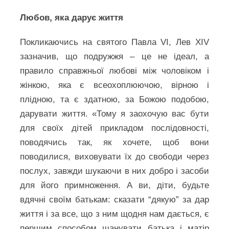
Любов, яка дарує життя
Покликаючись на святого Павла VI, Лев XIV
зазначив, що подружжя – це не ідеал, а
правило справжньої любові між чоловіком і
жінкою, яка є всеохоплюючою, вірною і
плідною, та є здатною, за Божою подобою,
дарувати життя. «Тому я заохочую вас бути
для своїх дітей прикладом послідовності,
поводячись так, як хочете, щоб вони
поводилися, виховувати їх до свободи через
послух, завжди шукаючи в них добро і засоби
для його примноження. А ви, діти, будьте
вдячні своїм батькам: сказати “дякую” за дар
життя і за все, що з ним щодня нам дається, є
першим способом шанувати батька і матір