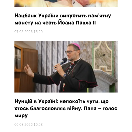
Нацбанк України випустить пам’ятну
монету на честь Йоана Павла II
07.08.2026
15:29
Нунцій в Україні: непокоїть чути, що
хтось благословляє війну. Папа – голос
миру
06.08.2026
10:53