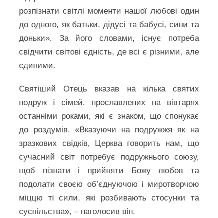
розпізнати світлі моменти нашої любові один
до одного, як батьки, дідусі та бабусі, сини та
доньки». За його словами, існує потреба
свідчити світові єдність, де всі є різними, але
єдиними.
Святіший Отець вказав на кілька святих
подруж і сімей, прославлених на вівтарях
останніми роками, які є знаком, що спонукає
до роздумів. «Вказуючи на подружжя як на
зразкових свідків, Церква говорить нам, що
сучасний світ потребує подружнього союзу,
щоб пізнати і прийняти Божу любов та
подолати своєю об’єднуючою і миротворчою
міццю ті сили, які розбивають стосунки та
суспільства», – наголосив він.