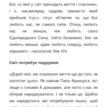
Бог, «з якої у світ приходить життя і спасіння»,
і є, насамперед «даром, принести який
прийшов Ісус». «Ісус об’являє те, що Бог
любить нас, як самого себе. Отець любить
нас не менше, ніж любить свого
Єдинородного Сина, тобто безмежно. Бог не
любить менше, адже любить спершу, любить
першим!» – наголосив Лев XIV.
Світ потребує подружжя
«Дорогі мої, ми отримали життя ще до того, як
захотіли цього. Як навчав Папа Франциск, всі
люди є синами й доньками, але ніхто з нас не
обирав народжуватися. І не тільки це. Щойно
ми народилися, ми потребували інших, щоб