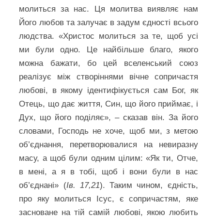
молиться за нас. Ця молитва виявляє нам
Його любов та залучає в задум єдності всього
людства. «Христос молиться за те, щоб усі
ми були одно. Це найбільше благо, якого
можна бажати, бо цей вселенський союз
реалізує між створіннями вічне сопричастя
любові, в якому ідентифікується сам Бог, як
Отець, що дає життя, Син, що його приймає, і
Дух, що його поділяє», – сказав він. За його
словами, Господь не хоче, щоб ми, з метою
об’єднання, перетворювалися на невиразну
масу, а щоб були одним цілим: «Як ти, Отче,
в мені, а я в тобі, щоб і вони були в нас
об’єднані» (
Ів. 17,21
). Таким чином, єдність,
про яку молиться Ісус, є сопричастям, яке
засноване на тій самій любові, якою любить