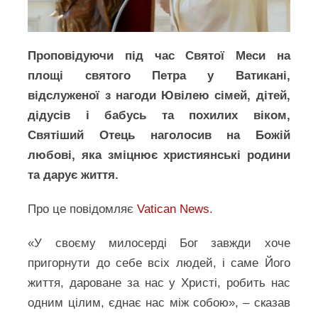
Проповідуючи під час Святої Меси на
площі святого Петра у Ватикані,
відслуженої з нагоди Ювілею сімей, дітей,
дідусів і бабусь та похилих віком,
Святіший Отець наголосив на Божій
любові, яка зміцнює християнські родини
та дарує життя.
Про це повідомляє
Vatican News
.
«У своєму милосерді Бог завжди хоче
пригорнути до себе всіх людей, і саме Його
життя, дароване за нас у Христі, робить нас
одним цілим, єднає нас між собою», – сказав