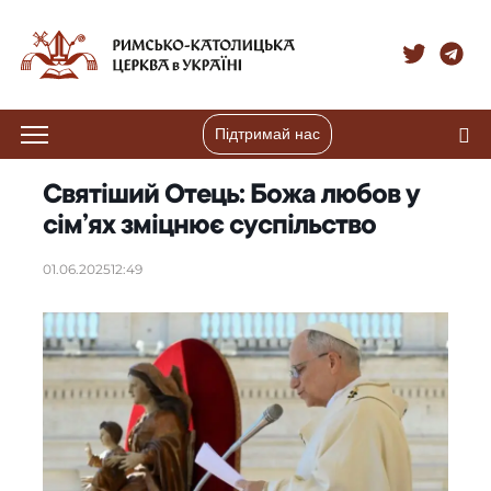
Підтримай нас
Святіший Отець: Божа любов у
сім’ях зміцнює суспільство
01.06.2025
12:49