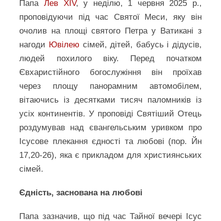
Папа
Лев XIV
, у неділю, 1 червня 2025 р.,
проповідуючи під час Святої Меси, яку він
очолив на площі святого Петра у Ватикані з
нагоди
Ювілею
сімей, дітей, бабусь і дідусів,
людей похилого віку. Перед початком
Євхаристійного богослужіння він проїхав
через площу панорамним автомобілем,
вітаючись із десятками тисяч паломників із
усіх континентів. У проповіді Святіший Отець
роздумував над євангельським уривком про
Ісусове плекання єдності та любові (пор. Йн
17,20-26), яка є прикладом для християнських
сімей.
Єдність, заснована на любові
Папа зазначив, що під час Тайної вечері Ісус