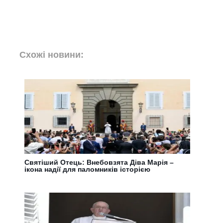
Схожі новини:
Святіший Отець: Внебовзята Діва Марія –
ікона надії для паломників історією