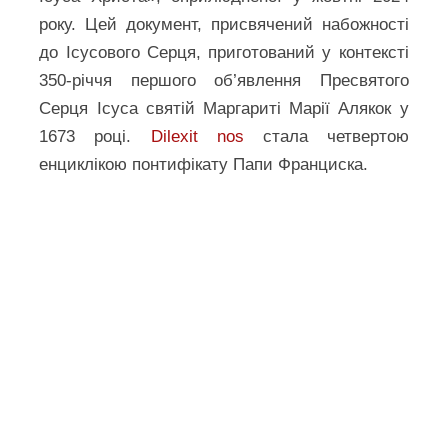
року. Цей документ, присвячений набожності
до Ісусового Серця, приготований у контексті
350-річчя першого об’явлення Пресвятого
Серця Ісуса святій Маргариті Марії Алякок у
1673 році.
Dilexit nos
стала четвертою
енциклікою понтифікату Папи Франциска.