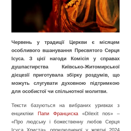
Червень у традиції Церкви є місяцем
особливого вшанування Пресвятого Серця
Ісуса. З цієї нагоди Комісія у справах
душпастирства Київсько-Житомирської
дієцезії приготувала збірку роздумів, що
можуть слугувати духовною підтримкою
для особистої чи спільнотної молитви.
Тексти базуються на вибраних уривках з
енцикліки
Папи Франциска
«Dilexit nos» –
«Про людську і божественну любов Серця
Ісуса Христа», оприлюдненої у жовтні 2024