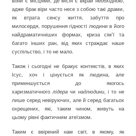
вони є місцями, де місія є вкрай необхідною,
адже брак віри часто несе з собою такі драми,
як втрата сенсу життя, забуття про
милосердя, порушення гідності людини в його
найдраматичніших формах, криза сім’ї та
багато інших ран, від яких страждає наше
суспільство, і то не мало.
Також і сьогодні не бракує контекстів, в яких
Ісус, хоч і цінується як людина, але
применшується до якогось
харизматичного
лідера
чи
надлюдини
, і то не
лише серед невіруючих, але й серед багатьох
охрещених, які, таким чином, живуть на
цьому рівні фактичним атеїзмом.
Таким є ввірений нам світ, в якому, як