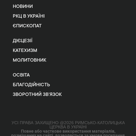
НОВИНИ
РКЦ В УКРАЇНІ
ЄПИСКОПАТ
ДІЄЦЕЗІЇ
КАТЕХИЗМ
МОЛИТОВНИК
ОСВІТА
БЛАГОДІЙНІСТЬ
ЗВОРОТНИЙ ЗВ’ЯЗОК
УСІ ПРАВА ЗАХИЩЕНО @2026 РИМСЬКО-КАТОЛИЦЬКА
ЦЕРКВА В УКРАЇНІ
Повне або часткове використання матеріалів,
розміщених на сайті, дозволяється за умови посилання