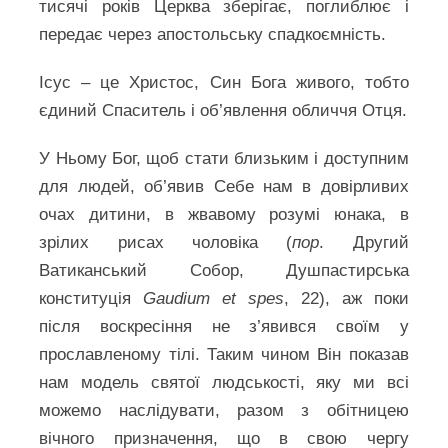
тисячі років Церква зберігає, поглиблює і
передає через апостольську спадкоємність.
Ісус – це Христос, Син Бога живого, тобто
єдиний Спаситель і об’явлення обличчя Отця.
У Ньому Бог, щоб стати близьким і доступним
для людей, об’явив Себе нам в довірливих
очах дитини, в жвавому розумі юнака, в
зрілих рисах чоловіка (
пор
. Другий
Ватиканський Собор, Душпастирська
конституція
Gaudium et spes
, 22), аж поки
після воскресіння не з’явився своїм у
прославленому тілі. Таким чином Він показав
нам модель святої людськості, яку ми всі
можемо наслідувати, разом з обітницею
вічного призначення, що в свою чергу