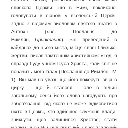
єпископа Церкви, що в Римі, покликаної
головувати в любові у вселенській Церкві,
згідно з відомим висловом святого Ігнатія з
Антіохії (
див
. Послання до
Римлян,
Привітання
). Він, приведений в
кайданах до цього міста, місця своєї близької
жертви, писав тамтешнім християнам: «Тоді я
справді буду учнем Ісуса Христа, коли світ не
побачить мого тіла» (Послання до Римлян, IV,
1). Він мав на увазі, що його пожеруть звірі в
цирку – що й сталося – але в більш
загальному сенсі його слова нагадують про
зобов’язання, від якого не може відмовитися
ніхто в Церкві, хто здійснює служіння влади:
зникнути, щоб залишився Христос, стати
малим, щоб Він був пізнаний і прославлений