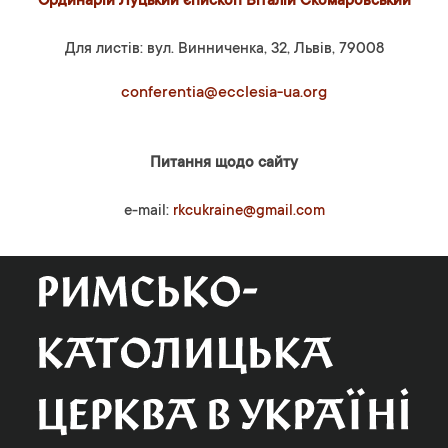
Ординарій Луцький єпископ Віталій Скомаровський
Для листів: вул. Винниченка, 32, Львів, 79008
conferentia@ecclesia-ua.org
Питання щодо сайту
e-mail:
rkcukraine@gmail.com