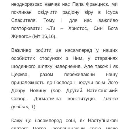
неодноразово навчав нас Папа Франциск, ми
покликані свідчити радісну віру в Ісуса
Спасителя. Тому і для нас важливо
повторювати: «Ти – Христос, Син Бога
Живого» (Мт 16,16).
Важливо робити це насамперед у наших
особистих стосунках з Ним, у стараннях
щоденного шляху навернення. Але також і як
Церква, разом переживаючи нашу
приналежність до Господа і несучи всім Його
Добру Новину (
пор
. Другий Ватиканський
Собор, Догматична конституція.
Lumen
gentium, 1
).
Кажу це насамперед собі, як Наступникові
святого Петра, розпочинаючи свою місію