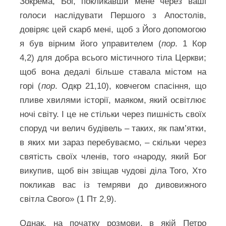
Зокрема, Бог, покликавши мене через ваші
голоси наслідувати Першого з Апостолів,
довіряє цей скарб мені, щоб з Його допомогою
я був вірним його управителем (
пор
. 1 Кор
4,2) для добра всього містичного тіла Церкви;
щоб вона дедалі більше ставала містом на
горі (
пор
. Одкр 21,10), ковчегом спасіння, що
пливе хвилями історії, маяком, який освітлює
ночі світу. І це не стільки через пишність своїх
споруд чи велич будівель – таких, як пам’ятки,
в яких ми зараз перебуваємо, – скільки через
святість своїх членів, того «народу, який Бог
викупив, щоб він звіщав чудові діла Того, Хто
покликав вас із темряви до дивовижного
світла Свого» (1 Пт 2,9).
Однак, на початку розмови, в якій Петро