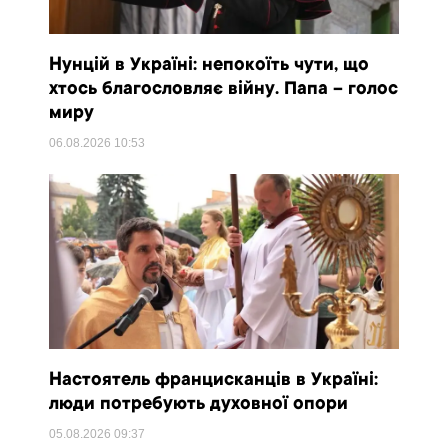
Нунцій в Україні: непокоїть чути, що
хтось благословляє війну. Папа – голос
миру
06.08.2026
10:53
Настоятель францисканців в Україні:
люди потребують духовної опори
05.08.2026
09:37