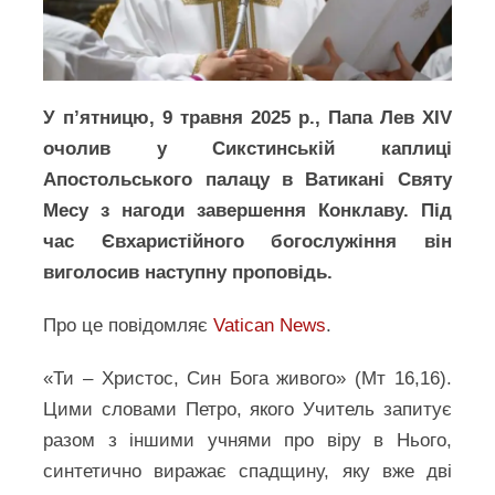
У п’ятницю, 9 травня 2025 р., Папа Лев XIV
очолив у Сикстинській каплиці
Апостольського палацу в Ватикані Святу
Месу з нагоди завершення Конклаву. Під
час Євхаристійного богослужіння він
виголосив наступну проповідь.
Про це повідомляє
Vatican News
.
«Ти – Христос, Син Бога живого» (Мт 16,16).
Цими словами Петро, якого Учитель запитує
разом з іншими учнями про віру в Нього,
синтетично виражає спадщину, яку вже дві