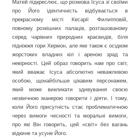
Матей підкреслює, що розмова Ісуса зі своїми
про Його ідентичність відбувається в
прекрасному місті Кесарії Филипповій,
повному розкішних палаців, розташованому
серед чарівних природних краєвидів, біля
підніжжя гори Хермон, але яке також є осідком
жорстоких владних кіл і ареною зрад та
невірності. Цей образ говорить нам про світ,
який вважає Ісуса абсолютно неважливою
особою, щонайбільше цікавим персонажем,
який може викликати здивування своєю
незвичною манерою говорити і діяти. І тому,
коли Його присутність стає проблематичною
через вимоги чесності та моральні вимоги,
про які Він говорить, цей «світ» без вагань
відкине та усуне Його.