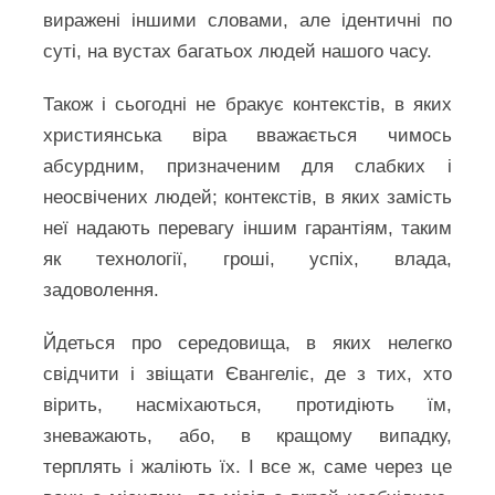
виражені іншими словами, але ідентичні по
суті, на вустах багатьох людей нашого часу.
Також і сьогодні не бракує контекстів, в яких
християнська віра вважається чимось
абсурдним, призначеним для слабких і
неосвічених людей; контекстів, в яких замість
неї надають перевагу іншим гарантіям, таким
як технології, гроші, успіх, влада,
задоволення.
Йдеться про середовища, в яких нелегко
свідчити і звіщати Євангеліє, де з тих, хто
вірить, насміхаються, протидіють їм,
зневажають, або, в кращому випадку,
терплять і жаліють їх. І все ж, саме через це