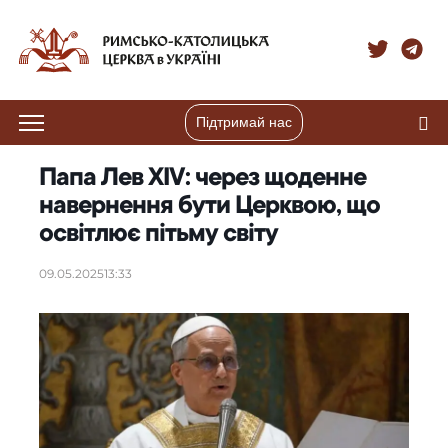
Підтримай нас
Папа Лев XIV: через щоденне
навернення бути Церквою, що
освітлює пітьму світу
09.05.2025
13:33