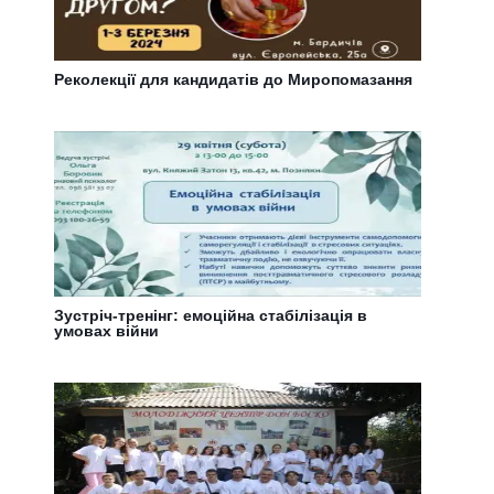
Реколекції для кандидатів до Миропомазання
Зустріч-тренінг: емоційна стабілізація в
умовах війни