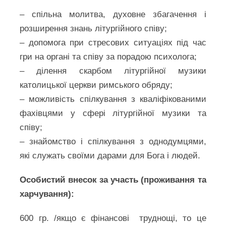
– спільна молитва, духовне збагачення і
розширення знань літургійного співу;
– допомога при стресових ситуаціях під час
гри на органі та співу за порадою психолога;
– ділення скарбом літургійної музики
католицької церкви римського обряду;
– можливість спілкування з кваліфікованими
фахівцями у сфері літургійної музики та
співу;
– знайомство і спілкування з однодумцями,
які служать своїми дарами для Бога і людей.
Особистий внесок за участь (проживання та
харчування):
600 гр. /якщо є фінансові труднощі, то це