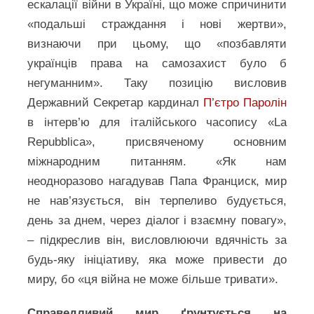
ескалації війни в Україні, що може спричинити
«подальші страждання і нові жертви»,
визнаючи при цьому, що «позбавляти
українців права на самозахист було б
негуманним». Таку позицію висловив
Державний Секретар кардинал
П’єтро Паролін
в інтерв’ю для італійського часопису «La
Repubblica», присвяченому основним
міжнародним питанням. «Як нам
неодноразово нагадував Папа Франциск, мир
не нав’язується, він терпеливо будується,
день за днем, через діалог і взаємну повагу»,
– підкреслив він, висловлюючи вдячність за
будь-яку ініціативу, яка може привести до
миру, бо «ця війна не може більше тривати».
Справедливий мир ґрунтується на