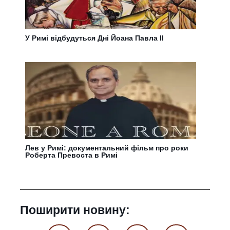
У Римі відбудуться Дні Йоана Павла ІІ
Лев у Римі: документальний фільм про роки
Роберта Превоста в Римі
Поширити новину: