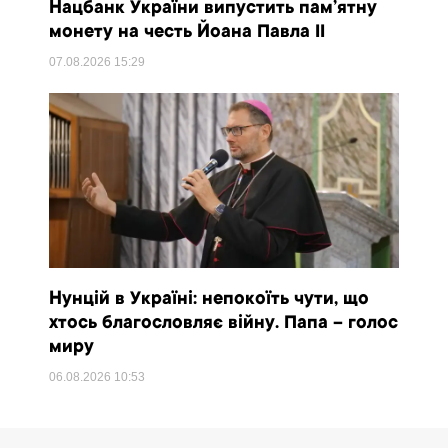
Нацбанк України випустить пам’ятну
монету на честь Йоана Павла II
07.08.2026
15:29
Нунцій в Україні: непокоїть чути, що
хтось благословляє війну. Папа – голос
миру
06.08.2026
10:53