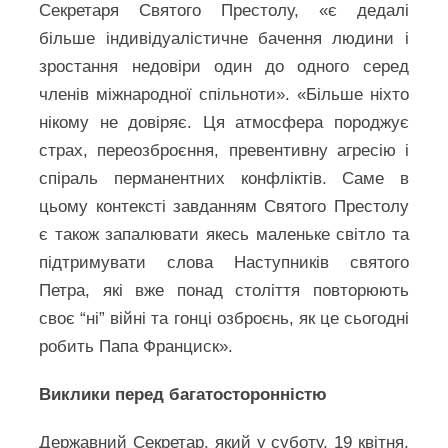
Секретаря Святого Престолу, «є дедалі
більше індивідуалістичне бачення людини і
зростання недовіри один до одного серед
членів міжнародної спільноти». «Більше ніхто
нікому не довіряє. Ця атмосфера породжує
страх, переозброєння, превентивну агресію і
спіраль перманентних конфліктів. Саме в
цьому контексті завданням Святого Престолу
є також запалювати якесь маленьке світло та
підтримувати слова Наступників святого
Петра, які вже понад століття повторюють
своє “ні” війні та гонці озброєнь, як це сьогодні
робить Папа Франциск».
Виклики перед багатосторонністю
Державний Секретар, який у суботу, 19 квітня,