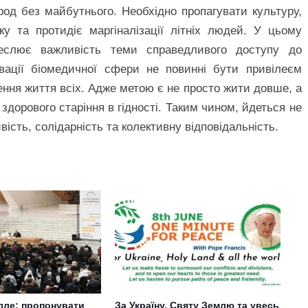
род без майбутнього. Необхідно пропагувати культуру,
іку та протидіє маргіналізації літніх людей. У цьому
дкреслює важливість теми справедливого доступу до
овації біомедичної сфери не повинні бути привілеєм
ння життя всіх. Адже метою є не просто жити довше, а
дорового старіння в гідності. Таким чином, йдеться не
ість, солідарність та колективну відповідальність.
лле: пропонувати
За Україну, Святу Землю та увесь