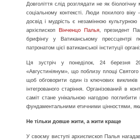
Довголіття слід розглядати не як біологічну
соціальному контексті. Люди похилого віку –
досвід і мудрість є незамінною культурно
архієпископ
Вінченцо Палья
, президент Па
брифінгу у Ватиканському прессцентрі п
патронатом цієї ватиканської інституції орга
Ця зустріч у понеділок, 24 березня 20
«Августиніянум», що поблизу площі Святого П
щоб обговорити один із ключових викликів 
інтегрованого старіння. Організований в кон
саміт стане унікальною нагодою поглибити 
фундаментальними етичними цінностями, яки
Не тільки довше жити, а жити краще
У своєму виступі архиєпископ Палья нагадав