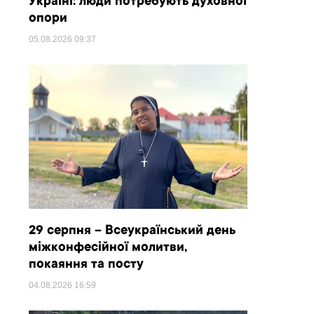
Україні: люди потребують духовної
опори
05.08.2026
09:37
29 серпня – Всеукраїнський день
міжконфесійної молитви,
покаяння та посту
04.08.2026
16:59