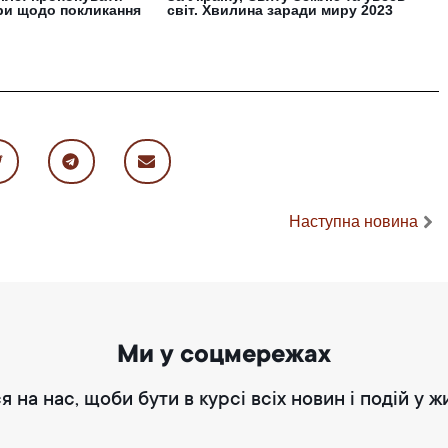
ири щодо покликання
світ. Хвилина заради миру 2023
Наступна новина
Ми у соцмережах
я на нас, щоби бути в курсі всіх новин і подій у ж