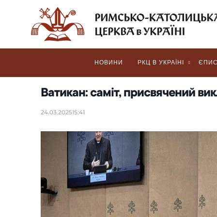
НОВИНИ
РКЦ В УКРАЇНІ
ЄПИС
Ватикан: саміт, присвячений вик
24.03.2025
15:41