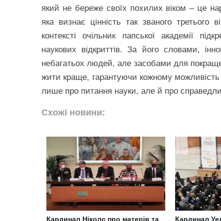
який не береже своїх похилих віком – це на
яка визнає цінність так званого третього в
контексті очільник папської академії пі
наукових відкриттів. За його словами, інн
небагатьох людей, але засобами для покраще
жити краще, гарантуючи кожному можливість з
лише про питання науки, але й про справедлив
Схожі новини:
Кардинал Ніколс про матерів та
Кардинал Уе