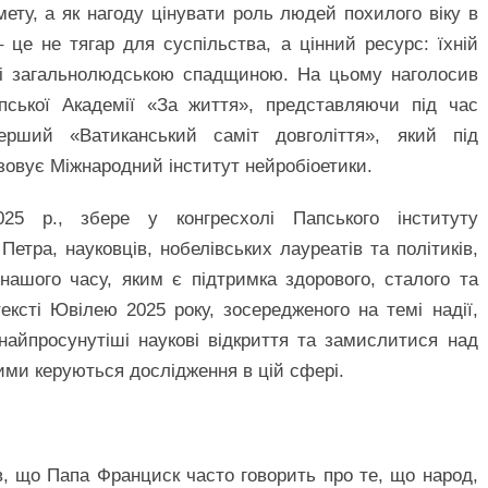
 мету, а як нагоду цінувати роль людей похилого віку в
 це не тягар для суспільства, а цінний ресурс: їхній
ю і загальнолюдською спадщиною. На цьому наголосив
пської Академії «За життя», представляючи під час
ерший «Ватиканський саміт довголіття», який під
нізовує Міжнародний інститут нейробіоетики.
25 р., збере у конгресхолі Папського інституту
етра, науковців, нобелівських лауреатів та політиків,
нашого часу, яким є підтримка здорового, сталого та
тексті Ювілею 2025 року, зосередженого на темі надії,
найпросунутіші наукові відкриття та замислитися над
ми керуються дослідження в цій сфері.
, що Папа Франциск часто говорить про те, що народ,